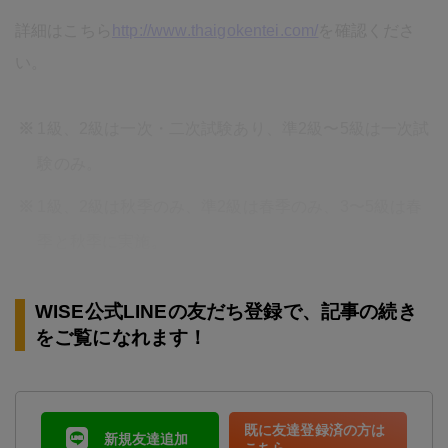
詳細はこちら
http://www.thaigokentei.com/
を確認くださ
い。
1級、2級は一次・二次試験あり、準2級〜5級は一次試
験のみ。
1級、2級は秋季のみ、準2級は春季のみ、3〜5級は春
季と秋季に実施。
WISE公式LINEの友だち登録で、記事の続き
をご覧になれます！
既に友達登録済の方は
新規友達追加