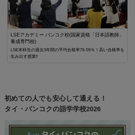
Be
LSEアカデミー バンコク校(国家資格「日本語教師」
養成専門校)
LSE本科生の過去3年間の平均合格率76.09％！高い合格率を
生み出す授業‼
初めての人でも安心して通える！
タイ・バンコクの語学学校2026