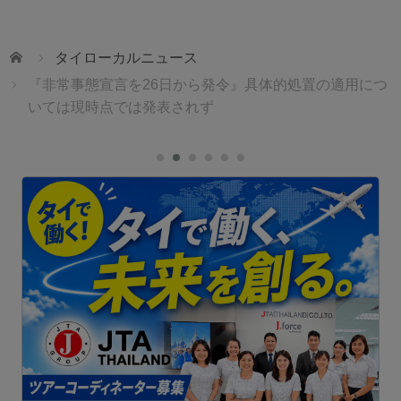
ホーム
タイローカルニュース
『非常事態宣言を26日から発令』具体的処置の適用につ
いては現時点では発表されず
1