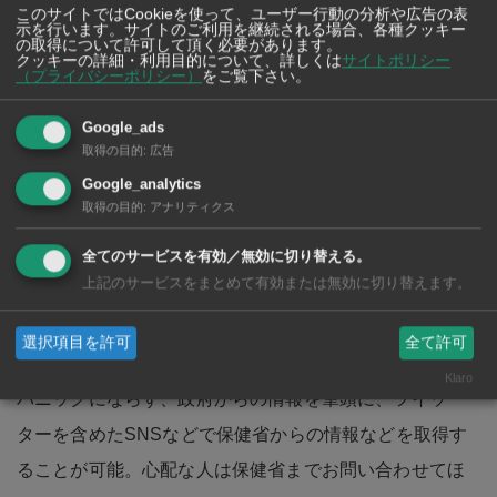
このサイトではCookieを使って、ユーザー行動の分析や広告の表
示を行います。サイトのご利用を継続される場合、各種クッキー
の取得について許可して頂く必要があります。
クッキーの詳細・利用目的について、詳しくは
サイトポリシー
非常事態宣言は26日から適用されるが、具体的処置の適
（プライバシーポリシー）
をご覧下さい。
用については後日発表するという。対策方法を担当する
Google_ads
委員会がこれを検討する。
取得の目的
:
広告
Google_analytics
具体的処置の内容は厳しくなるかもしれないが、命令よ
取得の目的
:
アナリティクス
りも、国民に協力してもらう形にしたいとされる。地方
全てのサービスを有効／無効に切り替える。
への帰省の待機を要請するとともに、感染者の数がさら
上記のサービスをまとめて有効または無効に切り替えます。
に増加した場合、仮設病棟や多くの人を隔離できるス
ペースの確保。医療機器などの準備も進める。
選択項目を許可
全て許可
Klaro
パニックにならず、政府からの情報を筆頭に、ツイッ
ターを含めたSNSなどで保健省からの情報などを取得す
ることが可能。心配な人は保健省までお問い合わせてほ