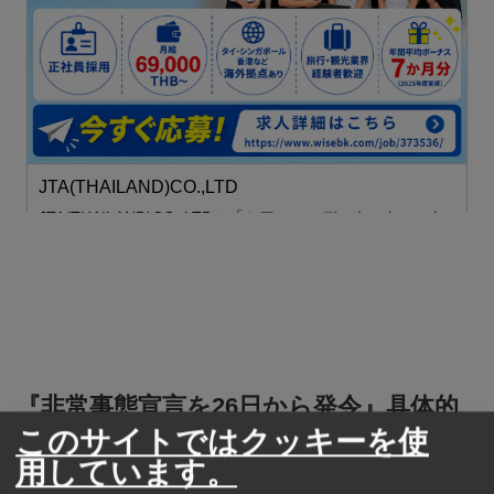
ス
JTA(THAILAND)CO.,LTD
JTA(THAILAND)CO.,LTDの「ツアーコーディネーター」を
募集！
『非常事態宣言を26日から発令』具体的
このサイトではクッキーを使
処置の適用については現時点では発表さ
用しています。
れず