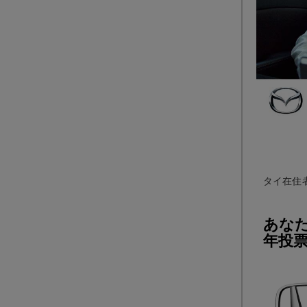
タイ在住
あなた
年投