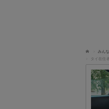
した。 ✈️航空券＋ホテル＋イベント入場券＋送迎付き 🇯
安心の日本語ガイドサポート付き 💫28,900バーツ〜
ホーム
みん
タイ在住