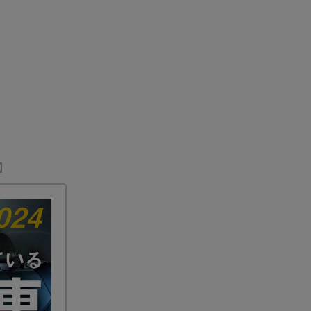
TA(THAILAND)CO.,LTD
TA(THAILAND)CO.,LTDの「ツアーコーディネーター」を
募集！
】