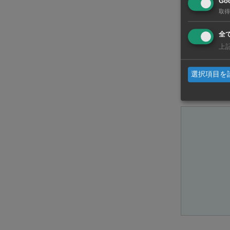
Goo
取得
投票にお
全
上
T
選択項目を