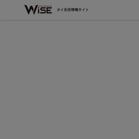
タイ生活情報サイト
JTBタイランド✨2027年の始まりを、幻想的なチ
ンマイで迎えませんか。
 107
無数のランタンと華やかな花火が夜空を彩る、感動の「コ
ローイ・カウントダウン2027」🎆 JTBタイランドでは、1
月30日発3泊4日入場券付きパッケージツアーをご用意し