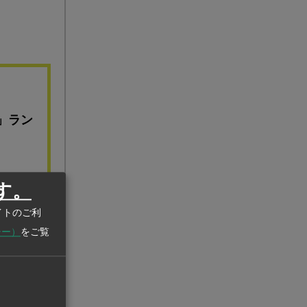
」ラン
す。
イトのご利
シー）
をご覧