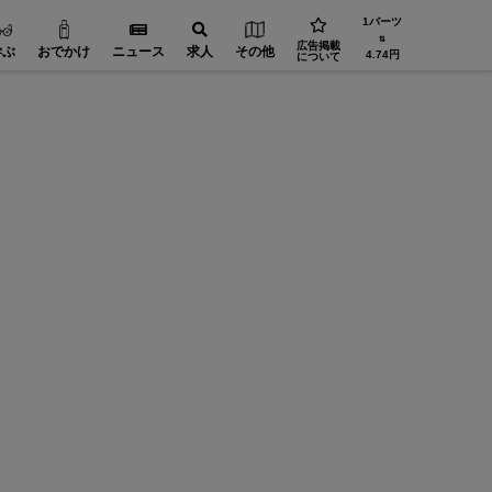
1バーツ
⇅
広告掲載
学ぶ
おでかけ
ニュース
求人
その他
4.74円
について
110Fina
帰国後、
タイにい
海外居住