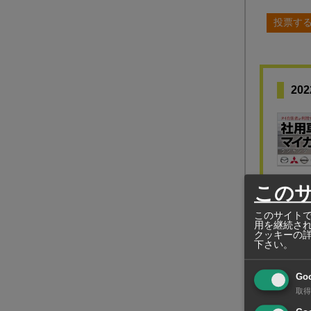
投票す
20
この
このサイトで
用を継続さ
クッキーの
下さい。
Go
取得