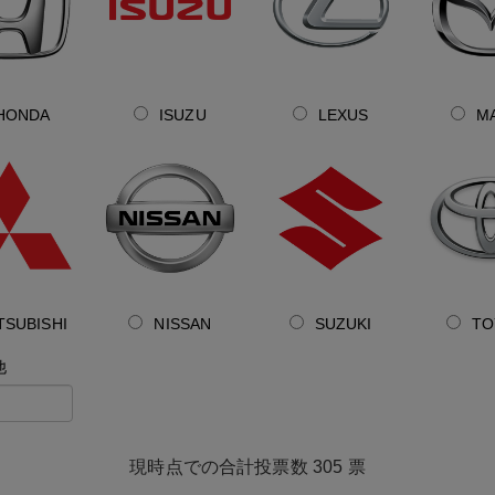
HONDA
ISUZU
LEXUS
M
TSUBISHI
NISSAN
SUZUKI
TO
他
305
票