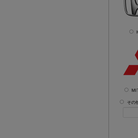
MI
その