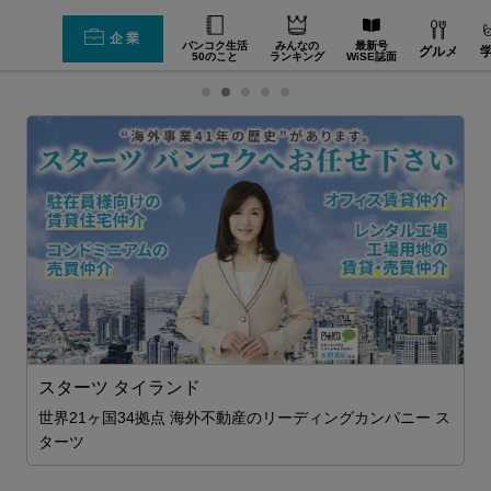
企業
バンコク生活
みんなの
最新号
グルメ
50のこと
ランキング
WiSE誌面
ェ
スターツ タイランド
世界21ヶ国34拠点 海外不動産のリーディングカンパニー ス
ム
ターツ
2
ま