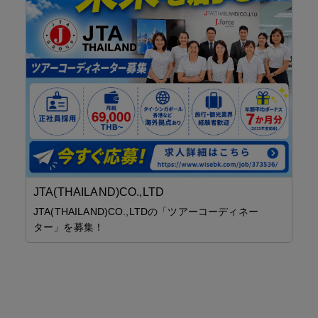
J
チ
無
「コ
ド
ア
入
き 
JTA(THAILAND)CO.,LTD
JTA(THAILAND)CO.,LTDの「ツアーコーディネー
ター」を募集！