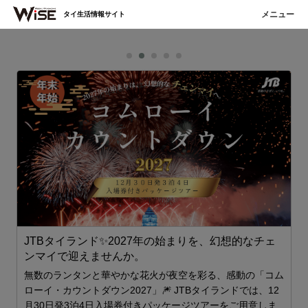
タイ生活情報サイト
JTBタイランド✨2027年の始まりを、幻想的なチェ
ンマイで迎えませんか。
世
無数のランタンと華やかな花火が夜空を彩る、感動の「コム
ローイ・カウントダウン2027」🎆 JTBタイランドでは、12
月30日発3泊4日入場券付きパッケージツアーをご用意しま