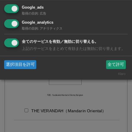
Google_ads
取得の目的
:
広告
THE DISTRICT GRILL ROOM AND BAR
Google_analytics
（Marriott Hotel Sukhumvit）
取得の目的
:
アナリティクス
全てのサービスを有効／無効に切り替える。
上記のサービスをまとめて有効または無効に切り替えます。
選択項目を許可
全て許可
Klaro
THE VERANDAH（Mandarin Oriental）