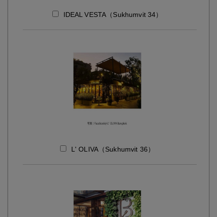
IDEAL VESTA（Sukhumvit 34）
L' OLIVA（Sukhumvit 36）