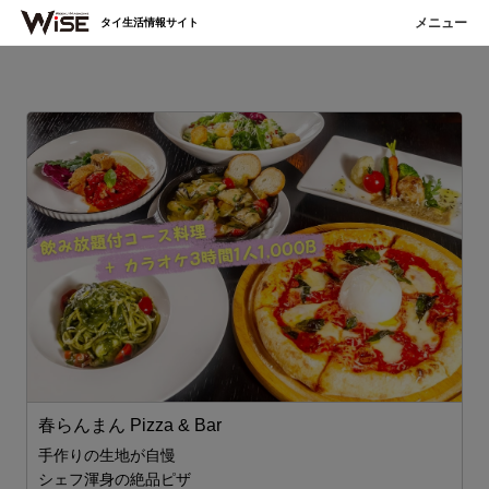
タイ生活情報サイト
春らんまん Pizza & Bar
春
手作りの生地が自慢
シェフ渾身の絶品ピザ