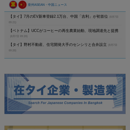
亜州ASEAN・中国ニュース
【タイ】7月のEV新車登録2.1万台、中国「吉利」が初首位
(8月7日
09:21)
【ベトナム】UCCがコーヒーの再生農業始動、現地調達先と提携
(8月7日 09:20)
【タイ】野村不動産、住宅開発大手のセンシリと合弁設立
(8月7日
09:20)