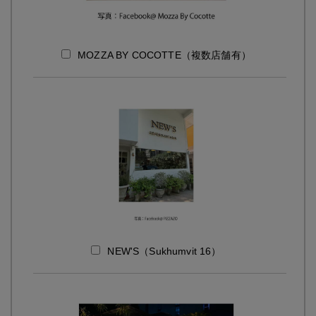
MOZZA BY COCOTTE（複数店舗有）
NEW'S（Sukhumvit 16）