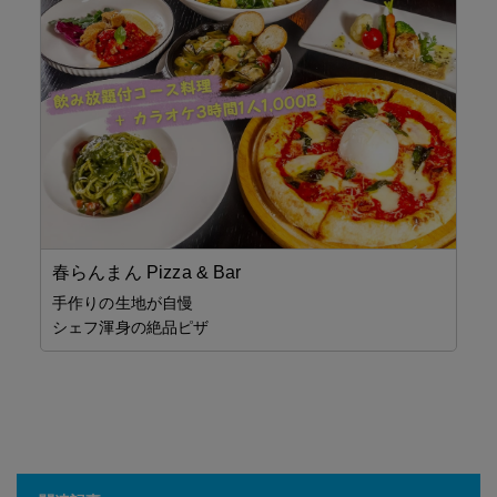
春らんまん Pizza & Bar
春ら
手作りの生地が自慢
手
シェフ渾身の絶品ピザ
シ