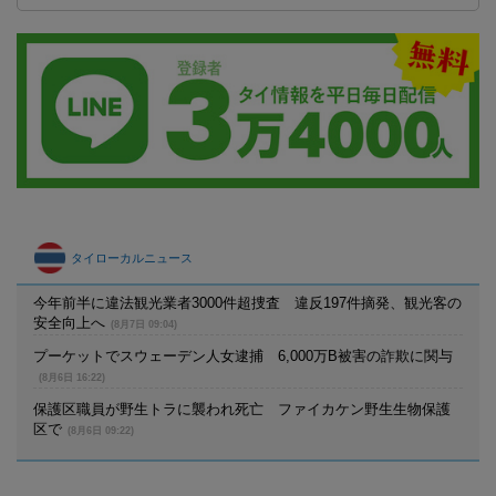
タイローカルニュース
今年前半に違法観光業者3000件超捜査 違反197件摘発、観光客の
安全向上へ
(8月7日 09:04)
プーケットでスウェーデン人女逮捕 6,000万B被害の詐欺に関与
(8月6日 16:22)
保護区職員が野生トラに襲われ死亡 ファイカケン野生生物保護
区で
(8月6日 09:22)