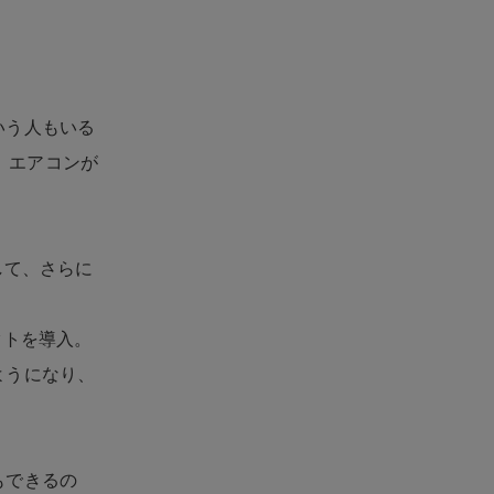
いう人もいる
ので、エアコンが
置して、さらに
クトを導入。
ようになり、
もできるの