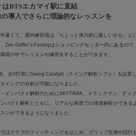
オはBTSエカマイ駅に直結
備の導入でさらに理論的なレッスンを
通年暑くて、屋外練習場は「ちょっと体力的に厳しいかも」と
Zen Golfer’s Factoryはショッピングセンター内にある
な環境の中でレッスンや練習をすることができます。
。全3打席にSwing Catalyst（スイング解析ソフト）を設
なスイングの分析が可能になりました。
・インパクト解析のためにSKYTRAK、トラックマン、ディ
インパクト解析とともに、リアルな画面での弾道解析ができる
ッスンができるようになりました。
オではクラブのフィッティングをはじめ、グリップ交換や試打