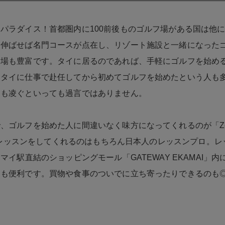
パラダイス！首都圏内に100前後ものゴルフ場がある国は他
を伸ばせば名門コースが点在し、リゾート施設と一緒になった
フ場も豊富です。タイに居るのであれば、手軽にゴルフを始め
。タイに仕事で赴任してから初めてゴルフを始めたという人も
をも凌ぐといっても過言ではありません。
、ゴルフを始めた人に間違いなく味方になってくれるのが「Zen Go
y」。レッスンをしてくれるのはもちろん日本人のレッスンプロ。
カマイ駅直結のショッピングモール「GATEWAY EKAMAI」
ても便利です。買物や食事のついでに立ち寄ったりできるのも