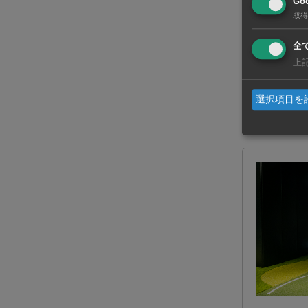
Goo
取得
全
上
1階にある全
ことができる
選択項目を