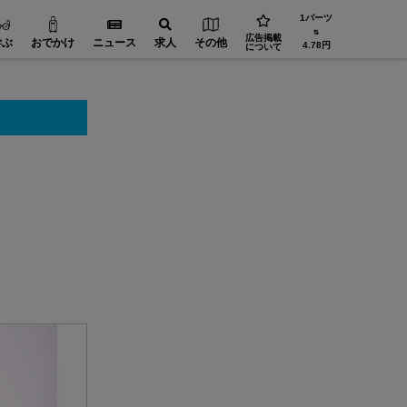
1バーツ
⇅
広告掲載
学ぶ
おでかけ
ニュース
求人
その他
4.78円
について