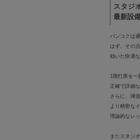
スタジ
最新設
バンコクは
はず。その点、
効いた快適
1階打席を一新
正確で詳細
さらに、弾道
より精密な
理論的なレ
またスタジ