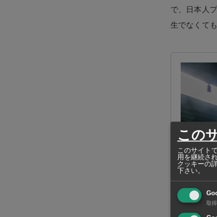
で、日本人
生でなくて
この
このサイトで
用を継続さ
クッキーの
下さい。
Go
取得