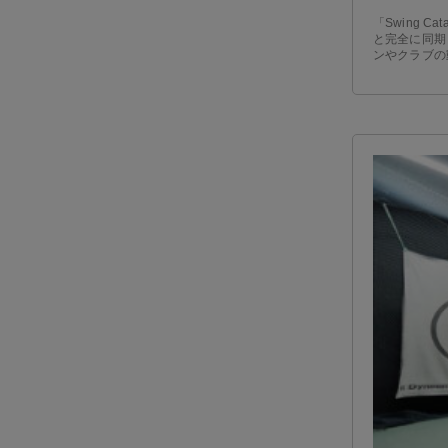
「Swing 
と完全に同期
ンやクラブの