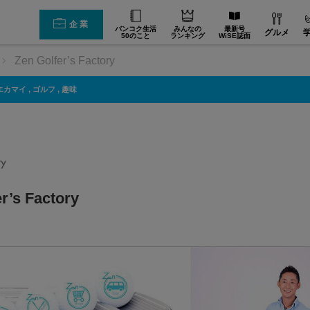
企業
バンコク生活
みんなの
最新号
グルメ
50のこと
ランキング
WiSE誌面
Zen Golfer’s Factory
エカマイ
,
ゴルフ
,
趣味
r’s Factory