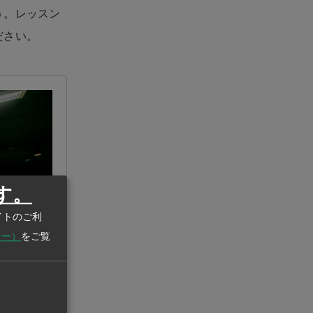
う。レッスン
ださい。
す。
イトのご利
シー）
をご覧