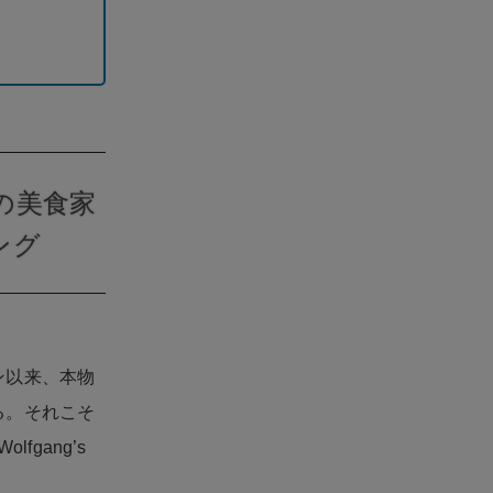
の美食家
ング
ン以来、本物
る。それこそ
gang’s