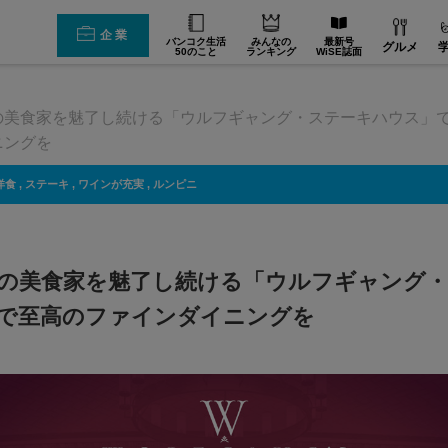
企業
バンコク生活
みんなの
最新号
グルメ
50のこと
ランキング
WiSE誌面
メ
の美食家を魅了し続ける「ウルフギャング・ステーキハウス」
ニングを
洋食
,
ステーキ
,
ワインが充実
,
ルンピニ
の美食家を魅了し続ける「ウルフギャング
で至高のファインダイニングを