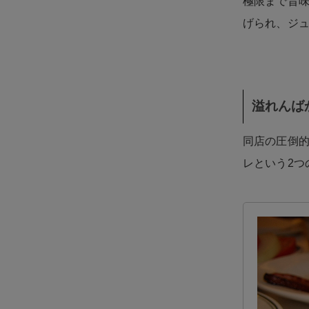
極限まで旨味
げられ、ジ
溢れんば
同店の圧倒
レという2つ