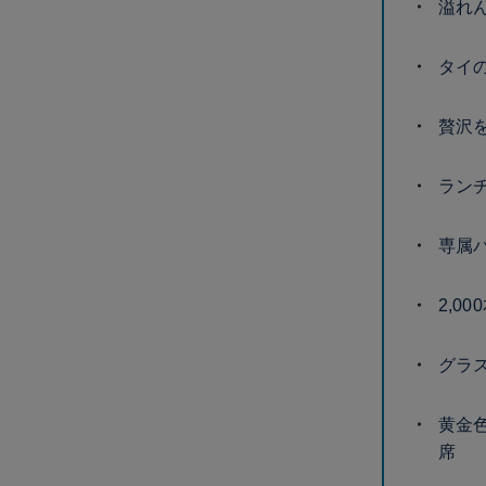
溢れ
タイ
贅沢
ラン
専属
2,0
グラ
黄金
席