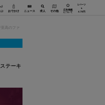
1バーツ
⇅
広告掲載
学ぶ
おでかけ
ニュース
求人
その他
4.78円
について
で至高のファ
・ステーキ