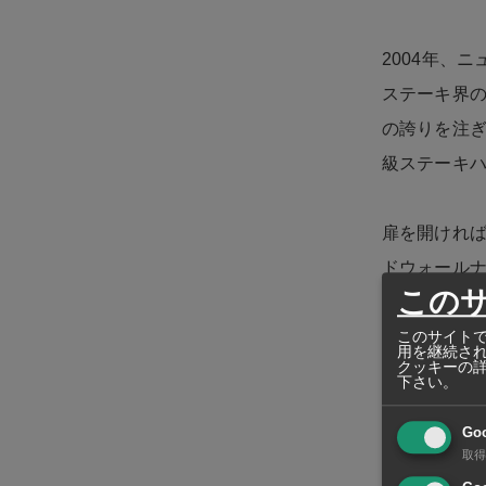
2004年、
ステーキ界の
の誇りを注
級ステーキ
扉を開けれ
ドウォール
この
ントな意匠
した一流の
このサイトで
用を継続さ
クッキーの
下さい。
Go
取得
ドライエ