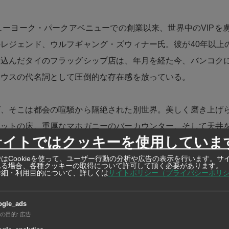
ニューヨーク・パークアベニューでの創業以来、世界中のVIPを
レジェンド、ウルフギャング・ズウィナー氏。彼が40年以上
ぎ込んだタイのフラッグシップ店は、年月を経た今、バンコク
ハウスの代名詞として圧倒的な存在感を放っている。
ば、そこは都会の喧騒から隔絶された別世界。美しく磨き上げ
ナットの床、重厚なマホガニーのバーカウンター、そして天井
サイトではクッキーを使用していま
と温かみのあるシャンデリア。クラシックなニューヨークの気
ホスピタリティが、特別な夜の始まりを優雅に演出してくれる
はCookieを使って、ユーザー行動の分析や広告の表示を行います。サ
れる場合、各種クッキーの取得について許可して頂く必要があります。
詳細・利用目的について、詳しくは
サイトポリシー（プライバシーポリ
ogle_ads
の目的
:
広告
イジングが育む、最上級品質認定の「極上熟成肉」