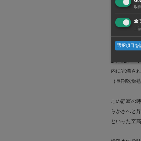
Goo
取得
ウルフギャ
のか。その
全
上
尽きる。
選択項目を
使用されるの
定された「
内に完備され
（長期乾燥
この静寂の
らかさへと昇
といった至