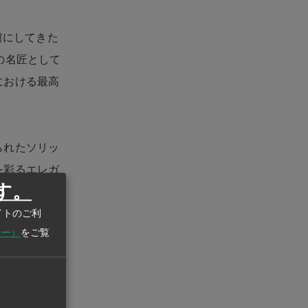
虜にしてきた
の名匠として
における最高
られたソリッ
を彩るエレガ
す。
品と、細細と
。
イトのご利
シー）
をご覧