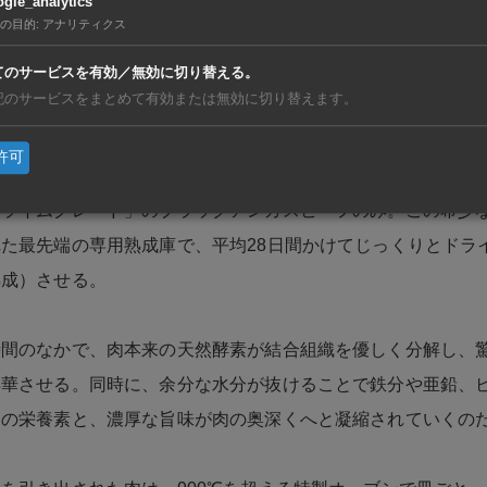
gle_analytics
の目的
:
アナリティクス
ングが提供するステーキが、なぜこれほどまでに人々を惹きつ
理由は、妥協を一切許さない「品質・熟成・焼き」への徹底し
てのサービスを有効／無効に切り替える。
記のサービスをまとめて有効または無効に切り替えます。
許可
は、アメリカ農務省（USDA）の厳格な格付けにおいて、最
プライムグレード」のブラックアンガスビーフのみ。この希少
た最先端の専用熟成庫で、平均28日間かけてじっくりとドラ
熟成）させる。
時間のなかで、肉本来の天然酵素が結合組織を優しく分解し、
華させる。同時に、余分な水分が抜けることで鉄分や亜鉛、ビ
高の栄養素と、濃厚な旨味が肉の奥深くへと凝縮されていくの