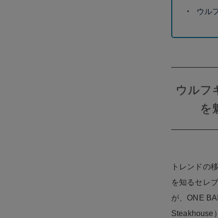
ウル
ウルフ
を
トレンドの
を知るセレ
が、ONE B
Steakhou