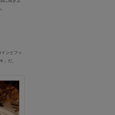
一気に焼き上
る。
ロインとフィ
キ」だ。