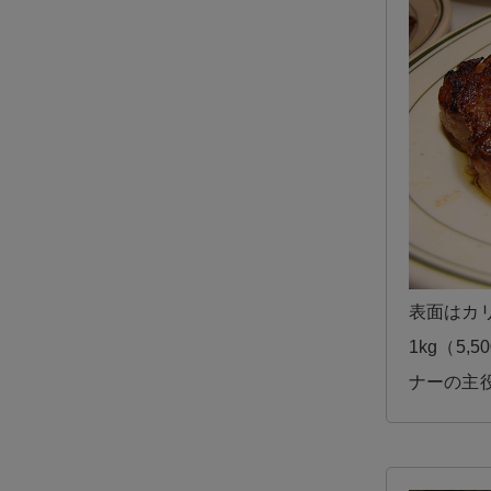
表面はカ
1kg（5
ナーの主