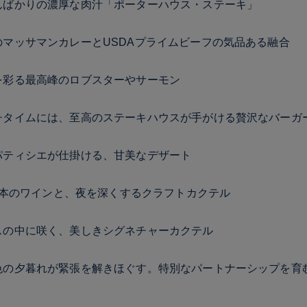
んばかりの濃厚な肉汁「ポーターハウス・ステーキ」
のマッサマンカレーとUSDAプライムビーフの気品ある融合
を彩る最高峰のロブスターやサーモン
チタイムには、至高のステーキハウスが手がける贅沢なバーガ
パティシエが仕掛ける、甘美なデザート
00本のワインと、夜を深くするクラフトカクテル
スの中に咲く、美しきシグネチャーカクテル
色の夕暮れが緊張を解きほぐす。特別なパートナーシップを育