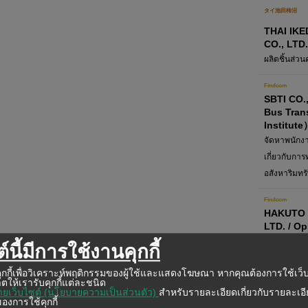
タイ池田柿沼
THAI IK
CO., LTD.
ผลิตชิ้นส่ว
Findcom
SBTI CO.
Bus Tran
Institute
จัดหาพนักงา
เกี่ยวกับการท
อสังหาริมทรั
Findcom
HAKUTO 
LTD. / Op
ดูแลจัดการผ
์นี้มีการใช้งานคุกกี้
สำหรับการผ
ช้คุกกี้เพื่อวิเคราะห์พฤติกรรมของผู้ใช้และแสดงโฆษณา หากคุณต้องการใช้เว็
อิเล็กทรอนิ
ตให้เรารับคุกกี้แต่ละชนิด
หลากหลายช
ยเว็บไซต์ (นโยบายความเป็นส่วนตัว)
สำหรับรายละเอียดเกี่ยวกับรายละเอ
องการใช้คุกกี้