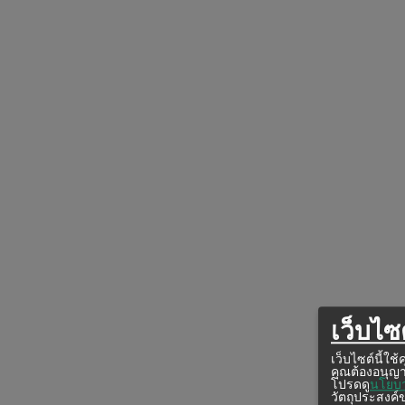
เว็บไซต
เว็บไซต์นี้ใ
คุณต้องอนุญา
โปรดดู
นโยบา
วัตถุประสงค์ข