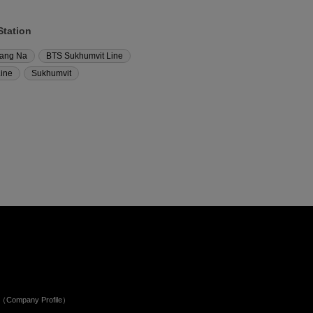
Station
ang Na
BTS Sukhumvit Line
ine
Sukhumvit
ัท（Company Profile）