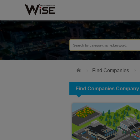
Home
Find Companies
Find Companies Company C
PERRY JOHNSON REGISTR
INC.