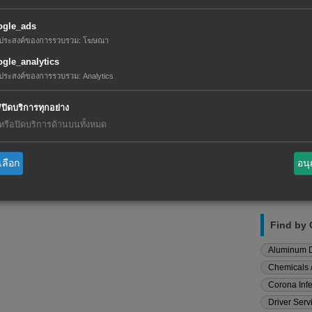
Findcom
HAKUTO 
ogle_ads
LTD. / D
ถุประสงค์ของการรวบรวม
:
โฆษณา
gle_analytics
ถุประสงค์ของการรวบรวม
:
Analytics
/ปิดบริการทุกอย่าง
ดหรือปิดบริการด้านบนทั้งหมด
Category
เลือก
อน
Find by
Aluminum D
Chemicals /
Corona Infe
Driver Serv