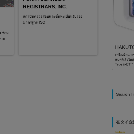
REGISTRARS, INC.
าน ISO
THAI IK
สถาบันตรวจสอบและขึ้นทะเบียนรับรอง
ผลิตชิ้นส่วน
มาตรฐาน ISO
ง ซ่อม
ระบบ
HAKUTO (THAILAND) LTD. / USHIO
เครื่องมือฉายรังสีอัลตราไวโอเลตสำหรับฆ่าไวรัสและเชื้อ
แบคทีเรียในสภาพแวดล้อมที่มีคน "Care222 i Series Basic
Type (i-BT)"
Search I
在タイ企
Findcom