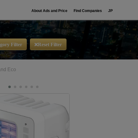
About Ads and Price
Find Companies
JP
gory Filter
Reset Filter
and Eco