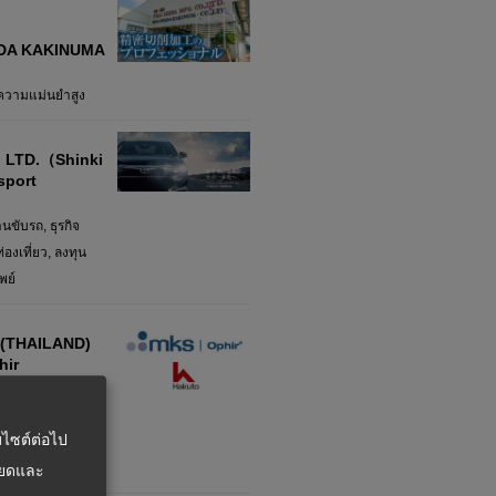
EDA KAKINUMA
นความแม่นยำสูง
, LTD.（Shinki
sport
）
นขับรถ, ธุรกิจ
่องเที่ยว, ลงทุน
พย์
(THAILAND)
hir
ลิตภัณฑ์ซึ่งจำเป็น
ลิตอุปกรณ์
บไซต์ต่อไป
กส์และอุปกรณ์ไฟฟ้า
นิด
ียดและ