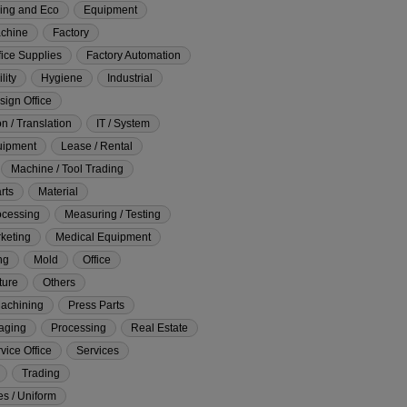
ing and Eco
Equipment
achine
Factory
fice Supplies
Factory Automation
lity
Hygiene
Industrial
esign Office
on / Translation
IT / System
uipment
Lease / Rental
Machine / Tool Trading
rts
Material
ocessing
Measuring / Testing
keting
Medical Equipment
ng
Mold
Office
ture
Others
Machining
Press Parts
kaging
Processing
Real Estate
vice Office
Services
Trading
s / Uniform