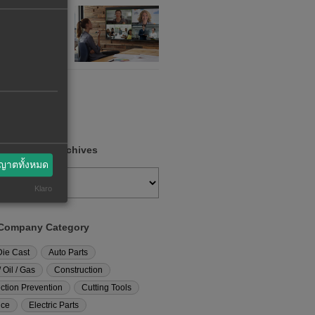
(THAILAND)
TEN
 & Monthly Archives
ุญาตทั้งหมด
Klaro
 Company Category
ie Cast
Auto Parts
 Oil / Gas
Construction
ction Prevention
Cutting Tools
ice
Electric Parts