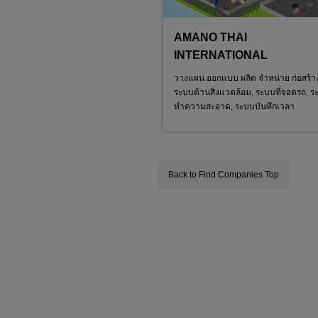
HAILAND）LTD.
สถาบันตรวจสอบและขึ้นทะเบียนรับรองมาตรฐ
nternet, LAN, WAN, WiFi), เซิร์ฟเวอร์, ระบบ
AMANO THAI
 อุปกรณ์ IT, บริการโซลูชัน ICT ต่าง ๆ เช่น
ะบบความปลอดภัย, ให้บริการ RPA, WiFi,
INTERNATIONAL
วางแผน ออกแบบ ผลิต จำหน่าย ก่อสร้า
ระบบด้านสิ่งแวดล้อม, ระบบที่จอดรถ, 
ทำความสะอาด, ระบบบันทึกเวลา
Back to Find Companies Top