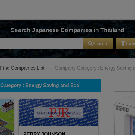
Search Japanese Companies in Thailand
Search
Cate
Find Companies List
Company Category : Energy Saving 
ategory : Energy Saving and Eco
ARS,
PERRY JOHNSON