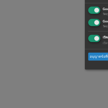
Go
วัต
Goo
วัต
เปิด
เปิ
อนุญาตข้อที่