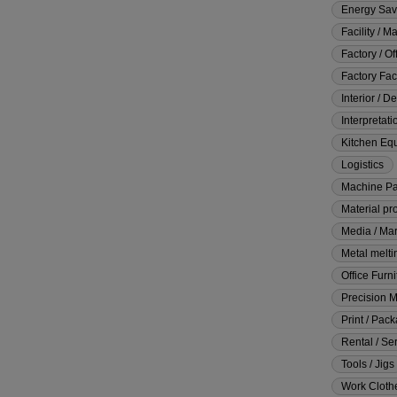
Energy Sav
Facility / M
Factory / Of
Factory Faci
Interior / D
Interpretati
Kitchen Eq
Logistics
Machine Pa
Material pr
Media / Mar
Metal melti
Office Furni
Precision 
Print / Pac
Rental / Ser
Tools / Jigs
Work Clothe