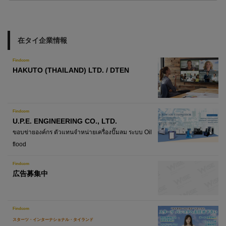
在タイ企業情報
Findcom
HAKUTO (THAILAND) LTD. / DTEN
Findcom
U.P.E. ENGINEERING CO., LTD.
ขอบข่ายองค์กร ตัวแทนจำหน่ายเครื่องปั๊มลม ระบบ Oil
flood
Findcom
広告募集中
Findcom
スターツ・インターナショナル・タイランド