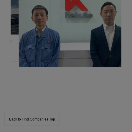
te）
AM
วาง
สิ่
บัน
HAKUTO (THAILAND) LTD.
ให้บริการด้านการวิเคราะห์ วางแผน และแก้ปัญหาด้าน
กลิ่นไม่พึงประสงค์จากโรงงานและคอนโดมิเนียม
Back to Find Companies Top