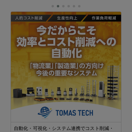
イス
、
い」
ト
自動化・可視化・システム連携でコスト削減・
JT