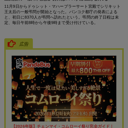
11月9日からドゥシット・マハープラーサート宮殿でシリキット
王太后の一般弔問が開始となった。バンコク都庁の発表による
と、初日に8370人が弔問へ訪れたという。弔問の終了日程は未
定、毎日午前8時から午後9時まで受け付けている。
広告
【2026年版】チェンマイ・コムローイ祭り完全ガイド｜