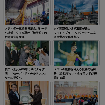
スティダー王妃48歳記念パレード
タイ南部初の世界遺産が誕生
へ準備 タイ海軍が「御座船」の
ワット・プラ・マハタートがユネ
祈祷儀式を実施
スコ世界文化遺産へ
英アン王女が39年ぶりにタイ訪
メコンの龍神を称える伝統の祈祷
問 「セーブ・ザ・チルドレン」
祭 2022年ミス・タイランドが舞
などの視察へ
踊を披露