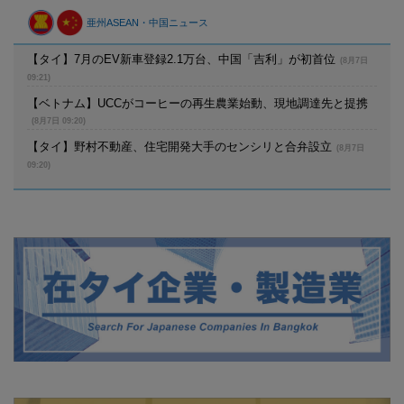
亜州ASEAN・中国ニュース
【タイ】7月のEV新車登録2.1万台、中国「吉利」が初首位
(8月7日
09:21)
【ベトナム】UCCがコーヒーの再生農業始動、現地調達先と提携
(8月7日 09:20)
【タイ】野村不動産、住宅開発大手のセンシリと合弁設立
(8月7日
09:20)