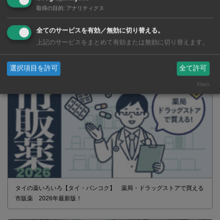
SNSで毎日ニュースを配信中！
取得の目的
:
アナリティクス
全てのサービスを有効／無効に切り替える。
上記のサービスをまとめて有効または無効に切り替えます。
選択項目を許可
全て許可
Klaro
タイの薬いろいろ【タイ・バンコク】 薬局・ドラッグストアで買える
市販薬 2026年最新版！