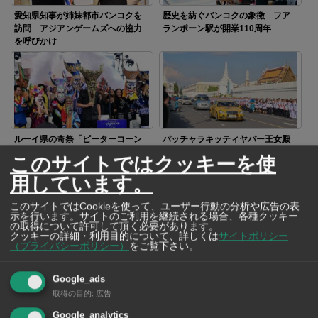
愛知県知事が姉妹都市バンコクを
歴史を紡ぐバンコクの象徴 フア
訪問 アジアンゲームズへの協力
ランポーン駅が開業110周年
を呼びかけ
ルーイ県の奇祭「ピーターコーン
パッチャラキッティヤパー王女殿
祭り」 アヌティン首相も仮面を
下逝去 悲しみに包まれる中、ご
このサイトではクッキーを使
被りパレードに参加
遺体が王宮へ移送
用しています。
このサイトではCookieを使って、ユーザー行動の分析や広告の表
示を行います。サイトのご利用を継続される場合、各種クッキー
の取得について許可して頂く必要があります。
クッキーの詳細・利用目的について、詳しくは
サイトポリシー
（プライバシーポリシー）
をご覧下さい。
アヌティン首相がベトナム訪問
経済や安全保障の協力関係を強化
Google_ads
取得の目的
:
広告
Google_analytics