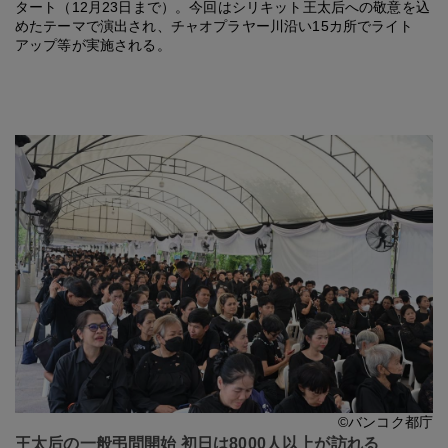
タート（12月23日まで）。今回はシリキット王太后への敬意を込
めたテーマで演出され、チャオプラヤー川沿い15カ所でライト
アップ等が実施される。
©バンコク都庁
王太后の一般弔問開始 初日は8000人以上が訪れる