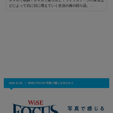
スマホで収納！スマホで取り出し！ライフステージの変化な
S
どによって日に日に増えていく生活の身の回り品。…
ー
ー
2025.11.18
WiSE FOCUS 写真で感じる今のタイ