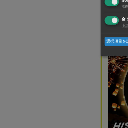
2025」。9
Goo
どが登場した。
取得
全
上
広告
選択項目を