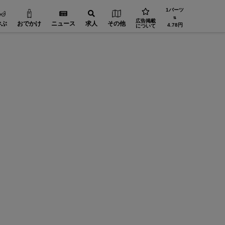
1バーツ
⇅
広告掲載
学ぶ
おでかけ
ニュース
求人
その他
4.78円
について
タイで
「タイ
株式会社