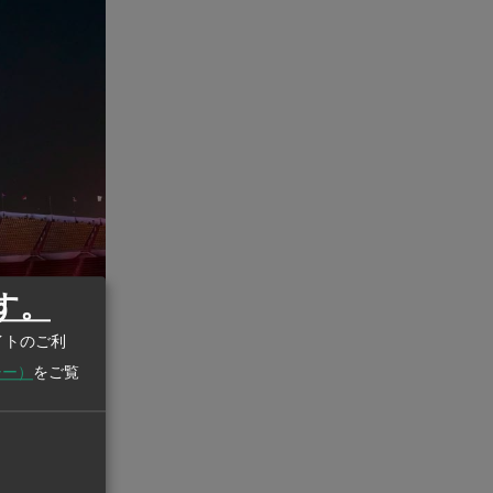
す。
イトのご利
シー）
をご覧
コク都庁観光部
ames