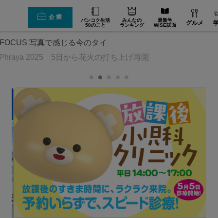
企業
バンコク生活
みんなの
最新号
グルメ
50のこと
ランキング
WiSE誌面
E FOCUS 写真で感じる今のタイ
hao Phraya 2025 5日から花火の打ち上げ再開