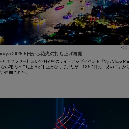
©タ
o Phraya 2025 5日から花火の打ち上げ再開
チャオプラヤー川沿いで開催中のライトアップイベント「Vijit Chao Phra
もない花火の打ち上げが中止となっていたが、12月5日の「父の日」か
げが再開された。