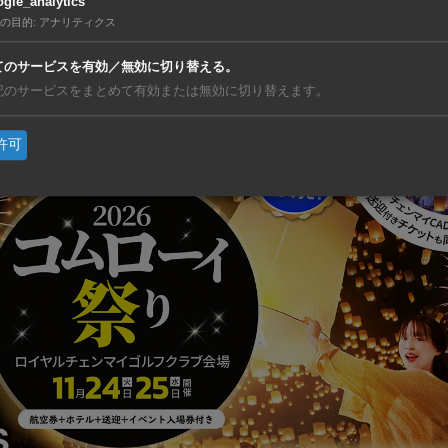
日にラチャマンカラ国立競技場で開会式が行われ、GOT7のタイ人メンバ
gle_analytics
同大会は20日まで行われる。
の目的
:
アナリティクス
てのサービスを有効／無効に切り替える。
記のサービスをまとめて有効または無効に切り替えます。
許可