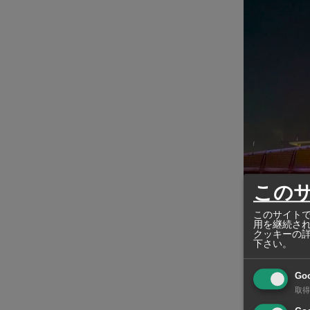
この
このサイトで
用を継続さ
クッキーの
下さい。
Go
「SEA Ga
取得
12月9日にバ