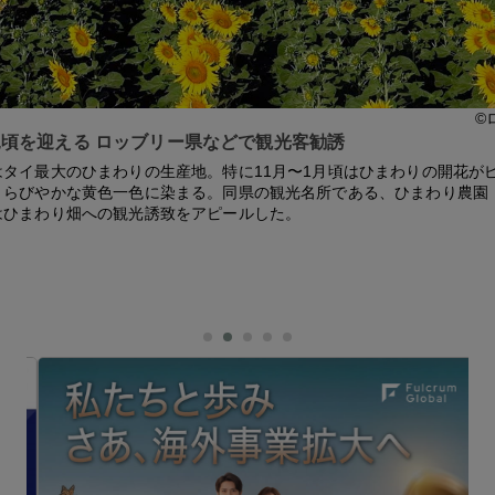
©
頃を迎える ロッブリー県などで観光客勧誘
はタイ最大のひまわりの生産地。特に11月〜1月頃はひまわりの開花が
きらびやかな黄色一色に染まる。同県の観光名所である、ひまわり農園
はひまわり畑への観光誘致をアピールした。