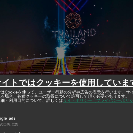
サイトではクッキーを使用していま
はCookieを使って、ユーザー行動の分析や広告の表示を行います。サ
れる場合、各種クッキーの取得について許可して頂く必要があります。
詳細・利用目的について、詳しくは
サイトポリシー（プライバシーポリ
©バン
ogle_ads
mes 2025」開会式 ラチャマンカラ国立競技場で開催
の目的
:
広告
ンコク都とチョンブリー県で開幕した第33回東南アジア競技大会「SEA G