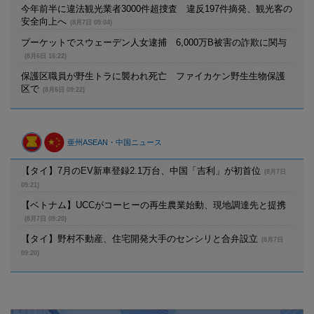
今年前半に違法観光業者3000件超捜査 違反197件摘発、観光客の
安全向上へ
(8月7日 09:04)
プーケットでスウェーデン人女逮捕 6,000万B被害の詐欺に関与
(8月6日 16:22)
保護区職員が野生トラに襲われ死亡 ファイカケン野生生物保護
区で
(8月6日 09:22)
亜州ASEAN・中国ニュース
【タイ】7月のEV新車登録2.1万台、中国「吉利」が初首位
(8月7日
09:21)
【ベトナム】UCCがコーヒーの再生農業始動、現地調達先と提携
(8月7日 09:20)
【タイ】野村不動産、住宅開発大手のセンシリと合弁設立
(8月7日
09:20)