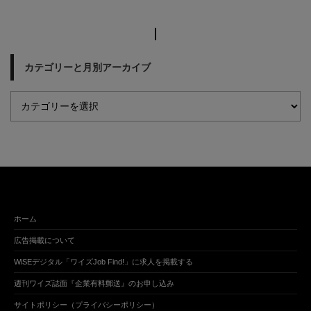
カテゴリーと月別アーカイブ
ホーム
広告掲載について
WiSEデジタル「ワイズJob Find!」に求人を掲載する
週刊ワイズ誌面『企業有料郵送』のお申し込み
サイトポリシー（プライバシーポリシー）