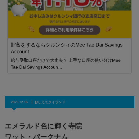
主
完
貯蓄をするならクルンシィのMee Tae Dai Savings
世
Account
給与受取口座だけで大丈夫？ 上手な口座の使い分けMee
へ
Tae Dai Savings Accoun…
2025.12.16
おしえてタイランド
エメラルド色に輝く寺院
ワット・パークナム