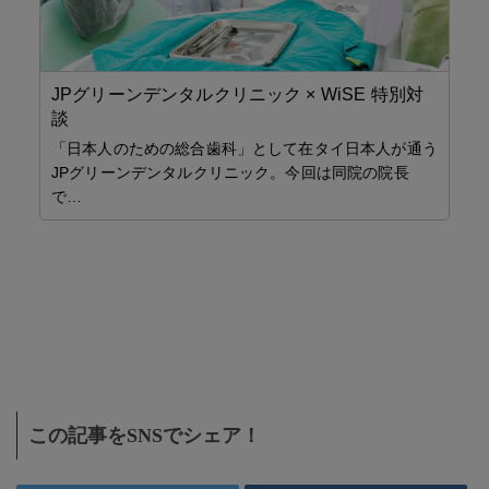
JPグリーンデンタルクリニック × WiSE 特別対
【
談
児
ラ
「日本人のための総合歯科」として在タイ日本人が通う
JPグリーンデンタルクリニック。今回は同院の院長
サ
で…
リニッ
お得
海外
に
この記事をSNSでシェア！