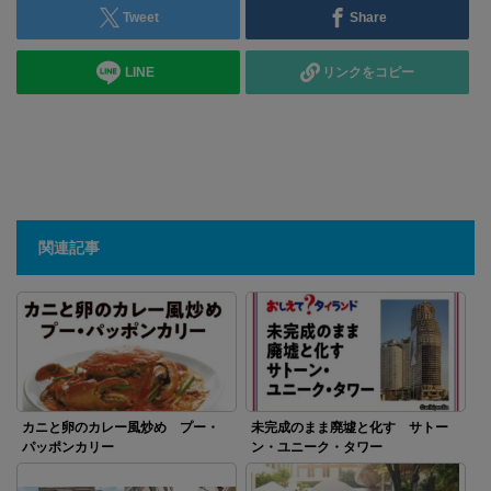
Tweet
Share
LINE
リンクをコピー
関連記事
カニと卵のカレー風炒め プー・
未完成のまま廃墟と化す サトー
パッポンカリー
ン・ユニーク・タワー