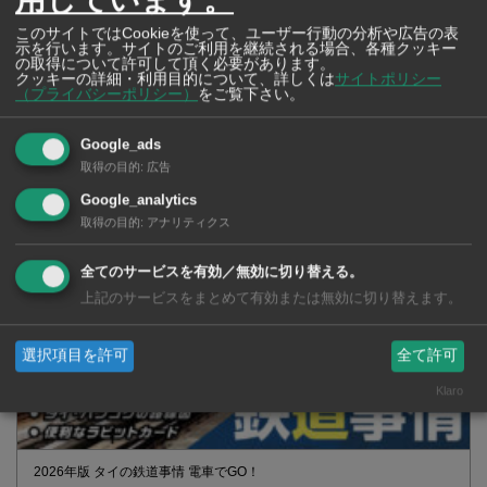
このサイトではCookieを使って、ユーザー行動の分析や広告の表
示を行います。サイトのご利用を継続される場合、各種クッキー
の取得について許可して頂く必要があります。
クッキーの詳細・利用目的について、詳しくは
サイトポリシー
（プライバシーポリシー）
をご覧下さい。
タイの薬いろいろ【タイ・バンコク】 薬局・ドラッグストアで買える
市販薬 2026年最新版！
Google_ads
取得の目的
:
広告
Google_analytics
取得の目的
:
アナリティクス
全てのサービスを有効／無効に切り替える。
上記のサービスをまとめて有効または無効に切り替えます。
選択項目を許可
全て許可
Klaro
2026年版 タイの鉄道事情 電車でGO！