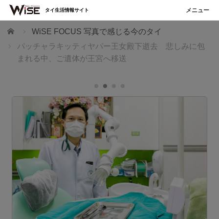
タイ生活情報サイト
ホーム
WiSE FOCUS 写真で感じる今のタイ
パッチャラキッティヤパー王女殿下逝去 悲しみに包
まれる中、ご遺体が王宮へ移送