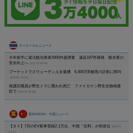
タイローカルニュース
今年前半に違法観光業者3000件超捜査 違反197件摘発、観光客の
安全向上へ
(8月7日 09:04)
プーケットでスウェーデン人女逮捕 6,000万B被害の詐欺に関与
(8月6日 16:22)
保護区職員が野生トラに襲われ死亡 ファイカケン野生生物保護
区で
(8月6日 09:22)
亜州ASEAN・中国ニュース
【タイ】7月のEV新車登録2.1万台、中国「吉利」が初首位
(8月7日
09:21)