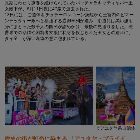
長期にわたり療養を続けられていたパッチャラキッティヤパー王
女殿下が、6月11日夜に47歳で逝去された。
13日には、ご遺体をチュラーロンコーン病院から王宮内のピマー
ンラッタヤー殿へと移送する崩御車列が進み、沿道には黒い服を
身にまとった数千人の国民が詰めかけ、最後の見送りをした。法
曹界での活躍や困窮者支援に私財を投じられた王女との別れに、
タイ全土が深い哀悼の意に包まれている。
©アユタヤ県自治体
歴史の街が虹色に染まる 「アユタヤ・プライド