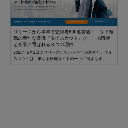
リリースから半年で登録者600名突破！ タイ転
職の新たな常識『タイスカウト』が、 求職者
こ
と企業に選ばれる３つの理由
夜
2025年5月2日にリリースしてから半年が過ぎた。タイ
リ
スカウトは、単なる転職サイトの一つに留まらず、…
能
参考
会