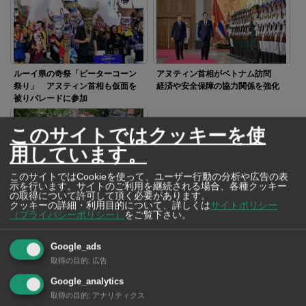
ルーイ県の奇祭「ピーターコーン
アヌティン首相がベトナム訪問
祭り」 アヌティン首相も仮面を
経済や安全保障の協力関係を強化
被りパレードに参加
このサイトではクッキーを使
用しています。
このサイトではCookieを使って、ユーザー行動の分析や広告の表
示を行います。サイトのご利用を継続される場合、各種クッキー
激しい雨の中でも輝く虹色 バン
の取得について許可して頂く必要があります。
クッキーの詳細・利用目的について、詳しくは
サイトポリシー
コクでプライドパレード開催
（プライバシーポリシー）
をご覧下さい。
Google_ads
SNSで毎日ニュースを配信中！
取得の目的
:
広告
Google_analytics
取得の目的
:
アナリティクス