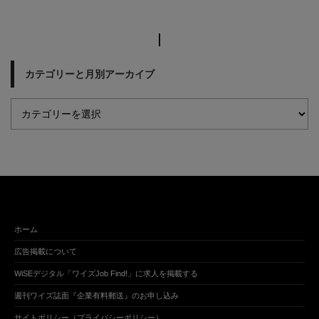
カテゴリーと月別アーカイブ
ホーム
広告掲載について
WiSEデジタル「ワイズJob Find!」に求人を掲載する
週刊ワイズ誌面『企業有料郵送』のお申し込み
サイトポリシー（プライバシーポリシー）