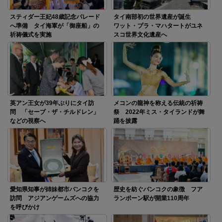
スティダー王妃48歳記念パレード
タイ南部初の世界遺産が誕生
へ準備 タイ海軍が「御座船」の
ワット・プラ・マハタートがユネ
祈祷儀式を実施
スコ世界文化遺産へ
英アン王女が39年ぶりにタイ訪
メコンの龍神を称える伝統の祈祷
問 「セーブ・ザ・チルドレン」
祭 2022年ミス・タイランドが舞
などの視察へ
踊を披露
愛知県知事が姉妹都市バンコクを
歴史を紡ぐバンコクの象徴 フア
訪問 アジアンゲームズへの協力
ランポーン駅が開業110周年
を呼びかけ