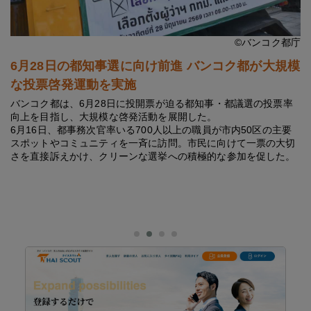
©バンコク都庁
6月28日の都知事選に向け前進 バンコク都が大規模
な投票啓発運動を実施
バンコク都は、6月28日に投開票が迫る都知事・都議選の投票率
向上を目指し、大規模な啓発活動を展開した。
6月16日、都事務次官率いる700人以上の職員が市内50区の主要
スポットやコミュニティを一斉に訪問。市民に向けて一票の大切
さを直接訴えかけ、クリーンな選挙への積極的な参加を促した。