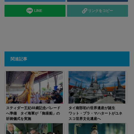
LINE
リンクをコピー
関連記事
スティダー王妃48歳記念パレード
タイ南部初の世界遺産が誕生
へ準備 タイ海軍が「御座船」の
ワット・プラ・マハタートがユネ
祈祷儀式を実施
スコ世界文化遺産へ