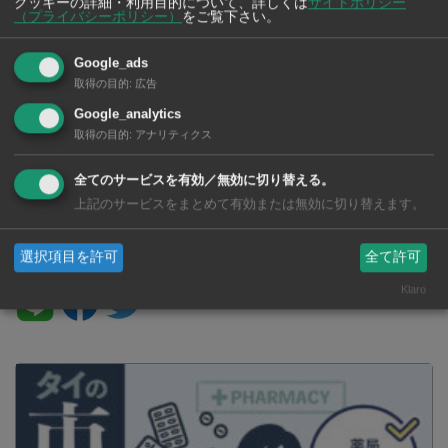
クッキーの詳細・利用目的について、詳しくは
サイトポリシー
下逝去 悲しみに包まれる中、ご
経済や安全保障の協力関係を強化
（プライバシーポリシー）
をご覧下さい。
遺体が王宮へ移送
Google_ads
取得の目的
:
広告
Google_analytics
取得の目的
:
アナリティクス
激しい雨の中でも輝く虹色 バン
コクでプライドパレード開催
全てのサービスを有効／無効に切り替える。
上記のサービスをまとめて有効または無効に切り替えます。
SNSで毎日ニュースを配信中！
選択項目を許可
全て許可
Klaro