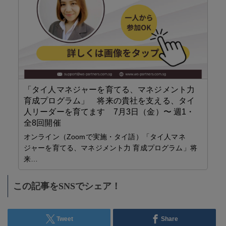
ピン
「タイ人マネジャーを育てる、マネジメント力
育成プログラム」 将来の貴社を支える、タイ
【
人リーダーを育てます 7月3日（金）〜 週1・
検
全8回開催
子
オンライン（Zoomで実施・タイ語）「タイ人マネ
に
ジャーを育てる、マネジメント力 育成プログラム」将
場
来…
この記事をSNSでシェア！
Tweet
Share