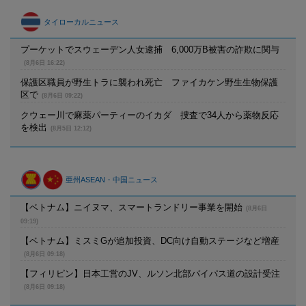
タイローカルニュース
プーケットでスウェーデン人女逮捕 6,000万B被害の詐欺に関与
(8月6日 16:22)
保護区職員が野生トラに襲われ死亡 ファイカケン野生生物保護
区で
(8月6日 09:22)
クウェー川で麻薬パーティーのイカダ 捜査で34人から薬物反応
を検出
(8月5日 12:12)
亜州ASEAN・中国ニュース
【ベトナム】ニイヌマ、スマートランドリー事業を開始
(8月6日
09:19)
【ベトナム】ミスミGが追加投資、DC向け自動ステージなど増産
(8月6日 09:18)
【フィリピン】日本工営のJV、ルソン北部バイパス道の設計受注
(8月6日 09:18)