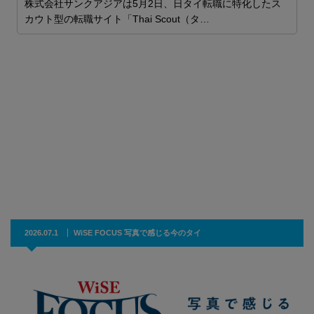
株式会社サンクアジアは5月2日、日タイ転職に特化したス
カウト型の転職サイト「Thai Scout（タ…
S
産
特
2026.07.1
WiSE FOCUS 写真で感じる今のタイ