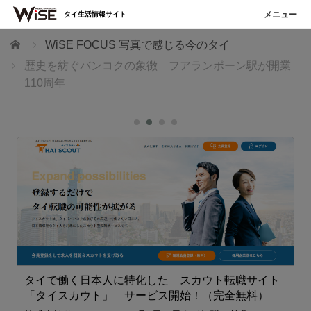
タイ生活情報サイト
ホーム
WiSE FOCUS 写真で感じる今のタイ
歴史を紡ぐバンコクの象徴 フアランポーン駅が開業
110周年
タイで働く日本人に特化した スカウト転職サイト
「タイスカウト」 サービス開始！（完全無料）