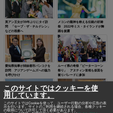
英アン王女が39年ぶりにタイ訪
メコンの龍神を称える伝統の祈祷
問 「セーブ・ザ・チルドレン」
祭 2022年ミス・タイランドが舞
などの視察へ
踊を披露
愛知県知事が姉妹都市バンコクを
ルーイ県の奇祭「ピーターコーン
訪問 アジアンゲームズへの協力
祭り」 アヌティン首相も仮面を
を呼びかけ
被りパレードに参加
このサイトではクッキーを使
用しています。
このサイトではCookieを使って、ユーザー行動の分析や広告の表
示を行います。サイトのご利用を継続される場合、各種クッキー
パッチャラキッティヤパー王女殿
アヌティン首相がベトナム訪問
の取得について許可して頂く必要があります。