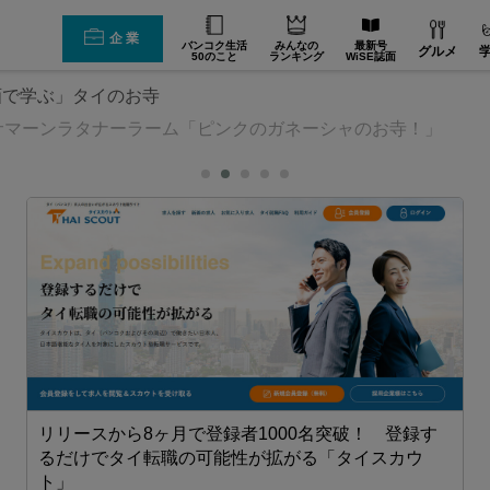
企業
バンコク生活
みんなの
最新号
グルメ
50のこと
ランキング
WiSE誌面
画で学ぶ」タイのお寺
サマーンラタナーラーム「ピンクのガネーシャのお寺！」
リリースから8ヶ月で登録者1000名突破！ 登録す
るだけでタイ転職の可能性が拡がる「タイスカウ
ト」