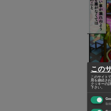
この
このサイトで
用を継続さ
クッキーの
下さい。
Go
取得