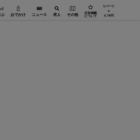
1バーツ
⇅
広告掲載
学ぶ
おでかけ
ニュース
求人
その他
4.78円
について
【祝・
ト」。 
JTBタイランド✨2027年の始まりを、幻想的なチェ
者80名