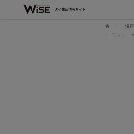
タイ生活情報サイト
ホーム
「漫
ワット・
【製造業向け採用・育成：無料ウェビナー】