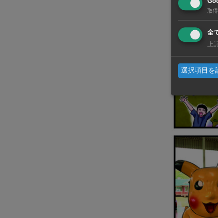
Goo
取得
全
上
選択項目を