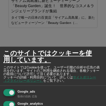
サイアム高島屋に新ビューティーゾーン
「Beauty Garden」誕生！ 世界的なコスメ＆ラ
ンジェリーブランドが集結
ら革
J
タイで唯一の日本の百貨店「サイアム高島屋」に、新た
める
チ
なビューティーゾーン「Beauty Garden（…
無
めに
「コ
ト
ド
ア
入
このサイトではクッキーを使
き 
用しています。
このサイトではCookieを使って、ユーザー行動の分析や広告の表
示を行います。サイトのご利用を継続される場合、各種クッキー
の取得について許可して頂く必要があります。
クッキーの詳細・利用目的について、詳しくは
サイトポリシー
この記事をSNSでシェア！
（プライバシーポリシー）
をご覧下さい。
Google_ads
Tweet
Share
取得の目的
:
広告
Google_analytics