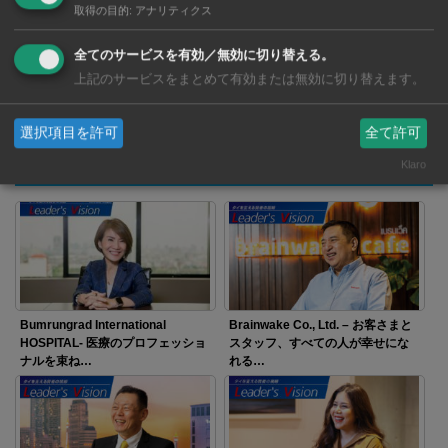
LINE
リンクをコピー
取得の目的
:
アナリティクス
全てのサービスを有効／無効に切り替える。
上記のサービスをまとめて有効または無効に切り替えます。
選択項目を許可
全て許可
関連記事
Klaro
Bumrungrad International
Brainwake Co., Ltd. – お客さまと
HOSPITAL- 医療のプロフェッショ
スタッフ、すべての人が幸せにな
ナルを束ね…
れる…