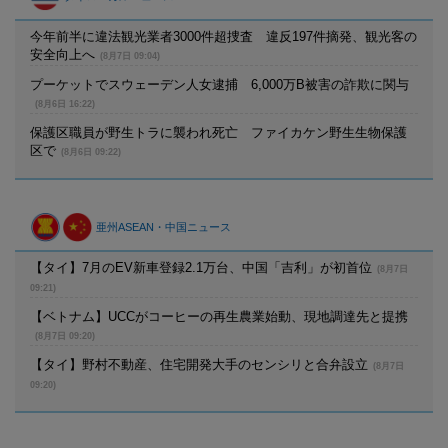
今年前半に違法観光業者3000件超捜査 違反197件摘発、観光客の
安全向上へ
(8月7日 09:04)
プーケットでスウェーデン人女逮捕 6,000万B被害の詐欺に関与
(8月6日 16:22)
保護区職員が野生トラに襲われ死亡 ファイカケン野生生物保護
区で
(8月6日 09:22)
亜州ASEAN・中国ニュース
【タイ】7月のEV新車登録2.1万台、中国「吉利」が初首位
(8月7日
09:21)
【ベトナム】UCCがコーヒーの再生農業始動、現地調達先と提携
(8月7日 09:20)
【タイ】野村不動産、住宅開発大手のセンシリと合弁設立
(8月7日
09:20)