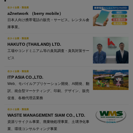
在タイ企業・製造業
a2network （berry mobile）
日本人向け携帯電話の販売・サービス。レンタル倉
庫事業。
在タイ企業・製造業
HAKUTO (THAILAND) LTD.
工場やコンドミニアム等の臭気調査・臭気対策サー
ビス
在タイ企業・製造業
ITP ASIA CO.,LTD.
Web、モバイルアプリケーション開発、AI開発、翻
訳、統合型マーケティング、印刷、デザイン、販売
促進、各種代理店業務
在タイ企業・製造業
WASTE MANAGEMENT SIAM CO., LTD.
資源リサイクル事業、廃棄物処理事業、土壌浄化事
業、環境コンサルティング事業