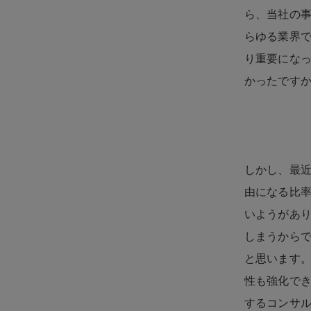
ら、当社の
らゆる業界
り重要にな
かったです
しかし、最
由になる比
いようがあ
しまうから
と思います
性も強化で
するコンサ