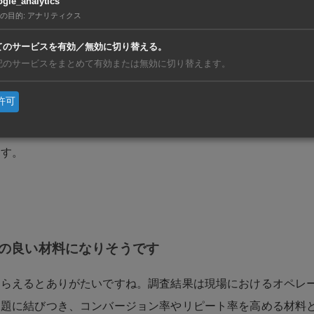
gle_analytics
の目的
:
アナリティクス
てのサービスを有効／無効に切り替える。
従業員のスキルアップやサービス品質の向上に役立ててもらっ
記のサービスをまとめて有効または無効に切り替えます。
をすると、どうも店のあら探しをしているように聞こえるかも
許可
すのに越したことはありませんが、それ以上に「長所や他店に
とを重視します。強みを伸ばすアプローチは従業員のモチベー
ます。
の良い材料になりそうです
もらえるとありがたいですね。調査結果は現場におけるオペレ
課題に結びつき、コンバージョン率やリピート率を高める材料