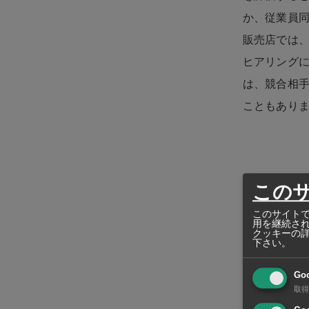
か、従業員
販売店では
ヒアリング
は、競合相
こともあり
この
このように、
このサイトで
よって設計
用を継続さ
クッキーの
しょう。具
下さい。
やはりサービ
Go
や改善点を
取得