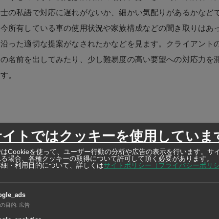
同士の私語で対応に遅れがないか、細かい気配りがあるかなど
、今所有している車の使用状況や家族構成などの聞き取りはあ
に沿った適切な提案がなされたかなどを見ます。クライアント
手の名前を出してみたり、少し難易度の高い要望への対応力を
ます。
サイトではクッキーを使用していま
調査は当社の20年のノウハウを生かして業種や業態、顧客の
はCookieを使って、ユーザー行動の分析や広告の表示を行います。サ
します。中でも特徴的なのは、モニターの「主観」を重視して
れる場合、各種クッキーの取得について許可して頂く必要があります。
詳細・利用目的について、詳しくは
サイトポリシー（プライバシーポリ
体的には、モニターが「また来たい」「買いたい」と思えたか
スを受けるのは“人”ですので、“心”を重視しています。そう
ogle_ads
利用者の視点であぶり出し、本部や店にフィードバックします
の目的
:
広告