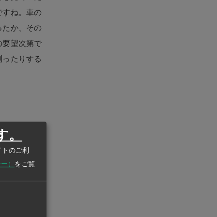
ですね。車の
ったか、その
の要望次第で
測ったりする
す。
戦略などに
イトのご利
いることで
シー）
をご覧
などですね。
やって店の魅力
。