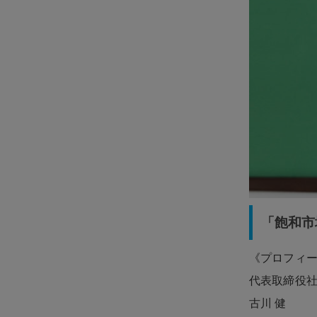
「飽和市
《プロフィ
代表取締役
古川 健