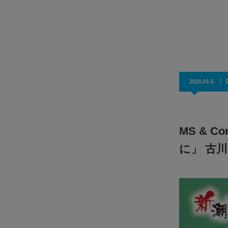
ジの変化な
JPグリーンデンタルクリニック × WiSE 特別対談
。…
「日本人のための総合歯科」として在タイ日本人が通うJ
グリーンデンタルクリニック。今回は同院の院長で…
2020.01.5
MS & C
に」 古川