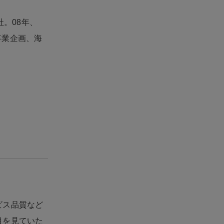
社。08年、
規事業企画、海
ビス品質など
目を見ていた