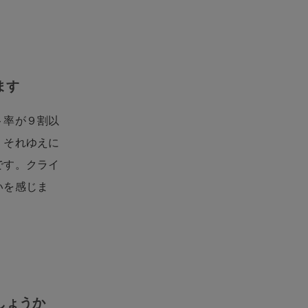
ます
ト率が９割以
。それゆえに
です。クライ
いを感じま
しょうか