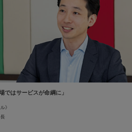
場ではサービスが命綱に」
ール》
社長