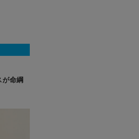
従業員
オンライン診療やお薬デリバリーも可能な「ことびあクリ
ニック」。オンライン診療は夜22時まで受診可能な…
※開始は
着順のた
ビスが命綱