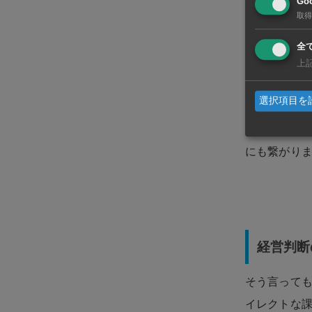
Goo
取得
全
調査結果は
上
うした説明
選択項目を
改善点は治
伸ばす」こ
にも繋がり
経営判断
そう言って
イレクトな