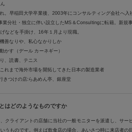
けん
生まれ。早稲田大学卒業後、2003年にコンサルティング会社へ入
事業分社・独立に伴い設立したMS＆Consultingに転籍。新
げなどを手掛け、16年１月より現職。
動機善なりや、私心なかりしか
を動かす（デール カーネギー）
巡り、読書、テニス
:これまで海外市場を開拓してきた日本の製造業者
行きつけの店:らあめん亭、銀座堂
とはどのようなものですか
と、クライアントの店舗に当社の一般モニターを派遣し、サー
というものです。例えば飲食店の場合、あいさつ時に来店者の