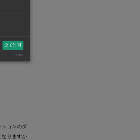
ています。こ
しれません。
全て許可
はない魅力を
Klaro
ションアップ
ーションのダ
となりますか