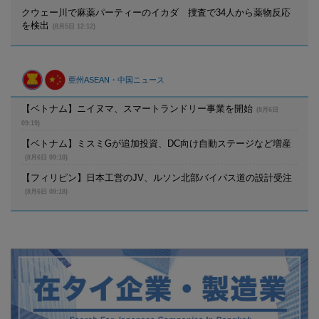
クウェー川で麻薬パーティーのイカダ 捜査で34人から薬物反応
を検出
(8月5日 12:12)
亜州ASEAN・中国ニュース
【ベトナム】ニイヌマ、スマートランドリー事業を開始
(8月6日
09:19)
【ベトナム】ミスミGが追加投資、DC向け自動ステージなど増産
(8月6日 09:18)
【フィリピン】日本工営のJV、ルソン北部バイパス道の設計受注
(8月6日 09:18)