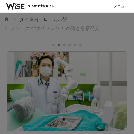
タイ生活情報サイト
ホーム
タイ屋台・ローカル飯
アソークで“タイフレンチ”の旨さを新発見！