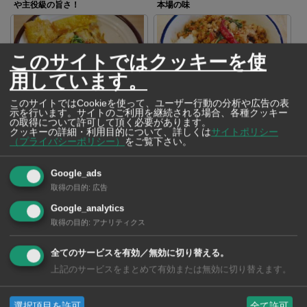
や主役級の旨さ！
本場の味
このサイトではクッキーを使
用しています。
駅近で好アクセス！ ヘルシー派も
トッピングを選んで、自分好みの
このサイトではCookieを使って、ユーザー行動の分析や広告の表
示を行います。サイトのご利用を継続される場合、各種クッキー
納得の麺料理
「ガパオ」が完成♪
の取得について許可して頂く必要があります。
クッキーの詳細・利用目的について、詳しくは
サイトポリシー
（プライバシーポリシー）
をご覧下さい。
Google_ads
取得の目的
:
広告
ビーフorポーク？どちらも美味し
SNS映えする定番スイーツ「ブア
Google_analytics
い麺料理屋さん
ロイ」がアロイ♪
取得の目的
:
アナリティクス
全てのサービスを有効／無効に切り替える。
上記のサービスをまとめて有効または無効に切り替えます。
選択項目を許可
全て許可