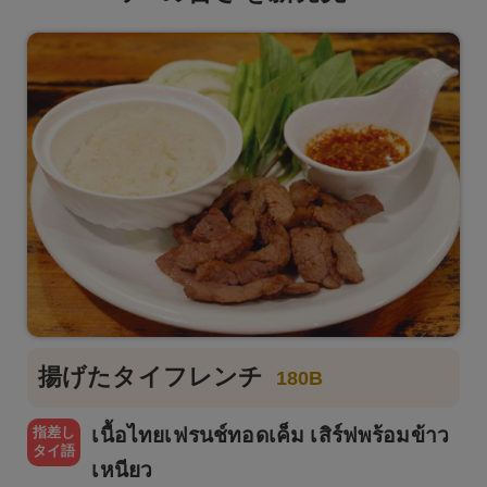
揚げたタイフレンチ
180B
指差し
เนื้อไทยเฟรนช์ทอดเค็ม เสิร์ฟพร้อมข้าว
タイ語
เหนียว