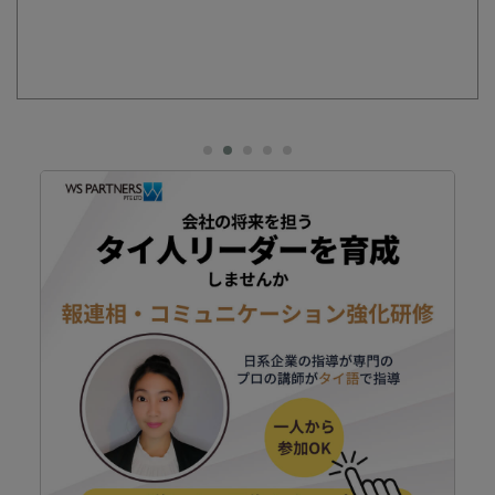
こ
夜
パ
リ