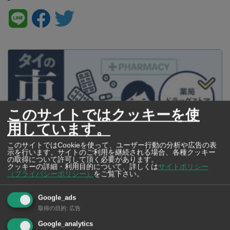
このサイトではクッキーを使
用しています。
このサイトではCookieを使って、ユーザー行動の分析や広告の表
示を行います。サイトのご利用を継続される場合、各種クッキー
の取得について許可して頂く必要があります。
クッキーの詳細・利用目的について、詳しくは
サイトポリシー
（プライバシーポリシー）
をご覧下さい。
タイの薬いろいろ【タイ・バンコク】 薬局・ドラッグストアで買える
市販薬 2026年最新版！
Google_ads
取得の目的
:
広告
Google_analytics