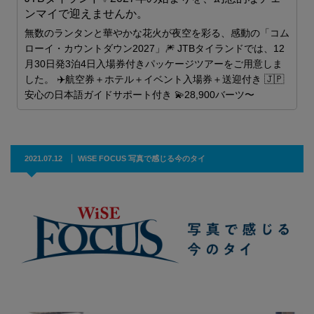
ンマイで迎えませんか。
2
要
無数のランタンと華やかな花火が夜空を彩る、感動の「コム
ローイ・カウントダウン2027」🎆 JTBタイランドでは、12
月30日発3泊4日入場券付きパッケージツアーをご用意しま
した。 ✈️航空券＋ホテル＋イベント入場券＋送迎付き 🇯🇵
安心の日本語ガイドサポート付き 💫28,900バーツ〜
2021.07.12
WiSE FOCUS 写真で感じる今のタイ