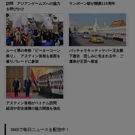
訪問 アジアンゲームズへの協力
ランポーン駅が開業110周年
を呼びかけ
ルーイ県の奇祭「ピーターコーン
パッチャラキッティヤパー王女殿
祭り」 アヌティン首相も仮面を
下逝去 悲しみに包まれる中、ご
被りパレードに参加
遺体が王宮へ移送
アヌティン首相がベトナム訪問
経済や安全保障の協力関係を強化
SNSで毎日ニュースを配信中！