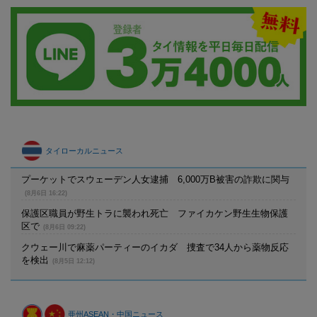
タイローカルニュース
プーケットでスウェーデン人女逮捕 6,000万B被害の詐欺に関与
(8月6日 16:22)
保護区職員が野生トラに襲われ死亡 ファイカケン野生生物保護
区で
(8月6日 09:22)
クウェー川で麻薬パーティーのイカダ 捜査で34人から薬物反応
を検出
(8月5日 12:12)
亜州ASEAN・中国ニュース