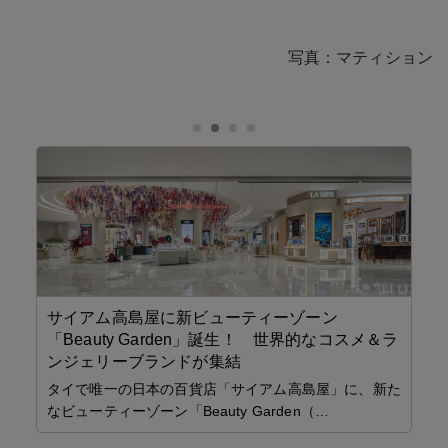
写真：マティション
サイアム高島屋に新ビューティーゾーン
「Beauty Garden」誕生！ 世界的なコスメ＆ラ
ンジェリーブランドが集結
こ
日
タイで唯一の日本の百貨店「サイアム高島屋」に、新た
夜
なビューティーゾーン「Beauty Garden（…
リ
よく