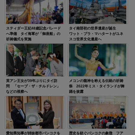
スティダー王妃48歳記念パレード
タイ南部初の世界遺産が誕生
へ準備 タイ海軍が「御座船」の
ワット・プラ・マハタートがユネ
祈祷儀式を実施
スコ世界文化遺産へ
英アン王女が39年ぶりにタイ訪
メコンの龍神を称える伝統の祈祷
問 「セーブ・ザ・チルドレン」
祭 2022年ミス・タイランドが舞
などの視察へ
踊を披露
愛知県知事が姉妹都市バンコクを
歴史を紡ぐバンコクの象徴 フア