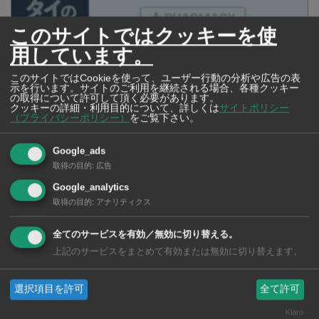
このサイトではクッキーを使
用しています。
このサイトではCookieを使って、ユーザー行動の分析や広告の表
示を行います。サイトのご利用を継続される場合、各種クッキー
の取得について許可して頂く必要があります。
クッキーの詳細・利用目的について、詳しくは
サイトポリシー
（プライバシーポリシー）
をご覧下さい。
Google_ads
取得の目的
:
広告
タイの薬いろいろ【タイ・バンコク】 薬局・ドラッグストアで買える
Google_analytics
市販薬 2026年最新版！
取得の目的
:
アナリティクス
全てのサービスを有効／無効に切り替える。
上記のサービスをまとめて有効または無効に切り替えます。
選択項目を許可
全て許可
Klaro