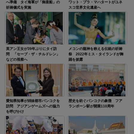
へ準備 タイ海軍が「御座船」の
ワット・プラ・マハタートがユネ
祈祷儀式を実施
スコ世界文化遺産へ
英アン王女が39年ぶりにタイ訪
メコンの龍神を称える伝統の祈祷
問 「セーブ・ザ・チルドレン」
祭 2022年ミス・タイランドが舞
などの視察へ
踊を披露
愛知県知事が姉妹都市バンコクを
歴史を紡ぐバンコクの象徴 フア
訪問 アジアンゲームズへの協力
ランポーン駅が開業110周年
を呼びかけ