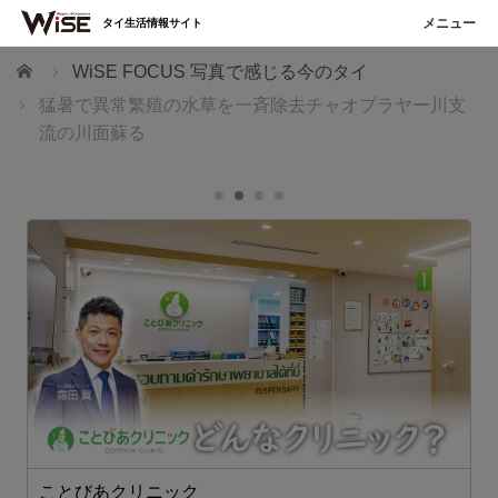
タイ生活情報サイト
ホーム
WiSE FOCUS 写真で感じる今のタイ
猛暑で異常繁殖の水草を一斉除去チャオプラヤー川支
流の川面蘇る
ことびあクリニック