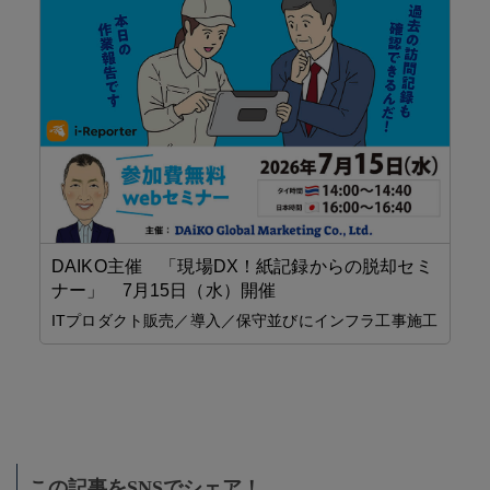
こ
夜
リ
DAIKO主催 「現場DX！紙記録からの脱却セミ
ナー」 7月15日（水）開催
ITプロダクト販売／導入／保守並びにインフラ工事施工
け
この記事をSNSでシェア！