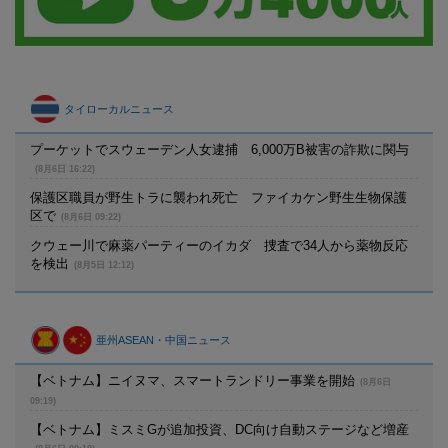
タイローカルニュース
プーケットでスウェーデン人女逮捕 6,000万B被害の詐欺に関与
(8月6日 16:22)
保護区職員が野生トラに襲われ死亡 ファイカケン野生生物保護
区で
(8月6日 09:22)
クウェー川で麻薬パーティーのイカダ 捜査で34人から薬物反応
を検出
(8月5日 12:12)
亜州ASEAN・中国ニュース
【ベトナム】ニイヌマ、スマートランドリー事業を開始
(8月6日
09:19)
【ベトナム】ミスミGが追加投資、DC向け自動ステージなど増産