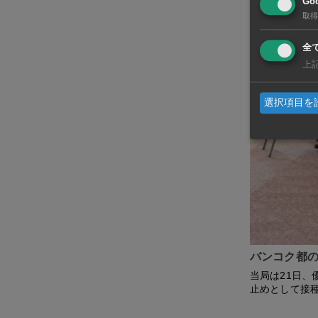
Goo
取得
全
上
選択項目を
バンコク都の
当局は21日、
止めとして接