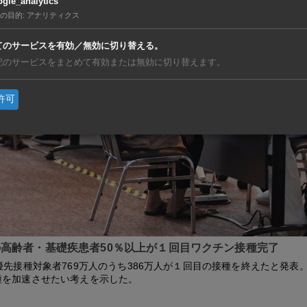
gle_analytics
の目的
:
アナリティクス
てのサービスを有効／無効に切り替える。
記のサービスをまとめて有効または無効に切り替えます。
許可
高齢者・基礎疾患者50％以上が１回目ワクチン接種完了
優先接種対象者769万人のうち386万人が１回目の接種を終えたと発表
種を加速させたい考えを示した。