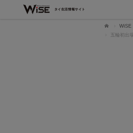
タイ生活情報サイト
ホーム
WiS
五輪初出
【祝・1周年】タイ転職の常識を変えた「タイスカ
ト」。 わずか1年で会員登録数1,500名、転職成
ア現場の
者80名の実績を出せた理由とは？