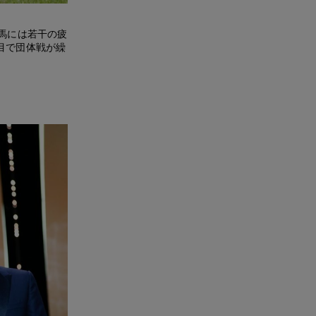
馬には若干の疲
目で団体戦が繰