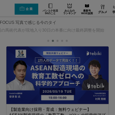
企業
バンコク生活
みんなの
最新号
グルメ
50のこと
ランキング
WiSE誌面
E FOCUS 写真で感じる今のタイ
場の馬術代表が現地入り30日の本番に向け最終調整を開始
ウ
功
【製造業向け採用・育成：無料ウェビナー】