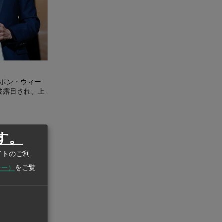
トポン・ウィー
披露目され、上
す。
イトのご利
シー）
をご覧