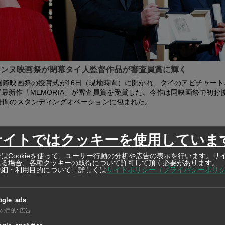
カンヌ映画祭が閉幕タイ人監督作品が審査員賞に輝く
国際映画祭の授賞式が16日（現地時間）に開かれ、タイのアピチャー
最新作「MEMORIA」が審査員賞を受賞した。今作は同映画祭で初お
0分間のスタンディングオベーションに包まれた。
サイトではクッキーを使用していま
はCookieを使って、ユーザー行動の分析や広告の表示を行います。サ
れる場合、各種クッキーの取得について許可して頂く必要があります。
詳細・利用目的について、詳しくは
サイトポリシー（プライバシーポリ
ogle_ads
の目的
:
広告