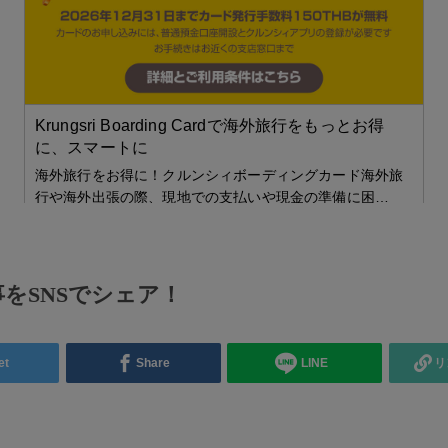
コ
、
ム
し
1

Krungsri Boarding Cardで海外旅行をもっとお得
に、スマートに
海外旅行をお得に！クルンシィボーディングカード海外旅
行や海外出張の際、現地での支払いや現金の準備に困…
をSNSでシェア！
et
Share
LINE
リ