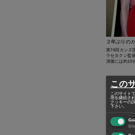
２年ぶりの
第74回カンヌ
ラセタクン監督
演後には約1
この
このサイトで
用を継続さ
クッキーの
下さい。
Go
取得