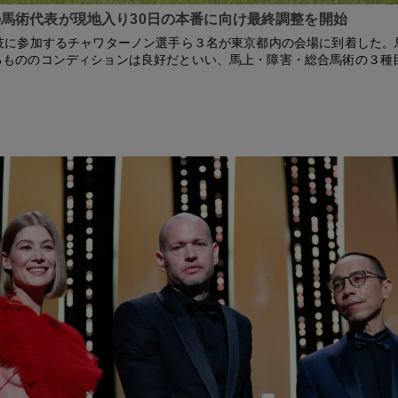
馬術代表が現地入り30日の本番に向け最終調整を開始
競技に参加するチャワターノン選手ら３名が東京都内の会場に到着した。
るもののコンディションは良好だといい、馬上・障害・総合馬術の３種
。