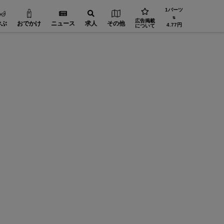
1バーツ
⇅
広告掲載
学ぶ
おでかけ
ニュース
求人
その他
4.77円
について
ことびあクリニック
「Clo