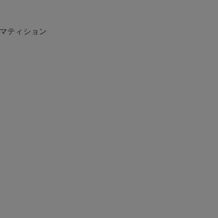
マティション
JTBタイランド✨2027年の始まりを、幻想的なチェ
ンマイで迎えませんか。