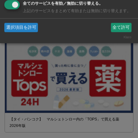
全てのサービスを有効／無効に切り替える。
上記のサービスをまとめて有効または無効に切り替えます。
2026年版 タイの鉄道事情 電車でGO！
選択項目を許可
全て許可
Klaro
【タイ・バンコク】 マルシェトンロー内の「TOPS」で買える薬
2026年版