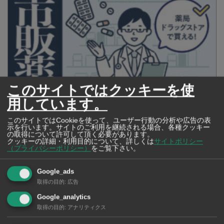
このサイトではクッキーを使
用しています。
タイの薬いろいろ【タイ・バンコク】 薬局・ドラッグストアで買える
市販薬 2026年最新版！
このサイトではCookieを使って、ユーザー行動の分析や広告の表
示を行います。サイトのご利用を継続される場合、各種クッキー
の取得について許可して頂く必要があります。
クッキーの詳細・利用目的について、詳しくは
サイトポリシー
（プライバシーポリシー）
をご覧下さい。
Google_ads
取得の目的
:
広告
Google_analytics
取得の目的
:
アナリティクス