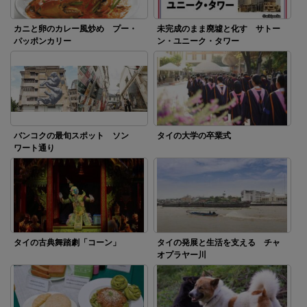
カニと卵のカレー風炒め プー・
未完成のまま廃墟と化す サトー
パッポンカリー
ン・ユニーク・タワー
バンコクの最旬スポット ソン
タイの大学の卒業式
ワート通り
タイの古典舞踏劇「コーン」
タイの発展と生活を支える チャ
オプラヤー川