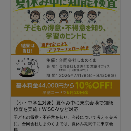
T
登
タ
き
ト
海
【小・中学生対象】夏休み中に東京会場で知能
検査を実施！WISC-Vなど対応
子どもの得意・不得意を知り、今後について考える参考
に。合同会社しまのくまでは、夏休み期間中に東京会
場…