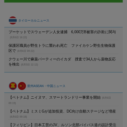
タイローカルニュース
プーケットでスウェーデン人女逮捕 6,000万B被害の詐欺に関与
(8月6日 16:22)
保護区職員が野生トラに襲われ死亡 ファイカケン野生生物保護
区で
(8月6日 09:22)
クウェー川で麻薬パーティーのイカダ 捜査で34人から薬物反応
を検出
(8月5日 12:12)
亜州ASEAN・中国ニュース
【ベトナム】ニイヌマ、スマートランドリー事業を開始
(8月6日
09:19)
【ベトナム】ミスミGが追加投資、DC向け自動ステージなど増産
(8月6日 09:18)
【フィリピン】日本工営のJV、ルソン北部バイパス道の設計受注