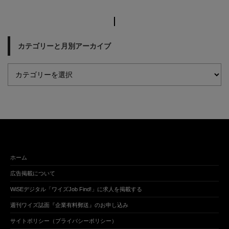
カテゴリーと月別アーカイブ
ホーム
広告掲載について
WiSEデジタル「ワイズJob Find!」に求人を掲載する
週刊ワイズ誌面『企業有料郵送』のお申し込み
サイトポリシー（プライバシーポリシー）