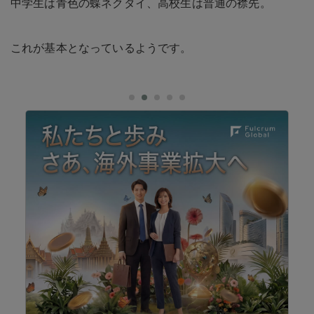
中学生は青色の蝶ネクタイ、高校生は普通の襟先。
これが基本となっているようです。
対
St.