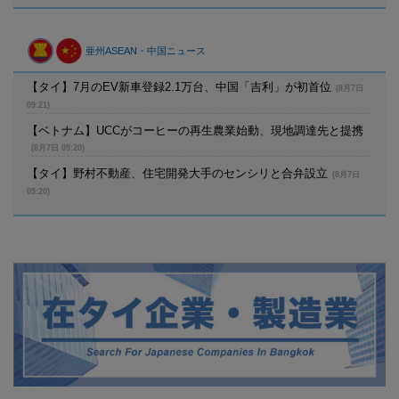
亜州ASEAN・中国ニュース
【タイ】7月のEV新車登録2.1万台、中国「吉利」が初首位
(8月7日
09:21)
【ベトナム】UCCがコーヒーの再生農業始動、現地調達先と提携
(8月7日 09:20)
【タイ】野村不動産、住宅開発大手のセンシリと合弁設立
(8月7日
09:20)