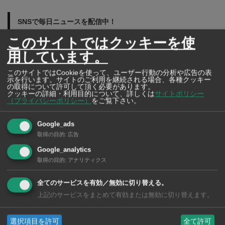
SNSで毎日ニュースを配信中！
このサイトではクッキーを使
用しています。
このサイトではCookieを使って、ユーザー行動の分析や広告の表
示を行います。サイトのご利用を継続される場合、各種クッキー
の取得について許可して頂く必要があります。
クッキーの詳細・利用目的について、詳しくは
サイトポリシー
（プライバシーポリシー）
をご覧下さい。
Google_ads
取得の目的
:
広告
Google_analytics
取得の目的
:
アナリティクス
全てのサービスを有効／無効に切り替える。
上記のサービスをまとめて有効または無効に切り替えます。
タイの薬いろいろ【タイ・バンコク】 薬局・ドラッグストアで買える
市販薬 2026年最新版！
選択項目を許可
全て許可