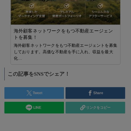
将
通う
創
海外顧客ネットワークをもつ不動産エージェン
トを募集！
海外顧客ネットワークをもつ不動産エージェントを募集
しております。高価な不動産を手に入れ、収益を最大
化…
この記事をSNSでシェア！
Tweet
Share
LINE
リンクをコピー