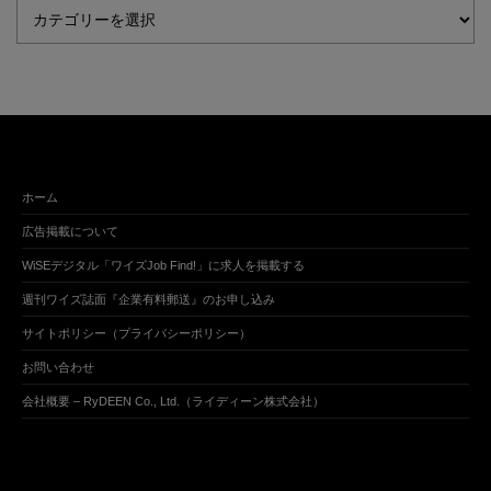
ホーム
広告掲載について
WiSEデジタル「ワイズJob Find!」に求人を掲載する
週刊ワイズ誌面『企業有料郵送』のお申し込み
サイトポリシー（プライバシーポリシー）
お問い合わせ
会社概要 – RyDEEN Co., Ltd.（ライディーン株式会社）