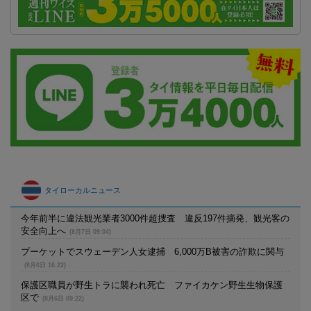
タイローカルニュース
今年前半に違法観光業者3000件超捜査 違反197件摘発、観光客の
安全向上へ
(8月7日 09:04)
プーケットでスウェーデン人女逮捕 6,000万B被害の詐欺に関与
(8月6日 16:22)
保護区職員が野生トラに襲われ死亡 ファイカケン野生生物保護
区で
(8月6日 09:22)