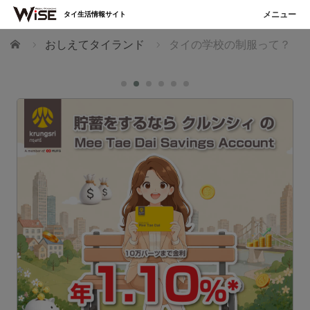
タイ生活情報サイト
ホーム
おしえてタイランド
タイの学校の制服って？
主