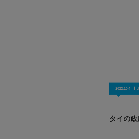
主要会計ソフトEXPRESSの説明を通して、タイでよく見
れる業務課題と効率化事例を紹介します。セミ…
ings
Mee
2022.10.4
タイの政