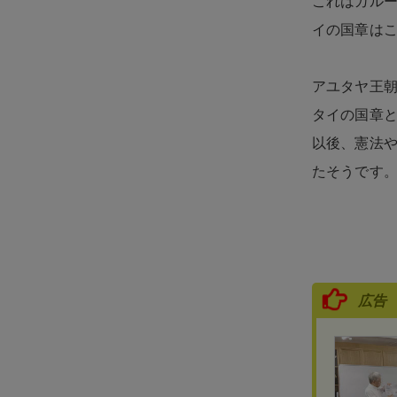
これはガル
イの国章は
アユタヤ王朝
タイの国章
以後、憲法
たそうです
広告