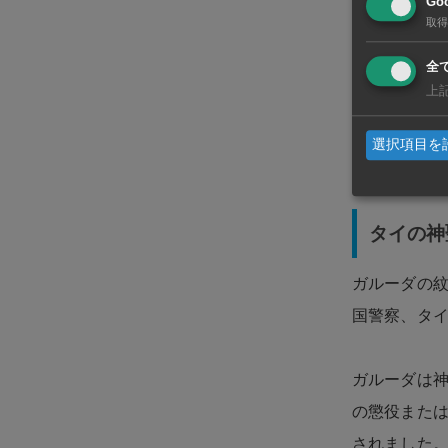
Goo
日本語教師
取得
合格率は7
全
上
選択項目を
タイの神
ガルーダの
国警察、タ
ガルーダは神
の懲役または
されました