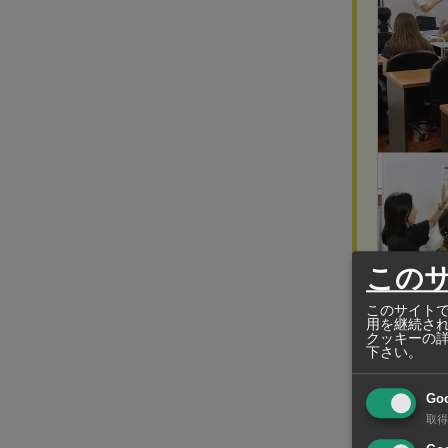
この
このサイトで
用を継続さ
クッキーの
下さい。
LSEアカデ
Go
経験ゼロ
取得