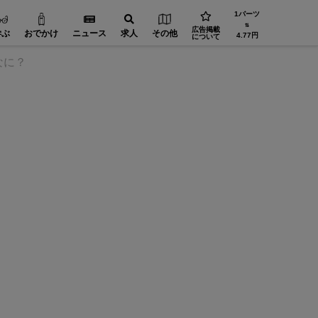
1バーツ
⇅
広告掲載
学ぶ
おでかけ
ニュース
求人
その他
4.77円
について
なに？
JTBタ
ンマイ
JPグリーンデンタルクリニック × WiSE 特別対談