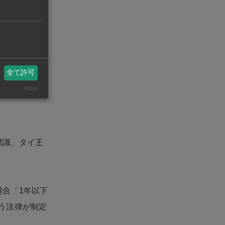
年間の平均
全て許可
Klaro
標識、タイ王
合「1年以下
いう法律が制定