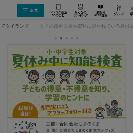
企業
バンコク生活
みんなの
最新号
グルメ
50のこと
ランキング
WiSE誌面
えてタイランド
タイの政府文書や資料に描かれている鳥は