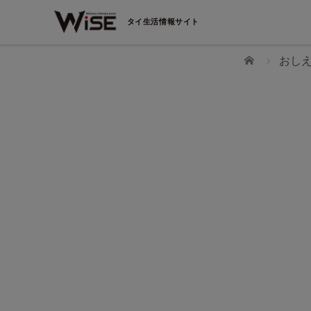
タイ生活情報サイト
ホーム
おし
ビジネスWEBセミナー「タイの会計ソフト
EXPRESS 業務課題と効率化事例」（8月19日
（水）開催）