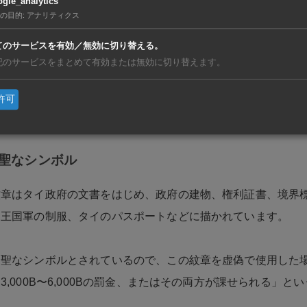
gle_analytics
の８割は女性、女性にとって働きやすい職業です。LSE本科生の過去3
の目的
:
アナリティクス
6.09％、合格者の95％が受験回数１回です。
てのサービスを有効／無効に切り替える。
記のサービスをまとめて有効または無効に切り替えます。
許可
聖なシンボル
紋章はタイ政府の文書をはじめ、政府の建物、権利証書、境界
イ王国軍の制服、タイのパスポートなどに描かれています。
聖なシンボルとされているので、この紋章を虚偽で使用した場
3,000B〜6,000Bの罰金、またはその両方が課せられる」と
。