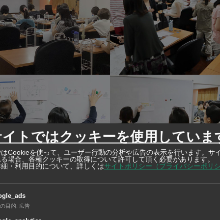
サイトではクッキーを使用していま
はCookieを使って、ユーザー行動の分析や広告の表示を行います。サ
れる場合、各種クッキーの取得について許可して頂く必要があります。
詳細・利用目的について、詳しくは
サイトポリシー（プライバシーポリ
ミー (国家資格「日本語教師」養成専門校)
ogle_ads
から有資格日本語教師を目指す、平均合格率76.09％
の目的
:
広告