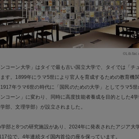
©Lib.fac
ロンコーン大学」はタイで最も古い国立大学で、タイでは「チ
ます。1899年にラマ5世により官人を育成するための教育機
1917年ラマ6世の時代に「国民のための大学」としてラマ5
ンコーン」に変わり、同時に高度技能者養成を目的とした4学
工学部、文理学部）が設立されました。
の学部と8つの研究施設があり、2024年に発表されたアジア大
中117位で、4年連続タイ国内首位の座を保っています。