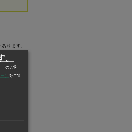
があります。
ぶ学生のため
す。
む空間となっ
イトのご利
シー）
をご覧
能。身分証明