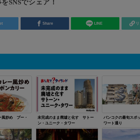
をSNSでシェア！
et
Share
LINE
リ
ー風炒め プー・
未完成のまま廃墟と化す サトー
バンコクの最旬スポ
ン・ユニーク・タワー
ワート通り