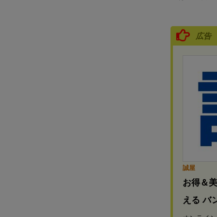
広告
誠屋
お得＆美
える バ