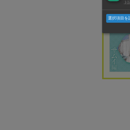
上
おす
選択項目を