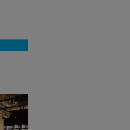
スピー
来院。
サミティ
ニック（Aft