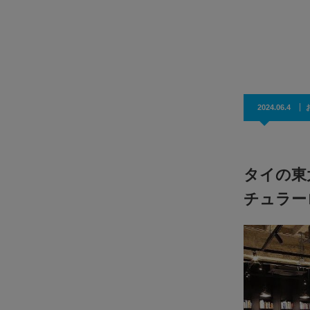
化への最短距離〜
2026年05月19日(火) 15:00-16:00 (日本時間)オンライン開
催＠Zoom※先着順の…
知能検査
2024.06.4
る参考に。
場…
タイの東
チュラー