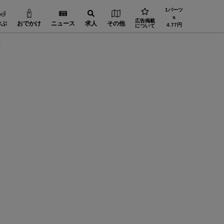
1バーツ
⇅
広告掲載
学ぶ
おでかけ
ニュース
求人
その他
4.77円
について
？
サイアム高島屋に新ビューティーゾーン「Beauty
Garden」誕生！ 世界的なコスメ＆ランジェリーブ
ランドが集結
タイで唯一の日本の百貨店「サイアム高島屋」に、新たな
ューティーゾーン「Beauty Garden（…
【放課