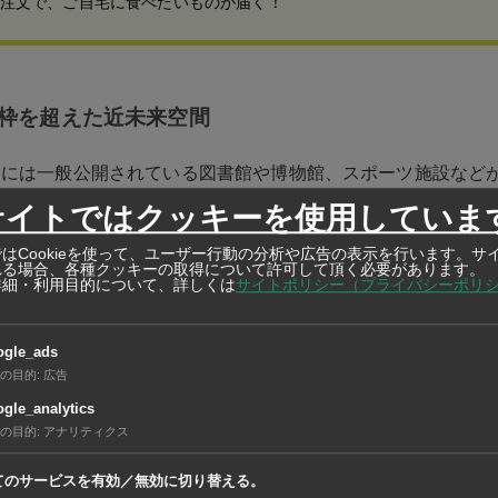
注文で、ご自宅に食べたいものが届く！
枠を超えた近未来空間
内には一般公開されている図書館や博物館、スポーツ施設など
創的なのが2019年に完成した「建築図書館」。建築学部で学
サイトではクッキーを使用していま
図書館で、本を読む場所という枠を超え、利用者の創造性を育
はCookieを使って、ユーザー行動の分析や広告の表示を行います。サ
れる場合、各種クッキーの取得について許可して頂く必要があります。
詳細・利用目的について、詳しくは
サイトポリシー（プライバシーポリ
グスペースも設けられており、一般利用者は土曜日のみ利用可
ogle_ads
の目的
:
広告
必要です。
gle_analytics
の目的
:
アナリティクス
ンコーン大学 建築学部図書館Facebookはこちらから／
てのサービスを有効／無効に切り替える。