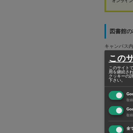
オンライン
図書館の
キャンパス
その中でも独
この
に作られた
このサイトで
用を継続さ
ています。
クッキーの
下さい。
コワーキン
Go
取得
書の提示が
Goo
取得
＼チュラーロ
全