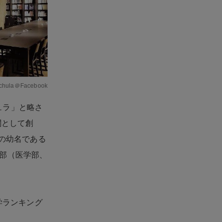
.chula＠Facebook
ュラ」と略さ
関として創
世の幼名である
部（医学部、
学ランキング