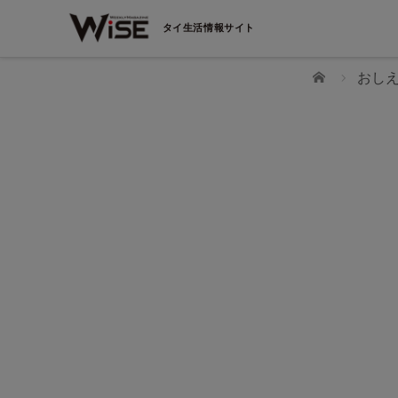
タイ生活情報サイト
ホーム
おし
【製造業向け採用・育成：無料ウェビナー】
ASEAN製造現場の「教育工数」ゼロへの科学的ア
ローチ 〜2万人のデータで見抜く定着人材と即戦