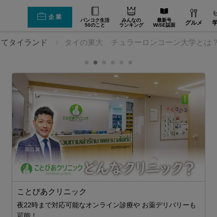
企業
バンコク生活
みんなの
最新号
グルメ
50のこと
ランキング
WiSE誌面
えてタイランド
タイの東大 チュラーロンコーン大学とは
ことびあクリニック
プ
夜22時まで対応可能なオンライン診療や お薬デリバリーも
ビ
力
可能！