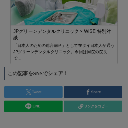
JPグリーンデンタルクリニック × WiSE 特別対
談
「日本人のための総合歯科」として在タイ日本人が通う
JPグリーンデンタルクリニック。今回は同院の院長
で…
ニ
タ
自
この記事をSNSでシェア！
週
生
お
ログ
に特
Tweet
Share
の…
LINE
リンクをコピー