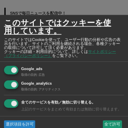
SNSで毎日ニュースを配信中！
このサイトではクッキーを使
用しています。
このサイトではCookieを使って、ユーザー行動の分析や広告の表
示を行います。サイトのご利用を継続される場合、各種クッキー
の取得について許可して頂く必要があります。
クッキーの詳細・利用目的について、詳しくは
サイトポリシー
（プライバシーポリシー）
をご覧下さい。
Google_ads
取得の目的
:
広告
Google_analytics
取得の目的
:
アナリティクス
全てのサービスを有効／無効に切り替える。
上記のサービスをまとめて有効または無効に切り替えます。
タイの薬いろいろ【タイ・バンコク】 薬局・ドラッグストアで買える
選択項目を許可
全て許可
市販薬 2026年最新版！