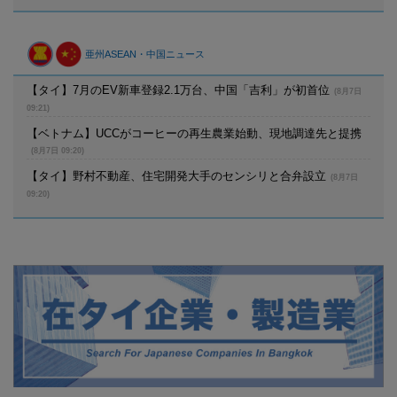
亜州ASEAN・中国ニュース
【タイ】7月のEV新車登録2.1万台、中国「吉利」が初首位
(8月7日
09:21)
【ベトナム】UCCがコーヒーの再生農業始動、現地調達先と提携
(8月7日 09:20)
【タイ】野村不動産、住宅開発大手のセンシリと合弁設立
(8月7日
09:20)