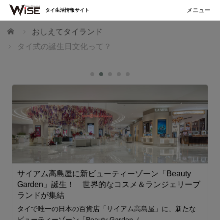
タイ生活情報サイト
ホーム
おしえてタイランド
タイ式の誕生日文化って？
サイアム高島屋に新ビューティーゾーン「Beauty
Garden」誕生！ 世界的なコスメ＆ランジェリーブ
ランドが集結
タイで唯一の日本の百貨店「サイアム高島屋」に、新たな
ビューティーゾーン「Beauty Garden（…