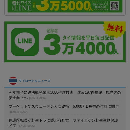
タイローカルニュース
今年前半に違法観光業者3000件超捜査 違反197件摘発、観光客の
安全向上へ
(8月7日 09:04)
プーケットでスウェーデン人女逮捕 6,000万B被害の詐欺に関与
(8月6日 16:22)
保護区職員が野生トラに襲われ死亡 ファイカケン野生生物保護
区で
(8月6日 09:22)