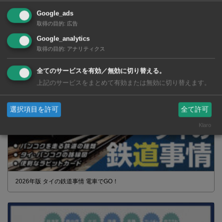
Google_ads
タイの薬いろいろ【タイ・バンコク】 薬局・ドラッグストアで買える
取得の目的
:
広告
市販薬 2026年最新版！
Google_analytics
取得の目的
:
アナリティクス
全てのサービスを有効／無効に切り替える。
上記のサービスをまとめて有効または無効に切り替えます。
選択項目を許可
全て許可
Klaro
2026年版 タイの鉄道事情 電車でGO！