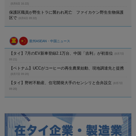
(8月6日 16:22)
保護区職員が野生トラに襲われ死亡 ファイカケン野生生物保護
区で
(8月6日 09:22)
亜州ASEAN・中国ニュース
【タイ】7月のEV新車登録2.1万台、中国「吉利」が初首位
(8月7日
09:21)
【ベトナム】UCCがコーヒーの再生農業始動、現地調達先と提携
(8月7日 09:20)
【タイ】野村不動産、住宅開発大手のセンシリと合弁設立
(8月7日
09:20)