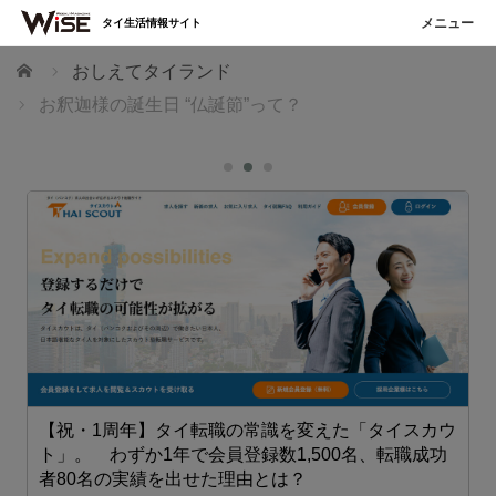
タイ生活情報サイト
ホーム
おしえてタイランド
お釈迦様の誕生日 “仏誕節”って？
【祝・1周年】タイ転職の常識を変えた「タイスカウ
ト」。 わずか1年で会員登録数1,500名、転職成功
者80名の実績を出せた理由とは？
も