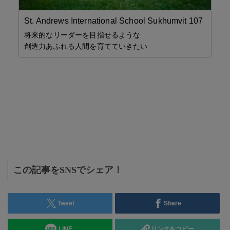
St. Andrews International School Sukhumvit 107
将来的なリーダーを目指せるような
創造力あふれる人間を育てていきたい
貯
Sav
け
給
Mee
この記事をSNSでシェア！
Tweet
Share
LINE
リンクをコピー