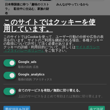
日本帰国後に待つ「趣味のリスト
みんながやっているから
ラ」 駐在中に仕込む、家族の財
布
このサイトではクッキーを使
用しています。
このサイトではCookieを使って、ユーザー行動の分析や広告の表
示を行います。サイトのご利用を継続される場合、各種クッキー
の取得について許可して頂く必要があります。
クッキーの詳細・利用目的について、詳しくは
サイトポリシー
〜駐在員家族の財産づくり〜 異
安易な利益確定に潜む罠
（プライバシーポリシー）
をご覧下さい。
国の地で育む「お金の教育」
Google_ads
取得の目的
:
広告
Google_analytics
取得の目的
:
アナリティクス
眠っているかもしれない タイの
年金
全てのサービスを有効／無効に切り替える。
上記のサービスをまとめて有効または無効に切り替えます。
SNSで毎日ニュースを配信中！
選択項目を許可
全て許可