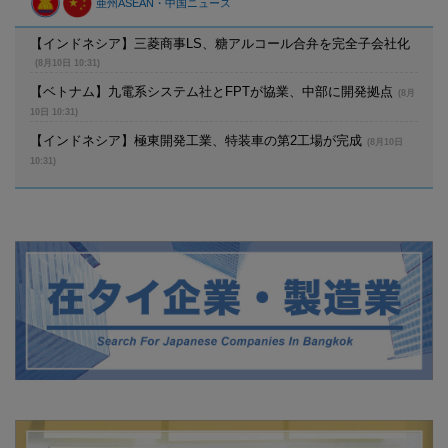
亜州ASEAN・中国ニュース
【インドネシア】三菱商事LS、糖アルコール合弁を完全子会社化
(8月10日 10:31)
【ベトナム】九電系システム社とFPTが協業、中部に開発拠点
(8月
10日 10:31)
【インドネシア】極東開発工業、特装車の第2工場が完成
(8月10日
10:31)