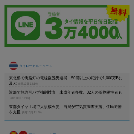
タイローカルニュース
東北部で街路灯の電線盗難男逮捕 50回以上の犯行で1,000万Bに
及ぶ
(8月10日 13:10)
近郊で無許可パブ強制捜査 未成年者多数、32人の薬物陽性者も
(8月10日 13:06)
東部タイヤ工場で大規模火災 当局が空気質調査実施、住民避難
を支援
(8月10日 11:40)