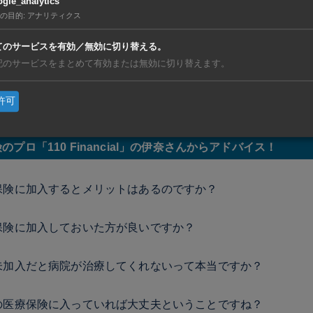
gle_analytics
旅行傷害保険
の目的
:
アナリティクス
てのサービスを有効／無効に切り替える。
の社会保険
記のサービスをまとめて有効または無効に切り替えます。
に入らない場合
許可
のプロ「110 Financial」の伊奈さんからアドバイス！
保険に加入するとメリットはあるのですか？
保険に加入しておいた方が良いですか？
未加入だと病院が治療してくれないって本当ですか？
の医療保険に入っていれば大丈夫ということですね？