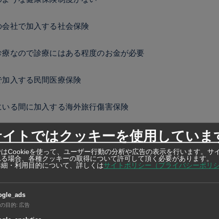
の会社で加入する社会保険
診療なので診療にはある程度のお金が必要
で加入する民間医療保険
にいる間に加入する海外旅行傷害保険
サイトではクッキーを使用していま
の医療保険のまとめ
はCookieを使って、ユーザー行動の分析や広告の表示を行います。サ
れる場合、各種クッキーの取得について許可して頂く必要があります。
詳細・利用目的について、詳しくは
サイトポリシー（プライバシーポリ
イの医療保険は3種類！どれがいいの？
ogle_ads
の民間医療保険
の目的
:
広告