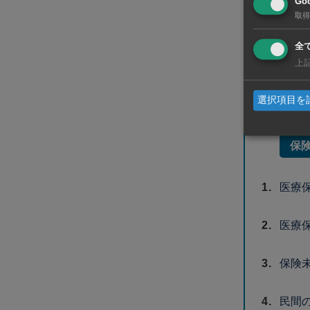
Goo
海外
取得
全
タイ
上
保険
選択項目を
保険
医療
医療
保険
民間