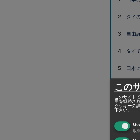
タイ
自由
タイ
日本
この
タイ
このサイトで
用を継続さ
クッキーの
下さい。
タ
Go
タイ
取得