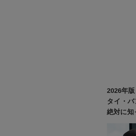
クラブタイランド タイ在住者も、これから住む
も必携！ CLUB THAILANDカードでタイ生活を
もっとお得＆豊かに！
タイでゴルフや観光、食事をお得に楽しむなら
2026年版
タイ・バ
絶対に知