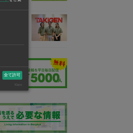
業
 (THAILAND)
業用金物部品の製
全て許可
Klaro