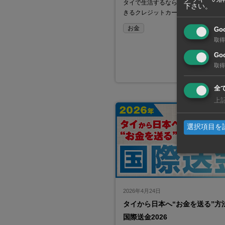
タイで生活するなら、タイバーツで
下さい。
きるクレジットカードが便利。買い
お金
Go
取得
Goo
取得
全
上
選択項目を
2026年4月24日
タイから日本へ“お金を送る”方
国際送金2026