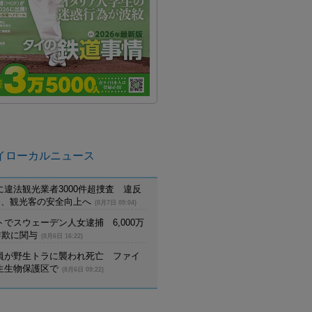
イローカルニュース
に違法観光業者3000件超捜査 違反
摘発、観光客の安全向上へ
(8月7日 09:04)
でスウェーデン人女逮捕 6,000万
詐欺に関与
(8月6日 16:22)
員が野生トラに襲われ死亡 ファイ
生生物保護区で
(8月6日 09:22)