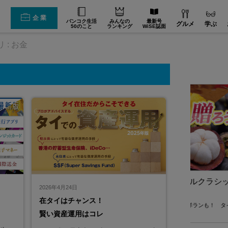
企業
バンコク生活
みんなの
最新号
グルメ
学ぶ
50のこと
ランキング
WiSE誌面
 : お金
ル）
クラシック・ハナ（フルールクラシッ
2026年4月24日
ク）
SAMITI
在タイはチャンス！
ービスなら！
マンゴーにマンゴスチン、自社栽培の洋ランも！ タイ
日本国外で
賢い資産運用はコレ
から新鮮なまま日本へお届け
の“日本人フ