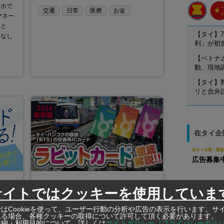
マホで
交通
日常
医療
お金
マネー
こと
【タイ】7
こなし
利」が初
【ベトナ
動、現地
【タイ】
リと合弁
在タイ企
在タイ企業・製造
広告募集
2026年7月27日
サイトではクッキーを使用していま
在タイ企業・製造
バンコクの高架鉄道BTS&ラ
OYASHIKI
ビットカードの使い方
はCookieを使って、ユーザー行動の分析や広告の表示を行います。サ
Bangkok
れる場合、各種クッキーの取得について許可して頂く必要があります。
（オヤシ
詳細・利用目的について、詳しくは
サイトポリシー（プライバシーポリ