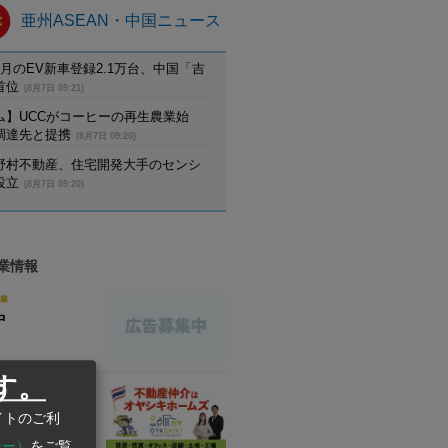
亜州ASEAN・中国ニュース
月のEV新車登録2.1万台、中国「吉
首位
(8月7日 09:21)
ム】UCCがコーヒーの再生農業始
調達先と提携
(8月7日 09:20)
野村不動産、住宅開発大手のセンシ
設立
(8月7日 09:20)
業情報
業
中
す。
業
 Home’s
イトのご利
キホームズ バン
シー）
をご覧