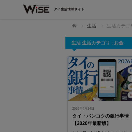
タイ生活情報サイト
ホーム
生活
生活カテゴリ
生活 生活カテゴリ : お金
berry mobile（ベリーモバイ
upport（Thailand）Co., Ltd.
2026年4月24日
相談から契約まですべて日本語でOK！
移住者の資産運用をサポート
タイ・バンコクの銀行事情
タイで生活する日本人のための携帯電話サ
【2026年最新版】