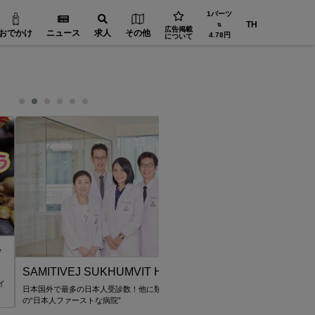
1バーツ
TH
⇅
広告掲載
おでかけ
ニュース
求人
その他
4.78円
について
誠屋
お得＆美味しい 季節限定グルメフェアが好
家庭の食卓を支える バンコクの業務スー
VEJ SUKHUMVIT HOSPITAL
最多の日本人受診数！他に類を見ないほど
ァーストな病院”