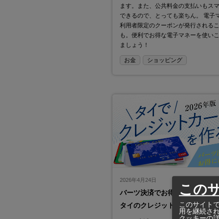
ます。また、公共料金の支払いもス
できるので、とっても楽ちん。 電子
利用者限定のクーポンが発行される
も。便利でお得な電子マネーを使い
ましょう！
お金
ショッピング
2026年4月24日
この
バーツ決済でお得!
このサイトで
タイのクレジットカードを作る
用を継続さ
クッキーの