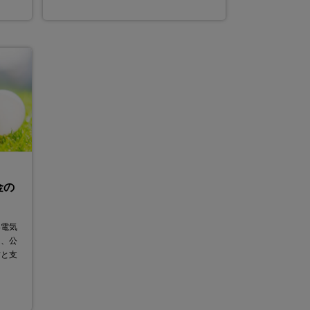
金の
い電気
は、公
方と支