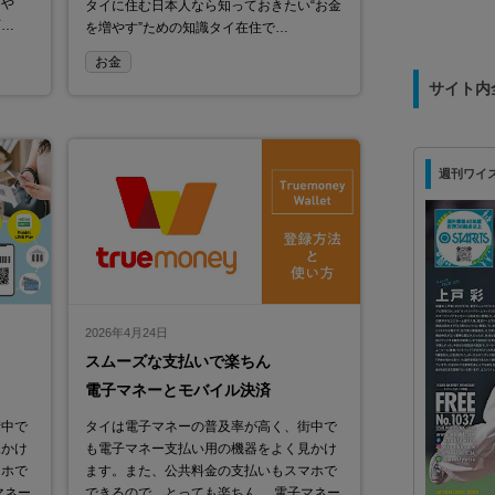
トや
タイに住む日本人なら知っておきたい“お金
可…
を増やす”ための知識タイ在住で…
お金
サイト内
週刊ワイズ 最
2026年4月24日
スムーズな支払いで楽ちん
電子マネーとモバイル決済
街中で
タイは電子マネーの普及率が高く、街中で
見かけ
も電子マネー支払い用の機器をよく見かけ
マホで
ます。また、公共料金の支払いもスマホで
マネー
できるので、とっても楽ちん。 電子マネー