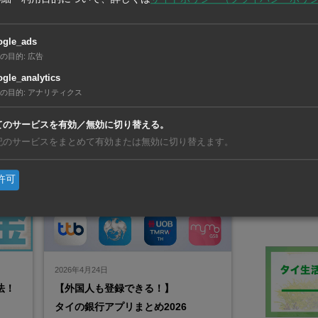
ラビットカードは、日本のSuicaやPasmo
決済で
コク）
と同様にチャージ可能なIC型乗車券です。
…
BTSの利用時には回数券としても使え、ポ
在タイ企業・製造
ogle_ads
イントも貯まる便利なカード。 Rabbit
TAKIGEN
の目的
:
広告
LINE Payと連携すれば、LINE経由での
CO., LTD.
チャージが可能です。
gle_analytics
産業用・工
の目的
:
アナリティクス
お金
交通
日常
造・販売
てのサービスを有効／無効に切り替える。
記のサービスをまとめて有効または無効に切り替えます。
許可
2026年4月24日
法！
【外国人も登録できる！】
タイの銀行アプリまとめ2026