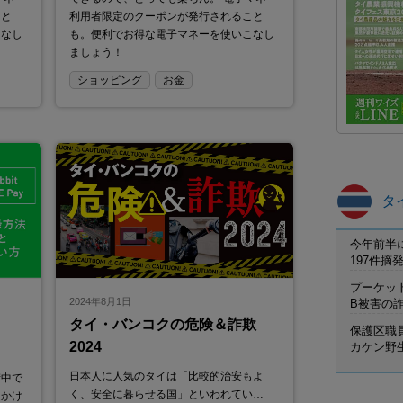
こと
利用者限定のクーポンが発行されること
こなし
も。便利でお得な電子マネーを使いこなし
ましょう！
ショッピング
お金
タ
今年前半
197件
プーケット
2024年8月1日
B被害の
タイ・バンコクの危険＆詐欺
保護区職
2024
カケン野
日本人に人気のタイは「比較的治安もよ
街中で
く、安全に暮らせる国」といわれてい…
見かけ