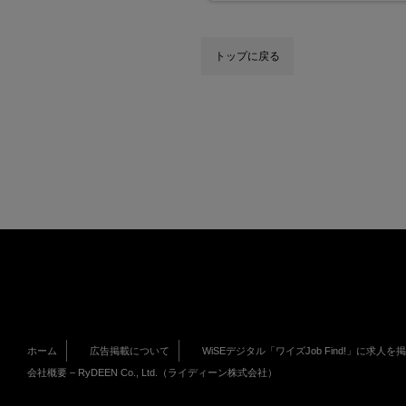
トップに戻る
ホーム
広告掲載について
WiSEデジタル「ワイズJob Find!」に求人を
会社概要 – RyDEEN Co., Ltd.（ライディーン株式会社）