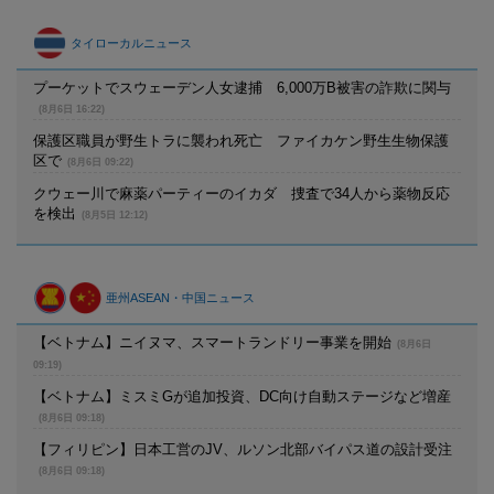
タイローカルニュース
プーケットでスウェーデン人女逮捕 6,000万B被害の詐欺に関与
(8月6日 16:22)
保護区職員が野生トラに襲われ死亡 ファイカケン野生生物保護
区で
(8月6日 09:22)
クウェー川で麻薬パーティーのイカダ 捜査で34人から薬物反応
を検出
(8月5日 12:12)
亜州ASEAN・中国ニュース
【ベトナム】ニイヌマ、スマートランドリー事業を開始
(8月6日
09:19)
【ベトナム】ミスミGが追加投資、DC向け自動ステージなど増産
(8月6日 09:18)
【フィリピン】日本工営のJV、ルソン北部バイパス道の設計受注
(8月6日 09:18)