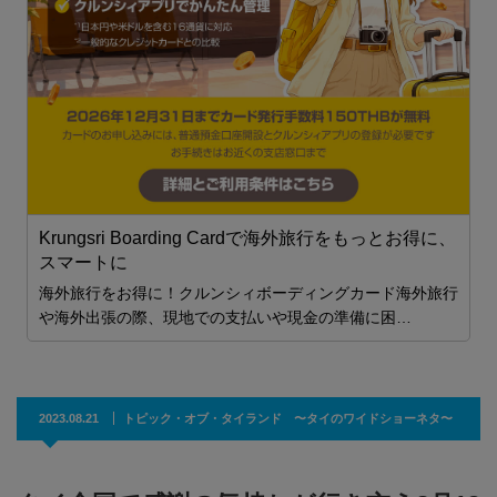
主
Krungsri Boarding Cardで海外旅行をもっとお得に、
スマートに
海外旅行をお得に！クルンシィボーディングカード海外旅行
や海外出張の際、現地での支払いや現金の準備に困…
2023.08.21
トピック・オブ・タイランド 〜タイのワイドショーネタ〜