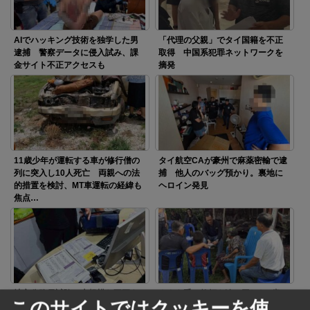
AIでハッキング技術を独学した男
「代理の父親」でタイ国籍を不正
逮捕 警察データに侵入試み、課
取得 中国系犯罪ネットワークを
金サイト不正アクセスも
摘発
11歳少年が運転する車が修行僧の
タイ航空CAが豪州で麻薬密輸で逮
列に突入し10人死亡 両親への法
捕 他人のバッグ預かり。裏地に
的措置を検討、MT車運転の経緯も
ヘロイン発見
焦点…
地方公務員試験で大規模な不正を
ナタを手に教師を追い回した9歳の
このサイトではクッキーを使
摘発 答案修正の裏金、総額45億
児童 学校で起きた事件が問いか