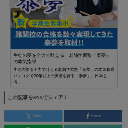
【
新
「
セ
生徒の夢を全力で叶える 老舗学習塾「泰夢」
お
の本気指導
削
生徒の夢を全力で叶える老舗学習塾「泰夢」の本気指導
バンコクで20年以上の実績を誇る「泰夢」。日本と
海…
け
この記事をSNSでシェア！
Tweet
Share