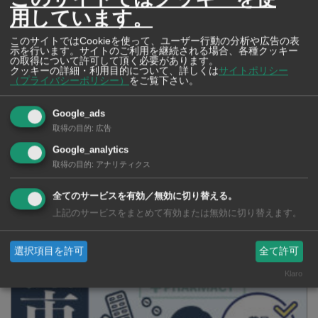
Bに及ぶ
けたもの
用しています。
このサイトではCookieを使って、ユーザー行動の分析や広告の表
示を行います。サイトのご利用を継続される場合、各種クッキー
の取得について許可して頂く必要があります。
クッキーの詳細・利用目的について、詳しくは
サイトポリシー
（プライバシーポリシー）
をご覧下さい。
高齢女性を襲ったひったくり犯に
Google_ads
猛反撃 素手で立ち向かった「三
取得の目的
:
広告
女傑」の勇姿が話題に
Google_analytics
取得の目的
:
アナリティクス
SNSで毎日ニュースを配信中！
全てのサービスを有効／無効に切り替える。
上記のサービスをまとめて有効または無効に切り替えます。
選択項目を許可
全て許可
Klaro