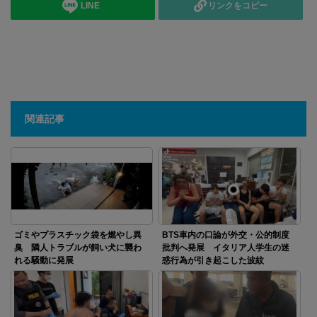
LINE
リンクをコピー
関連記事
ゴミやプラスチック袋を燃やし異
BTS車内の口論が外交・公的制度
臭 隣人トラブルが飼い犬に襲わ
批判へ発展 イタリア人学生の迷
れる騒動に発展
惑行為が引き起こした波紋