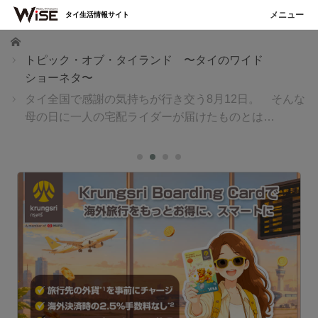
タイ生活情報サイト
ホーム
トピック・オブ・タイランド 〜タイのワイド
ショーネタ〜
タイ全国で感謝の気持ちが行き交う8月12日。 そんな
母の日に一人の宅配ライダーが届けたものとは…
ブ