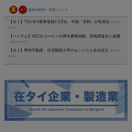
亜州ASEAN・中国ニュース
【タイ】7月のEV新車登録2.1万台、中国「吉利」が初首位
(8月7日
09:21)
【ベトナム】UCCがコーヒーの再生農業始動、現地調達先と提携
(8月7日 09:20)
【タイ】野村不動産、住宅開発大手のセンシリと合弁設立
(8月7日
09:20)