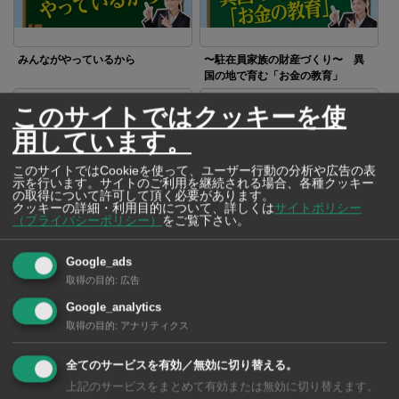
みんながやっているから
〜駐在員家族の財産づくり〜 異
国の地で育む「お金の教育」
このサイトではクッキーを使
用しています。
このサイトではCookieを使って、ユーザー行動の分析や広告の表
示を行います。サイトのご利用を継続される場合、各種クッキー
の取得について許可して頂く必要があります。
安易な利益確定に潜む罠
眠っているかもしれない タイの
クッキーの詳細・利用目的について、詳しくは
サイトポリシー
年金
（プライバシーポリシー）
をご覧下さい。
Google_ads
取得の目的
:
広告
Google_analytics
取得の目的
:
アナリティクス
資産寿命と健康寿命 二つの寿命
の バランスを考える
全てのサービスを有効／無効に切り替える。
上記のサービスをまとめて有効または無効に切り替えます。