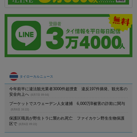
タイローカルニュース
今年前半に違法観光業者3000件超捜査 違反197件摘発、観光客の
安全向上へ
(8月7日 09:04)
プーケットでスウェーデン人女逮捕 6,000万B被害の詐欺に関与
(8月6日 16:22)
保護区職員が野生トラに襲われ死亡 ファイカケン野生生物保護
区で
(8月6日 09:22)