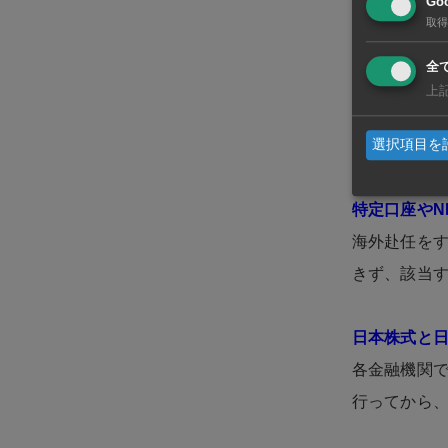
Goo
楽天証券、野
取得
は、「非課税
全
口座を継続
上
ることで、帰
選択項目を
けが可能と
特定口座やN
海外赴任をす
きず、該当
日本株式と
各金融機関
行ってから