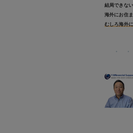
結局できな
海外にお住
むしろ海外