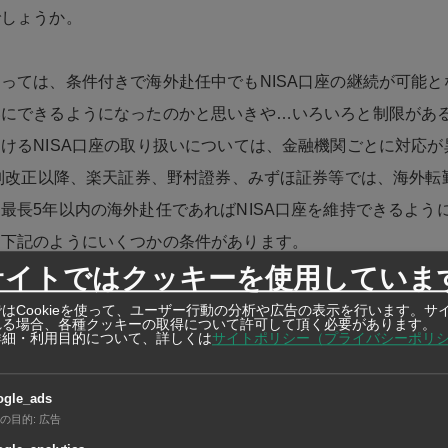
でしょうか。
っては、条件付きで海外赴任中でもNISA口座の継続が可能と
いにできるようになったのかと思いきや…いろいろと制限があ
けるNISA口座の取り扱いについては、金融機関ごとに対応が
税制改正以降、楽天証券、野村證券、みずほ証券等では、海外転
最長5年以内の海外赴任であればNISA口座を維持できるよう
、下記のようにいくつかの条件があります。
サイトではクッキーを使用していま
にNISA商品へ投資できない
はCookieを使って、ユーザー行動の分析や広告の表示を行います。サ
れる場合、各種クッキーの取得について許可して頂く必要があります。
NISA口座の維持は可能ですが、新たにNISA商品を買付ける
詳細・利用目的について、詳しくは
サイトポリシー（プライバシーポリ
ogle_ads
の目的
:
広告
時に書類の提出が必要