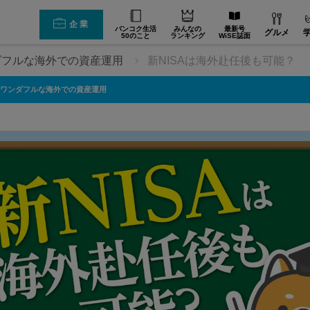
企業
バンコク生活
みんなの
最新号
グルメ
50のこと
ランキング
WiSE誌面
ダフルな海外での資産運用
新NISAは海外赴任後も可能？
ワンダフルな海外での資産運用