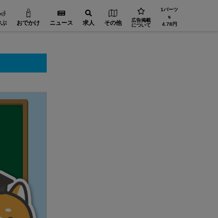
1バーツ
⇅
広告掲載
学ぶ
おでかけ
ニュース
求人
その他
4.78円
について