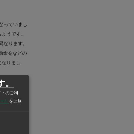
なっていまし
るようです。
異なります。
勤命令などの
になりまし
す。
イトのご利
ことはできま
シー）
をご覧