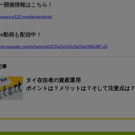
ー開催情報はこちら！
nsurance110.media/seminar/
ube動画も配信中！
www.youtube.com/channel/UCSyZzj1jGzDdYahX84J8FcQ
記事
タイ在住者の資産運用
ポイントは？メリットは？そして注意点は