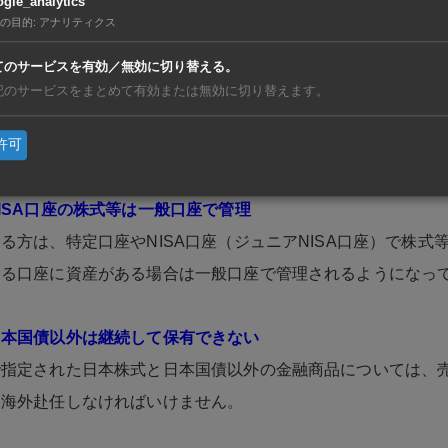
gle_analytics
村證券、みずほ証券等では、海外赴任をする人がNISA口座を
の目的
:
アナリティクス
口座出国届出書」「非課税口座継続適用届出書」を提出すること
てのサービスを有効／無効に切り替える。
して保有できるようになりました。また帰国時には「帰国届出
記のサービスをまとめて有効または無効に切り替えます。
国してからも再びNISA口座を利用できるようになり、その後
許可
なります。
ISA口座の株式等は一般口座で管理
る方は、特定口座やNISA口座（ジュニアNISA口座）で株式
する口座に資産がある場合は一般口座で管理されるようになっ
日本国債以外は継続して保有できない
で指定された日本株式と日本国債以外の金融商品については、
、海外赴任しなければいけません。