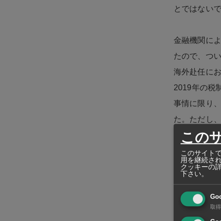
とではない
金融機関によ
たので、つ
海外赴任にお
2019年の
事情に限り、
た。ただし
この
海外から新た
このサイトで
用を継続さ
海外赴任中、
クッキーの
下さい。
せん。
Go
取得
出国・帰国