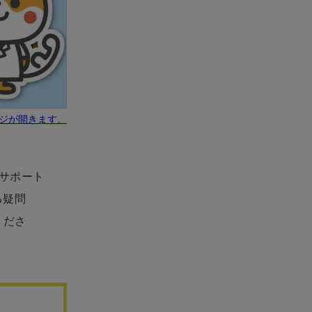
ジが開きます。
心サポート
る疑問
くださ