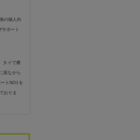
険の個人向
びサポート
） タイで農
イに居ながら
ートNO1を
でおりま