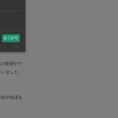
継続するに
で、NISA
書」を提出す
新たな買い付
全て許可
Klaro
等の管理がで
ていました。
売却や決済を