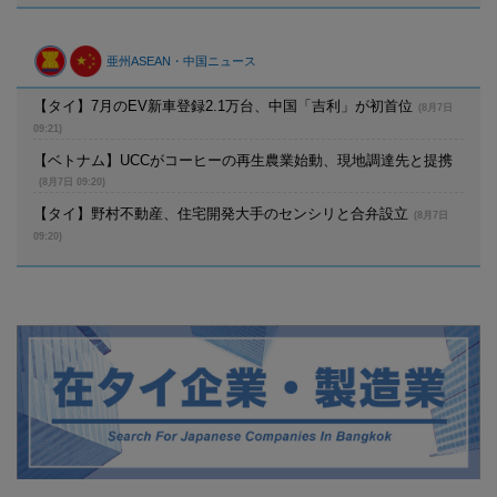
亜州ASEAN・中国ニュース
【タイ】7月のEV新車登録2.1万台、中国「吉利」が初首位
(8月7日
09:21)
【ベトナム】UCCがコーヒーの再生農業始動、現地調達先と提携
(8月7日 09:20)
【タイ】野村不動産、住宅開発大手のセンシリと合弁設立
(8月7日
09:20)