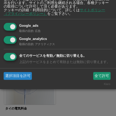
示を行います。サイトのご利用を継続される場合、各種クッキー
の取得について許可して頂く必要があります。
クッキーの詳細・利用目的について、詳しくは
サイトポリシー
（プライバシーポリシー）
をご覧下さい。
Google_ads
タイの古典舞踏劇「コーン」
タイの発展と生活を支える チャ
取得の目的
:
広告
オプラヤー川
Google_analytics
取得の目的
:
アナリティクス
全てのサービスを有効／無効に切り替える。
上記のサービスをまとめて有効または無効に切り替えます。
カセサート大学の大学祭 「カセ
タイの固有犬種「バンゲーオ」
フェア」って？
選択項目を許可
全て許可
Klaro
タイの電気料金