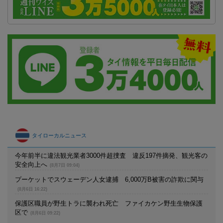
タイローカルニュース
今年前半に違法観光業者3000件超捜査 違反197件摘発、観光客の
安全向上へ
(8月7日 09:04)
プーケットでスウェーデン人女逮捕 6,000万B被害の詐欺に関与
(8月6日 16:22)
保護区職員が野生トラに襲われ死亡 ファイカケン野生生物保護
区で
(8月6日 09:22)