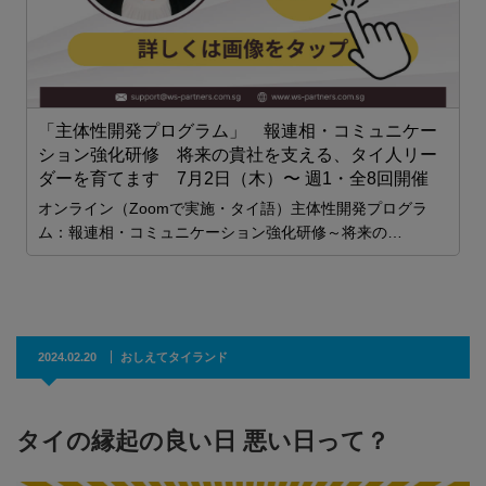
2
催
「主体性開発プログラム」 報連相・コミュニケー
ション強化研修 将来の貴社を支える、タイ人リー
ダーを育てます 7月2日（木）〜 週1・全8回開催
オンライン（Zoomで実施・タイ語）主体性開発プログラ
ム：報連相・コミュニケーション強化研修～将来の…
2024.02.20
おしえてタイランド
タイの縁起の良い日 悪い日って？