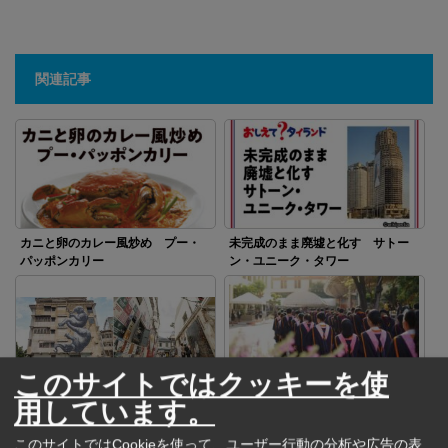
関連記事
カニと卵のカレー風炒め プー・
未完成のまま廃墟と化す サトー
パッポンカリー
ン・ユニーク・タワー
このサイトではクッキーを使
バンコクの最旬スポット ソン
タイの大学の卒業式
用しています。
ワート通り
このサイトではCookieを使って、ユーザー行動の分析や広告の表