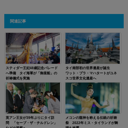
関連記事
スティダー王妃48歳記念パレード
タイ南部初の世界遺産が誕生
へ準備 タイ海軍が「御座船」の
ワット・プラ・マハタートがユネ
祈祷儀式を実施
スコ世界文化遺産へ
英アン王女が39年ぶりにタイ訪
メコンの龍神を称える伝統の祈祷
問 「セーブ・ザ・チルドレン」
祭 2022年ミス・タイランドが舞
などの視察へ
踊を披露