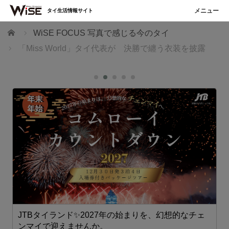
タイ生活情報サイト
ホーム
WiSE FOCUS 写真で感じる今のタイ
「Miss World」タイ代表が 決勝で纏う衣装を披露
JTBタイランド✨2027年の始まりを、幻想的なチェ
プ
ンマイで迎えませんか。