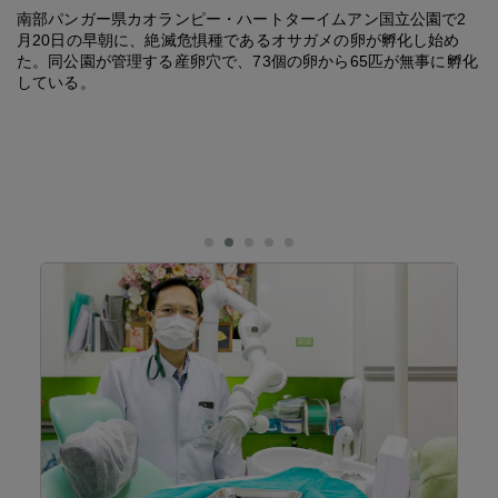
南部パンガー県カオランピー・ハートターイムアン国立公園で2
月20日の早朝に、絶滅危惧種であるオサガメの卵が孵化し始め
た。同公園が管理する産卵穴で、73個の卵から65匹が無事に孵化
している。
リ