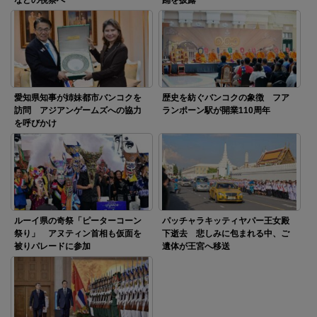
愛知県知事が姉妹都市バンコクを
歴史を紡ぐバンコクの象徴 フア
訪問 アジアンゲームズへの協力
ランポーン駅が開業110周年
を呼びかけ
ルーイ県の奇祭「ピーターコーン
パッチャラキッティヤパー王女殿
祭り」 アヌティン首相も仮面を
下逝去 悲しみに包まれる中、ご
被りパレードに参加
遺体が王宮へ移送