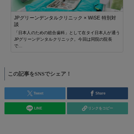
す
カ
JPグリーンデンタルクリニック × WiSE 特別対
2
談
イ
「日本人のための総合歯科」として在タイ日本人が通う
JPグリーンデンタルクリニック。今回は同院の院長
セミ
で…
施工
この記事をSNSでシェア！
Tweet
Share
LINE
リンクをコピー