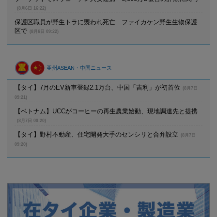
(8月6日 16:22)
保護区職員が野生トラに襲われ死亡 ファイカケン野生生物保護
区で
(8月6日 09:22)
亜州ASEAN・中国ニュース
【タイ】7月のEV新車登録2.1万台、中国「吉利」が初首位
(8月7日
09:21)
【ベトナム】UCCがコーヒーの再生農業始動、現地調達先と提携
(8月7日 09:20)
【タイ】野村不動産、住宅開発大手のセンシリと合弁設立
(8月7日
09:20)