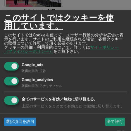
アヌティン首相がベトナム訪問
このサイトではクッキーを使
経済や安全保障の協力関係を強化
用しています。
このサイトではCookieを使って、ユーザー行動の分析や広告の表
SNSで毎日ニュースを配信中！
示を行います。サイトのご利用を継続される場合、各種クッキー
の取得について許可して頂く必要があります。
クッキーの詳細・利用目的について、詳しくは
サイトポリシー
（プライバシーポリシー）
をご覧下さい。
Google_ads
取得の目的
:
広告
Google_analytics
取得の目的
:
アナリティクス
全てのサービスを有効／無効に切り替える。
上記のサービスをまとめて有効または無効に切り替えます。
選択項目を許可
全て許可