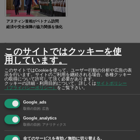
アヌティン首相がベトナム訪問
経済や安全保障の協力関係を強化
SNSで毎日ニュースを配信中！
このサイトではクッキーを使
用しています。
このサイトではCookieを使って、ユーザー行動の分析や広告の表
示を行います。サイトのご利用を継続される場合、各種クッキー
の取得について許可して頂く必要があります。
クッキーの詳細・利用目的について、詳しくは
サイトポリシー
（プライバシーポリシー）
をご覧下さい。
Google_ads
取得の目的
:
広告
Google_analytics
取得の目的
:
アナリティクス
全てのサービスを有効／無効に切り替える。