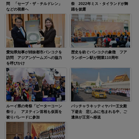
問 「セーブ・ザ・チルドレン」
祭 2022年ミス・タイランドが舞
などの視察へ
踊を披露
愛知県知事が姉妹都市バンコクを
歴史を紡ぐバンコクの象徴 フア
訪問 アジアンゲームズへの協力
ランポーン駅が開業110周年
を呼びかけ
ルーイ県の奇祭「ピーターコーン
パッチャラキッティヤパー王女殿
祭り」 アヌティン首相も仮面を
下逝去 悲しみに包まれる中、ご
被りパレードに参加
遺体が王宮へ移送