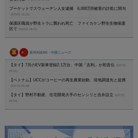
プーケットでスウェーデン人女逮捕 6,000万B被害の詐欺に関与
(8月6日 16:22)
保護区職員が野生トラに襲われ死亡 ファイカケン野生生物保護
区で
(8月6日 09:22)
亜州ASEAN・中国ニュース
【タイ】7月のEV新車登録2.1万台、中国「吉利」が初首位
(8月7日
09:21)
【ベトナム】UCCがコーヒーの再生農業始動、現地調達先と提携
(8月7日 09:20)
【タイ】野村不動産、住宅開発大手のセンシリと合弁設立
(8月7日
09:20)