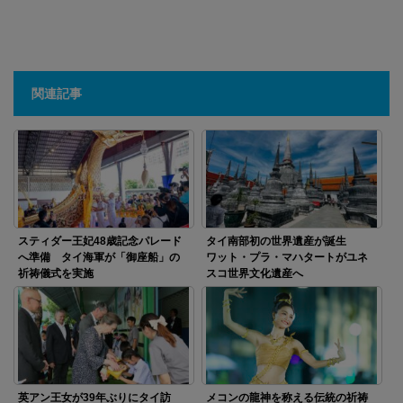
関連記事
スティダー王妃48歳記念パレード
タイ南部初の世界遺産が誕生
へ準備 タイ海軍が「御座船」の
ワット・プラ・マハタートがユネ
祈祷儀式を実施
スコ世界文化遺産へ
英アン王女が39年ぶりにタイ訪
メコンの龍神を称える伝統の祈祷