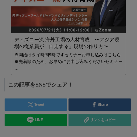
ディズニー流 海外工場の人材育成 〜アジア現
場の従業員が「自走する」現場の作り方〜
【
※開始はタイ時間9時ですセミナーお申し込みはこちら
児
※先着順のため、お早めにお申し込みくださいセミナー
ラ
…
サ
リニッ
この記事をSNSでシェア！
・
流業
Tweet
Share
LINE
リンクをコピー