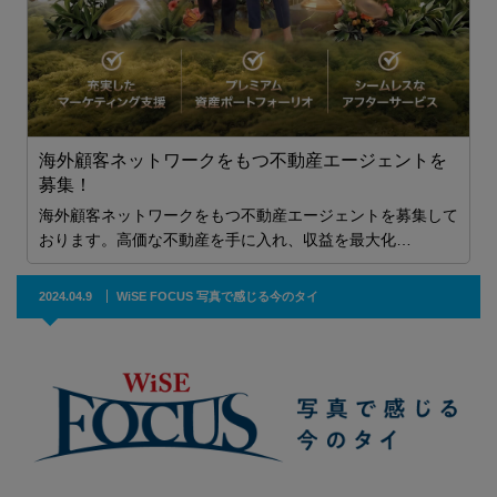
海外顧客ネットワークをもつ不動産エージェントを
募集！
海外顧客ネットワークをもつ不動産エージェントを募集して
おります。高価な不動産を手に入れ、収益を最大化…
化
2024.04.9
WiSE FOCUS 写真で感じる今のタイ