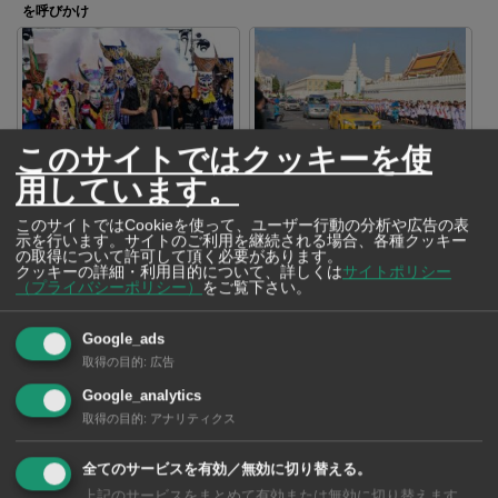
を呼びかけ
このサイトではクッキーを使
ルーイ県の奇祭「ピーターコーン
パッチャラキッティヤパー王女殿
祭り」 アヌティン首相も仮面を
下逝去 悲しみに包まれる中、ご
用しています。
被りパレードに参加
遺体が王宮へ移送
このサイトではCookieを使って、ユーザー行動の分析や広告の表
示を行います。サイトのご利用を継続される場合、各種クッキー
の取得について許可して頂く必要があります。
クッキーの詳細・利用目的について、詳しくは
サイトポリシー
（プライバシーポリシー）
をご覧下さい。
Google_ads
アヌティン首相がベトナム訪問
取得の目的
:
広告
経済や安全保障の協力関係を強化
Google_analytics
取得の目的
:
アナリティクス
SNSで毎日ニュースを配信中！
全てのサービスを有効／無効に切り替える。
上記のサービスをまとめて有効または無効に切り替えます。