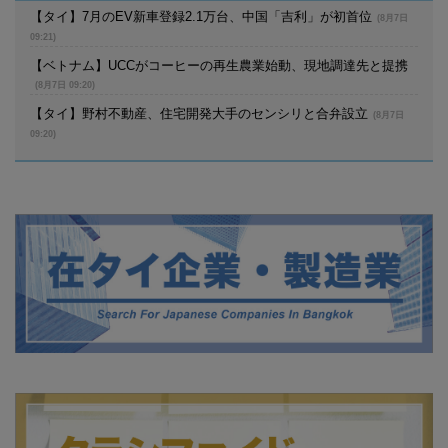
【タイ】7月のEV新車登録2.1万台、中国「吉利」が初首位
(8月7日
09:21)
【ベトナム】UCCがコーヒーの再生農業始動、現地調達先と提携
(8月7日 09:20)
【タイ】野村不動産、住宅開発大手のセンシリと合弁設立
(8月7日
09:20)