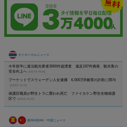
タイローカルニュース
今年前半に違法観光業者3000件超捜査 違反197件摘発、観光客の
安全向上へ
(8月7日 09:04)
プーケットでスウェーデン人女逮捕 6,000万B被害の詐欺に関与
(8月6日 16:22)
保護区職員が野生トラに襲われ死亡 ファイカケン野生生物保護
区で
(8月6日 09:22)
亜州ASEAN・中国ニュース