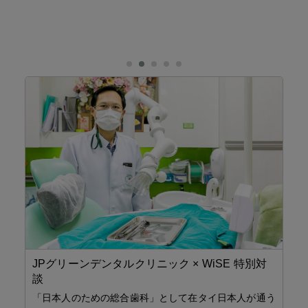
【
カ
110Financial
転
帰国後、後悔しないために
対
「
タイにいるうちにできることってなんだろう？
—
海外居住ステータスを活かした資産運用とは？
転
通う