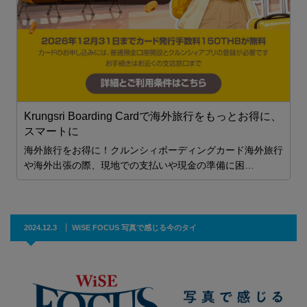
St. Andrews International School Sukhumvit 107
「
将来的なリーダーを目指せるような
創造力あふれる人間を育てていきたい
に、
行
2024.12.3
WiSE FOCUS 写真で感じる今のタイ