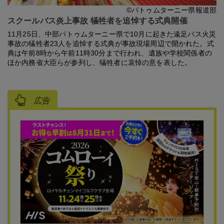
©パトゥムターニー県報道部
スクールバス炎上事故 犠牲者を追悼する式典開催
11月25日、中部パトゥムターニー県で10月に起きた遠足バス火災
事故の犠牲者23人を追悼する式典が事故現場周辺で開かれた。式
典は午前8時から午前11時30分まで行われ、遺族や学校関係者の
ほか内務省大臣らが参列し、犠牲者に哀悼の意を表した。
広告