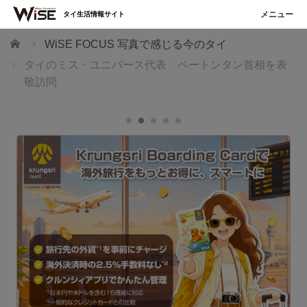
タイ生活情報サイト
ホーム
WiSE FOCUS 写真で感じる今のタイ
タイのミス・ユニバース代表 ペートンタン首相を表
敬訪問
こ