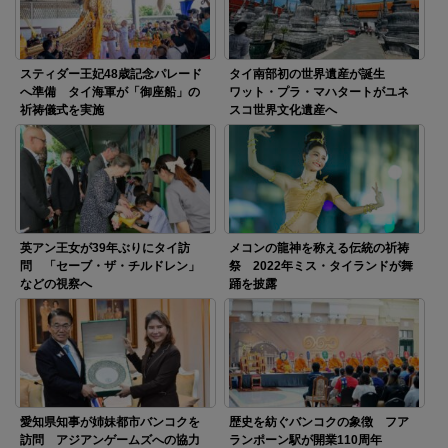
スティダー王妃48歳記念パレード
タイ南部初の世界遺産が誕生
へ準備 タイ海軍が「御座船」の
ワット・プラ・マハタートがユネ
祈祷儀式を実施
スコ世界文化遺産へ
英アン王女が39年ぶりにタイ訪
メコンの龍神を称える伝統の祈祷
問 「セーブ・ザ・チルドレン」
祭 2022年ミス・タイランドが舞
などの視察へ
踊を披露
愛知県知事が姉妹都市バンコクを
歴史を紡ぐバンコクの象徴 フア
訪問 アジアンゲームズへの協力
ランポーン駅が開業110周年