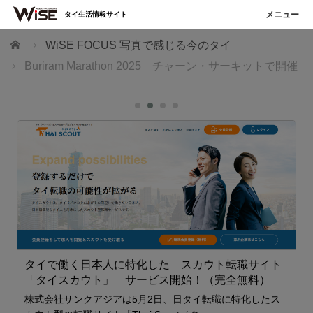
タイ生活情報サイト
ホーム
WiSE FOCUS 写真で感じる今のタイ
Buriram Marathon 2025 チャーン・サーキットで開催
タイで働く日本人に特化した スカウト転職サイト
「タイスカウト」 サービス開始！（完全無料）
ェ
株式会社サンクアジアは5月2日、日タイ転職に特化したス