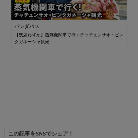
J
パンダバス
チ
【残席わずか】蒸気機関車で行くチャチュンサオ・ピン
無
クガネーシャ観光
「コ
ド
ア
入
ニ
き 
タ
週
ログ
の…
この記事をSNSでシェア！