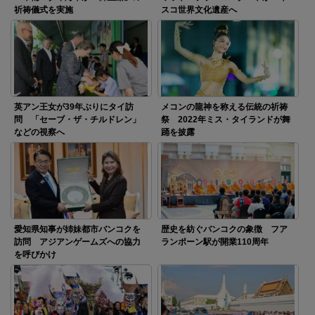
祈祷儀式を実施
スコ世界文化遺産へ
英アン王女が39年ぶりにタイ訪
メコンの龍神を称える伝統の祈祷
問 「セーブ・ザ・チルドレン」
祭 2022年ミス・タイランドが舞
などの視察へ
踊を披露
愛知県知事が姉妹都市バンコクを
歴史を紡ぐバンコクの象徴 フア
訪問 アジアンゲームズへの協力
ランポーン駅が開業110周年
を呼びかけ