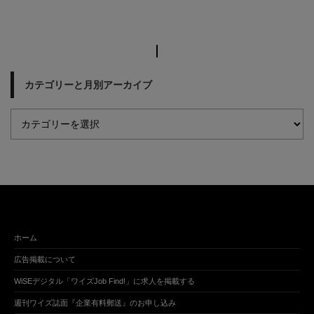
カテゴリーと月別アーカイブ
ホーム
広告掲載について
WiSEデジタル「ワイズJob Find!」に求人を掲載する
週刊ワイズ誌面『企業有料郵送』のお申し込み