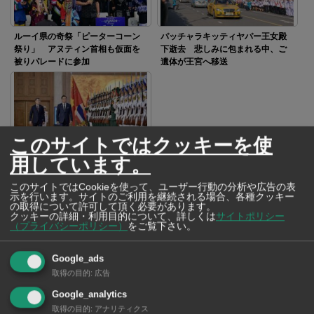
ルーイ県の奇祭「ピーターコーン
パッチャラキッティヤパー王女殿
祭り」 アヌティン首相も仮面を
下逝去 悲しみに包まれる中、ご
被りパレードに参加
遺体が王宮へ移送
このサイトではクッキーを使
アヌティン首相がベトナム訪問
用しています。
経済や安全保障の協力関係を強化
このサイトではCookieを使って、ユーザー行動の分析や広告の表
示を行います。サイトのご利用を継続される場合、各種クッキー
の取得について許可して頂く必要があります。
クッキーの詳細・利用目的について、詳しくは
サイトポリシー
SNSで毎日ニュースを配信中！
（プライバシーポリシー）
をご覧下さい。
Google_ads
取得の目的
:
広告
Google_analytics
取得の目的
:
アナリティクス