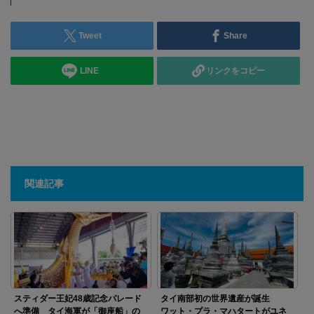
Tweet
Share
LINE
リンクをコピー
関連記事
スティダー王妃48歳記念パレード
タイ南部初の世界遺産が誕生
へ準備 タイ海軍が「御座船」の
ワット・プラ・マハタートがユネ