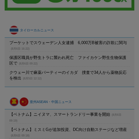
タイローカルニュース
プーケットでスウェーデン人女逮捕 6,000万B被害の詐欺に関与
(8月6日 16:22)
保護区職員が野生トラに襲われ死亡 ファイカケン野生生物保護
区で
(8月6日 09:22)
クウェー川で麻薬パーティーのイカダ 捜査で34人から薬物反応
を検出
(8月5日 12:12)
亜州ASEAN・中国ニュース
【ベトナム】ニイヌマ、スマートランドリー事業を開始
(8月6日
09:19)
【ベトナム】ミスミGが追加投資、DC向け自動ステージなど増産
(8月6日 09:18)