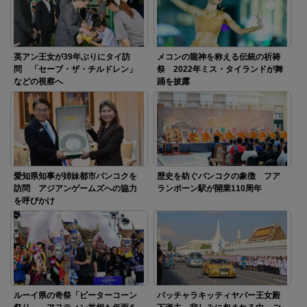
英アン王女が39年ぶりにタイ訪
メコンの龍神を称える伝統の祈祷
問 「セーブ・ザ・チルドレン」
祭 2022年ミス・タイランドが舞
などの視察へ
踊を披露
愛知県知事が姉妹都市バンコクを
歴史を紡ぐバンコクの象徴 フア
訪問 アジアンゲームズへの協力
ランポーン駅が開業110周年
を呼びかけ
ルーイ県の奇祭「ピーターコーン
パッチャラキッティヤパー王女殿