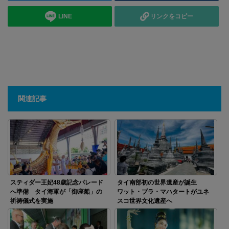
LINE
リンクをコピー
関連記事
スティダー王妃48歳記念パレード
タイ南部初の世界遺産が誕生
へ準備 タイ海軍が「御座船」の
ワット・プラ・マハタートがユネ
祈祷儀式を実施
スコ世界文化遺産へ