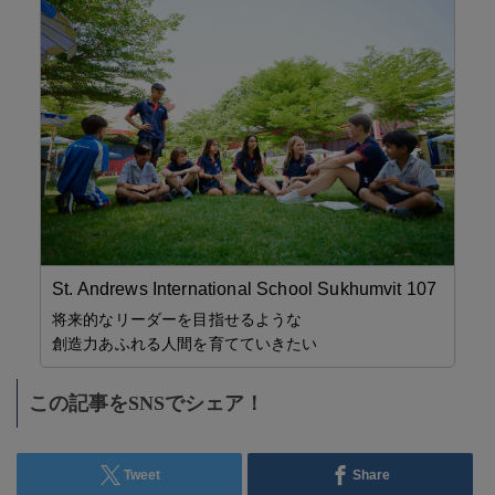
イス
、
ご
格
St. Andrews International School Sukhumvit 107
い」
ビ
ト
将来的なリーダーを目指せるような
Q
創造力あふれる人間を育てていきたい
必
…
この記事をSNSでシェア！
Tweet
Share