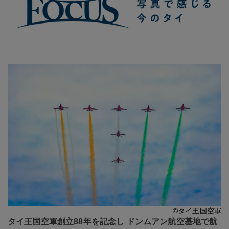
©タイ王国空軍
タイ王国空軍創立88年を記念し ドンムアン航空基地で航