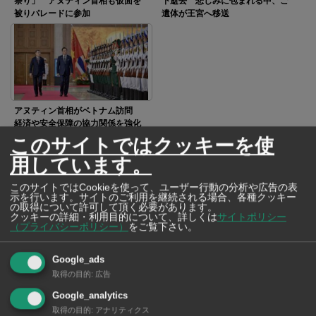
祭り」 アヌティン首相も仮面を
下逝去 悲しみに包まれる中、ご
被りパレードに参加
遺体が王宮へ移送
アヌティン首相がベトナム訪問
経済や安全保障の協力関係を強化
このサイトではクッキーを使
用しています。
SNSで毎日ニュースを配信中！
このサイトではCookieを使って、ユーザー行動の分析や広告の表
示を行います。サイトのご利用を継続される場合、各種クッキー
の取得について許可して頂く必要があります。
クッキーの詳細・利用目的について、詳しくは
サイトポリシー
（プライバシーポリシー）
をご覧下さい。
Google_ads
取得の目的
:
広告
Google_analytics
取得の目的
:
アナリティクス