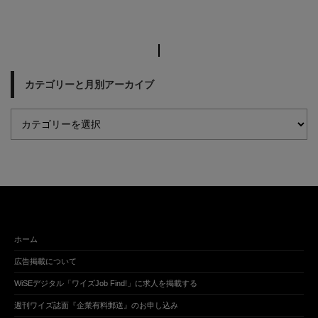
カテゴリーと月別アーカイブ
ホーム
広告掲載について
WiSEデジタル「ワイズJob Find!」に求人を掲載する
週刊ワイズ誌面『企業有料郵送』のお申し込み