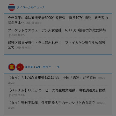
タイローカルニュース
今年前半に違法観光業者3000件超捜査 違反197件摘発、観光客の
安全向上へ
(8月7日 09:04)
プーケットでスウェーデン人女逮捕 6,000万B被害の詐欺に関与
(8月6日 16:22)
保護区職員が野生トラに襲われ死亡 ファイカケン野生生物保護
区で
(8月6日 09:22)
亜州ASEAN・中国ニュース
【タイ】7月のEV新車登録2.1万台、中国「吉利」が初首位
(8月7日
09:21)
【ベトナム】UCCがコーヒーの再生農業始動、現地調達先と提携
(8月7日 09:20)
【タイ】野村不動産、住宅開発大手のセンシリと合弁設立
(8月7日
09:20)