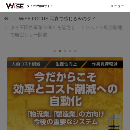
タイ生活情報サイト
ホーム
WiSE FOCUS 写真で感じる今のタイ
タイ王国空軍創立88年を記念し ドンムアン航空基地
で航空ショー開催