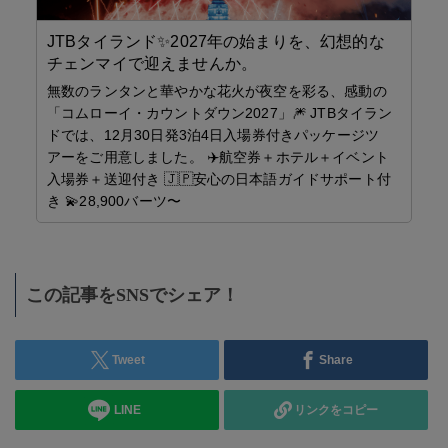
JTBタイランド✨2027年の始まりを、幻想的な
チェンマイで迎えませんか。
無数のランタンと華やかな花火が夜空を彩る、感動の
「コムローイ・カウントダウン2027」🎆 JTBタイラン
ドでは、12月30日発3泊4日入場券付きパッケージツ
アーをご用意しました。 ✈️航空券＋ホテル＋イベント
入場券＋送迎付き 🇯🇵安心の日本語ガイドサポート付
き 💫28,900バーツ〜
を
Kr
優
に
海
消
旅
この記事をSNSでシェア！
ー
困
Tweet
Share
LINE
リンクをコピー