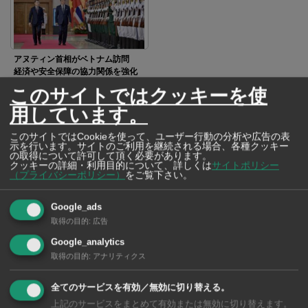
アヌティン首相がベトナム訪問
経済や安全保障の協力関係を強化
このサイトではクッキーを使
用しています。
SNSで毎日ニュースを配信中！
このサイトではCookieを使って、ユーザー行動の分析や広告の表
示を行います。サイトのご利用を継続される場合、各種クッキー
の取得について許可して頂く必要があります。
クッキーの詳細・利用目的について、詳しくは
サイトポリシー
（プライバシーポリシー）
をご覧下さい。
Google_ads
取得の目的
:
広告
Google_analytics
取得の目的
:
アナリティクス
全てのサービスを有効／無効に切り替える。
上記のサービスをまとめて有効または無効に切り替えます。