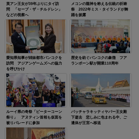
英アン王女が39年ぶりにタイ訪
メコンの龍神を称える伝統の祈祷
問 「セーブ・ザ・チルドレン」
祭 2022年ミス・タイランドが舞
などの視察へ
踊を披露
愛知県知事が姉妹都市バンコクを
歴史を紡ぐバンコクの象徴 フア
訪問 アジアンゲームズへの協力
ランポーン駅が開業110周年
を呼びかけ
ルーイ県の奇祭「ピーターコーン
パッチャラキッティヤパー王女殿
祭り」 アヌティン首相も仮面を
下逝去 悲しみに包まれる中、ご
被りパレードに参加
遺体が王宮へ移送