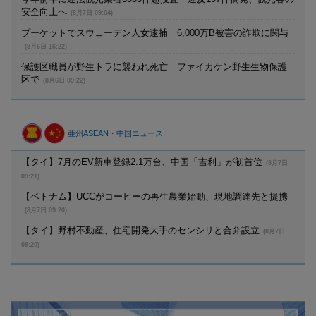
安全向上へ
(8月7日 09:04)
プーケットでスウェーデン人女逮捕 6,000万B被害の詐欺に関与
(8月6日 16:22)
保護区職員が野生トラに襲われ死亡 ファイカケン野生生物保護
区で
(8月6日 09:22)
亜州ASEAN・中国ニュース
【タイ】7月のEV新車登録2.1万台、中国「吉利」が初首位
(8月7日
09:21)
【ベトナム】UCCがコーヒーの再生農業始動、現地調達先と提携
(8月7日 09:20)
【タイ】野村不動産、住宅開発大手のセンシリと合弁設立
(8月7日
09:20)