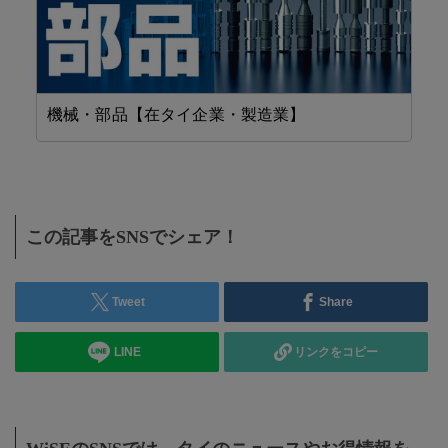
機械・部品【在タイ企業・製造業】
精
この記事をSNSでシェア！
Tweet
Share
LINE
リンクをコピー