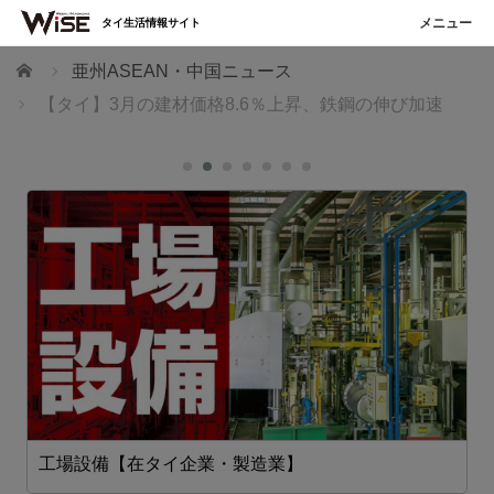
タイ生活情報サイト
ホーム
亜州ASEAN・中国ニュース
【タイ】3月の建材価格8.6％上昇、鉄鋼の伸び加速
工場設備【在タイ企業・製造業】