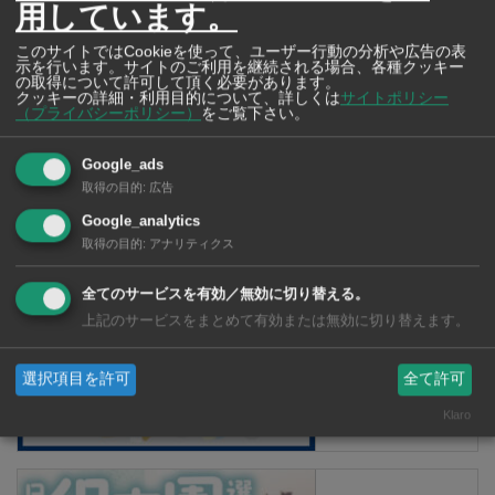
用しています。
このサイトではCookieを使って、ユーザー行動の分析や広告の表
示を行います。サイトのご利用を継続される場合、各種クッキー
の取得について許可して頂く必要があります。
クッキーの詳細・利用目的について、詳しくは
サイトポリシー
（プライバシーポリシー）
をご覧下さい。
Google_ads
取得の目的
:
広告
【タイ・バンコク】 マルシェトンロー内の「TOPS」で買える薬
Google_analytics
2026年版
取得の目的
:
アナリティクス
全てのサービスを有効／無効に切り替える。
上記のサービスをまとめて有効または無効に切り替えます。
【タイ・バンコ
ク】 コンビニ（セ
ブンイレブン）で買
選択項目を許可
全て許可
える薬 2026年版
Klaro