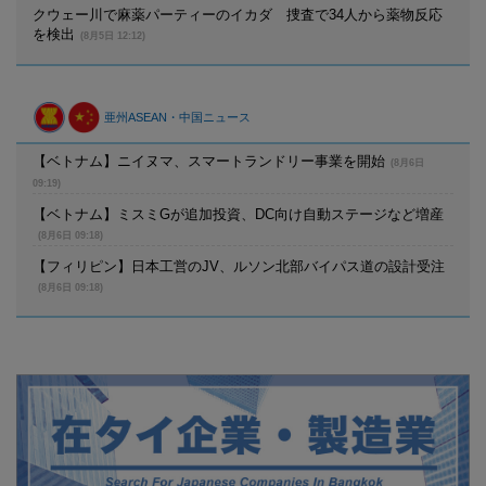
クウェー川で麻薬パーティーのイカダ 捜査で34人から薬物反応
を検出
(8月5日 12:12)
亜州ASEAN・中国ニュース
【ベトナム】ニイヌマ、スマートランドリー事業を開始
(8月6日
09:19)
【ベトナム】ミスミGが追加投資、DC向け自動ステージなど増産
(8月6日 09:18)
【フィリピン】日本工営のJV、ルソン北部バイパス道の設計受注
(8月6日 09:18)