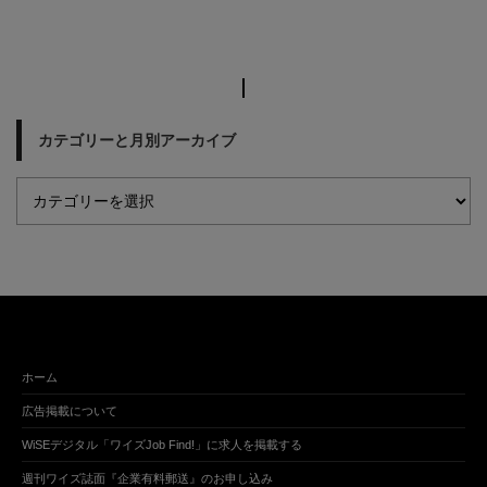
カテゴリーと月別アーカイブ
ホーム
広告掲載について
WiSEデジタル「ワイズJob Find!」に求人を掲載する
週刊ワイズ誌面『企業有料郵送』のお申し込み