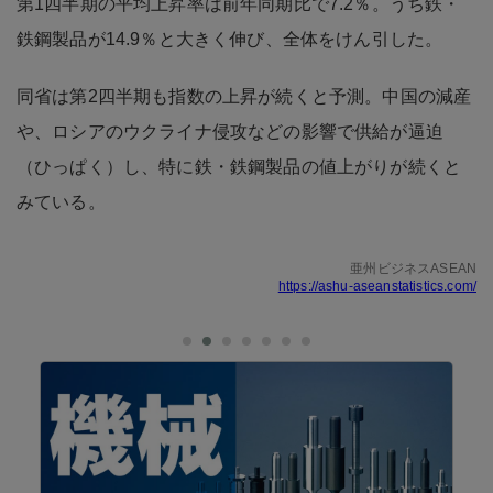
第1四半期の平均上昇率は前年同期比で7.2％。うち鉄・
鉄鋼製品が14.9％と大きく伸び、全体をけん引した。
同省は第2四半期も指数の上昇が続くと予測。中国の減産
や、ロシアのウクライナ侵攻などの影響で供給が逼迫
（ひっぱく）し、特に鉄・鉄鋼製品の値上がりが続くと
みている。
亜州ビジネスASEAN
https://ashu-aseanstatistics.com/