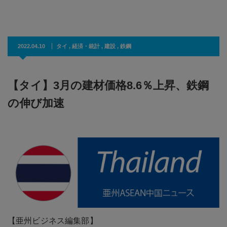
2022.04.10
タイ
,
経済・統計
,
建設
,
鉄鋼
【タイ】3月の建材価格8.6％上昇、鉄鋼
の伸び加速
【亜州ビジネス編集部】