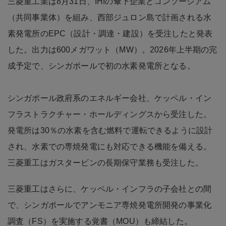
三菱重工業は8月31日、IHIの傘下企業とコンソーシアム
（共同事業体）を組み、西部ジュロン島で計画される水
素発電所のEPC（設計・調達・建設）を受注したと発表
した。出力は600メガワット（MW）。2026年上半期の完
成予定で、シンガポールで初の水素発電所となる。
シンガポール政府系のエネルギー会社、ケッペル・イン
フラストラクチャー・ホールディングスから受注した。
発電所は30％の水素を含む燃料で運転できるように設計
され、水素での専焼発電にも対応できる機能を備える。
三菱重工はガスタービンの長期保守業務も受注した。
三菱重工はさらに、ケッペル・インフラの子会社との間
で、シンガポールでアンモニア専焼発電所開発の事業化
調査（FS）を実施する覚書（MOU）も締結した。