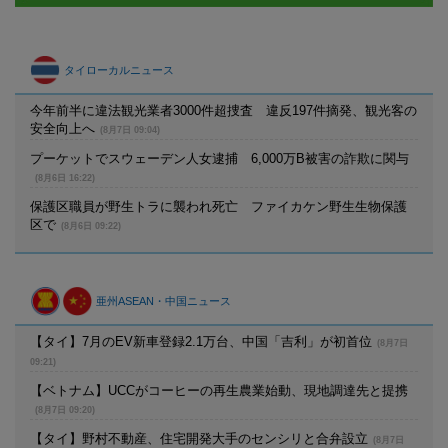
タイローカルニュース
今年前半に違法観光業者3000件超捜査 違反197件摘発、観光客の
安全向上へ
(8月7日 09:04)
プーケットでスウェーデン人女逮捕 6,000万B被害の詐欺に関与
(8月6日 16:22)
保護区職員が野生トラに襲われ死亡 ファイカケン野生生物保護
区で
(8月6日 09:22)
亜州ASEAN・中国ニュース
【タイ】7月のEV新車登録2.1万台、中国「吉利」が初首位
(8月7日
09:21)
【ベトナム】UCCがコーヒーの再生農業始動、現地調達先と提携
(8月7日 09:20)
【タイ】野村不動産、住宅開発大手のセンシリと合弁設立
(8月7日