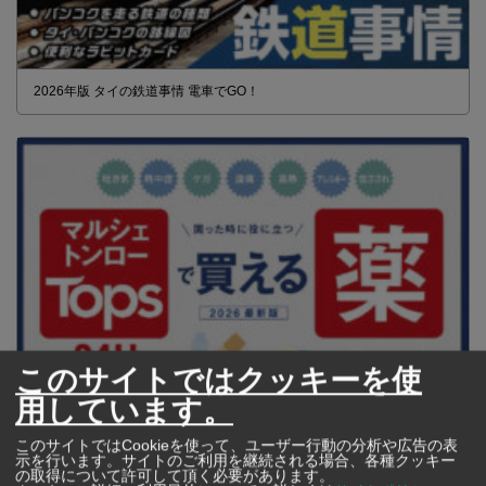
2026年版 タイの鉄道事情 電車でGO！
このサイトではクッキーを使
用しています。
【タイ・バンコク】 マルシェトンロー内の「TOPS」で買える薬
2026年版
このサイトではCookieを使って、ユーザー行動の分析や広告の表
示を行います。サイトのご利用を継続される場合、各種クッキー
の取得について許可して頂く必要があります。