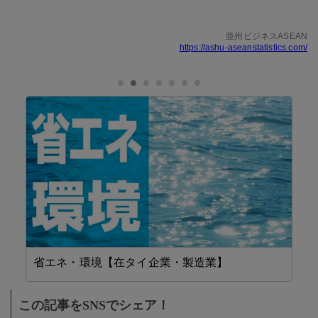
亜州ビジネスASEAN
https://ashu-aseanstatistics.com/
省エネ・環境【在タイ企業・製造業】
F
この記事をSNSでシェア！