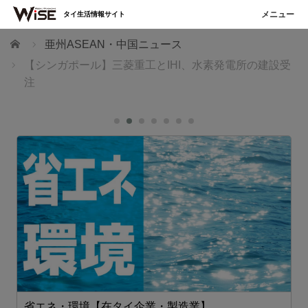
タイ生活情報サイト
ホーム
亜州ASEAN・中国ニュース
【シンガポール】三菱重工とIHI、水素発電所の建設受
注
省エネ・環境【在タイ企業・製造業】