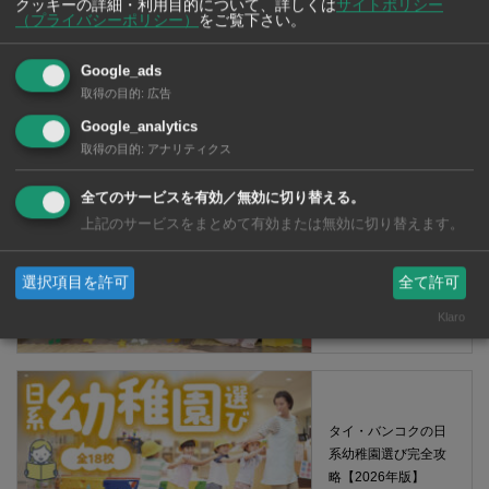
クッキーの詳細・利用目的について、詳しくは
サイトポリシー
（プライバシーポリシー）
をご覧下さい。
【タイ・バンコ
Google_ads
ク】 コンビニ（セ
取得の目的
:
広告
ブンイレブン）で買
える薬 2026年版
Google_analytics
取得の目的
:
アナリティクス
全てのサービスを有効／無効に切り替える。
上記のサービスをまとめて有効または無効に切り替えます。
タイ・バンコクの保
育園選び完全攻略
選択項目を許可
全て許可
【2026年版】
Klaro
タイ・バンコクの日
系幼稚園選び完全攻
略【2026年版】