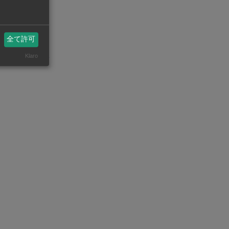
ている。ヤン
う。
全て許可
州ビジネスASEAN
Klaro
eanstatistics.com/
機械・部品【在タイ企業・製造業】
工場設