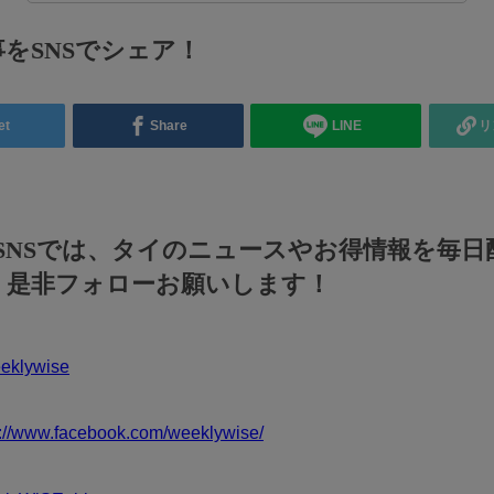
をSNSでシェア！
et
Share
LINE
リ
のSNSでは、タイのニュースやお得情報を毎日
！是非フォローお願いします！
klywise
s://www.facebook.com/weeklywise/
klyWiSE_bk