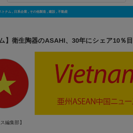
ベトナム
,
日系企業
,
その他製造
,
建設
,
不動産
ム】衛生陶器のASAHI、30年にシェア10％
ネス編集部】