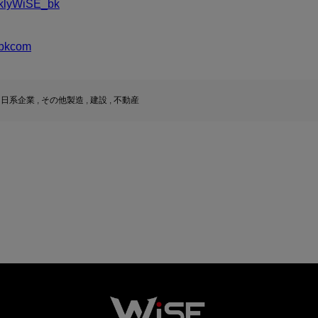
bkcom
,
日系企業
,
その他製造
,
建設
,
不動産