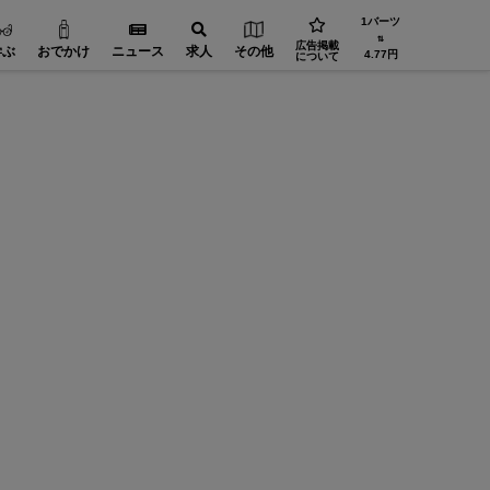
1バーツ
⇅
広告掲載
学ぶ
おでかけ
ニュース
求人
その他
4.77円
について
設備・機械【在タイ企業・製造業】
FA（