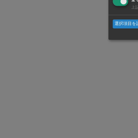
全
今年3月には
上
コイが手掛
選択項目を
WiSEデジタルに求人広告を掲載！