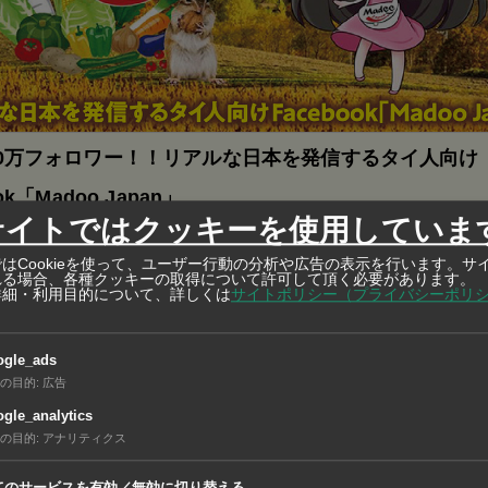
0万フォロワー！！リアルな日本を発信するタイ人向け
ok「Madoo Japan」
サイトではクッキーを使用していま
セアン言語を軸とした翻訳から印刷、マーケティングなど多岐に渡る
はCookieを使って、ユーザー行動の分析や広告の表示を行います。サ
れる場合、各種クッキーの取得について許可して頂く必要があります。
詳細・利用目的について、詳しくは
サイトポリシー（プライバシーポリ
ogle_ads
産開発が活発化する中、大口顧客の開拓を強化するため、本社
の目的
:
広告
で専門チームを発足する。情報共有や戦略を社内で共有し、機
gle_analytics
経営判断を可能にする狙い。
の目的
:
アナリティクス