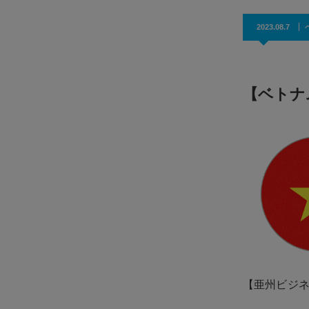
効果抜群！コスパ◎
2023.08.7
【ベトナ
【亜州ビジ