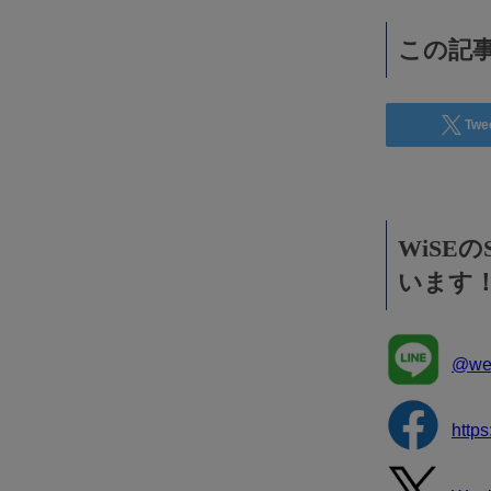
効果抜群！コスパ◎
この記事
Twe
WiSE
います
@wee
http
Wee