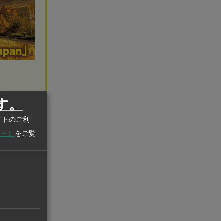
す。
サービスを
イトのご利
シー）
をご覧
とベトナムを
動的な営業支