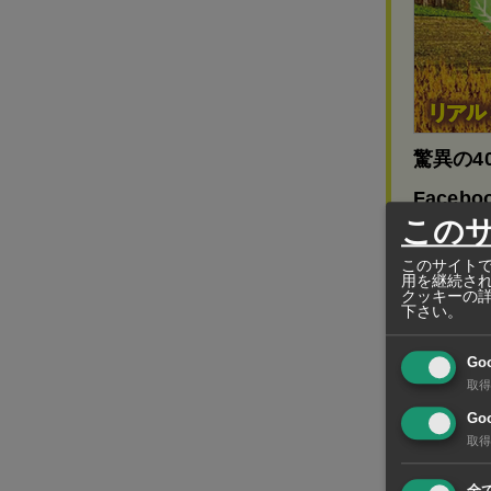
驚異の4
Facebo
この
タイ語やア
このサイトで
展開
用を継続さ
クッキーの
下さい。
Go
現地で不動
取得
横断する形
Goo
援や迅速な
取得