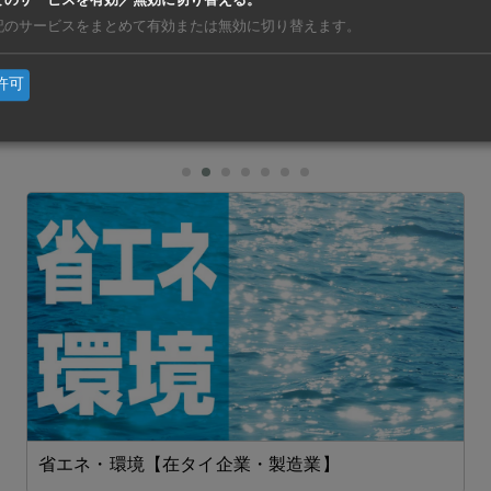
てのサービスを有効／無効に切り替える。
、不動産開発の地場ヤンコイ・グループとの業務提携を発表し
記のサービスをまとめて有効または無効に切り替えます。
ける大規模集合住宅や大型複合開発で自社製品を採用してもら
許可
亜
https://ashu-as
省エネ・環境【在タイ企業・製造業】