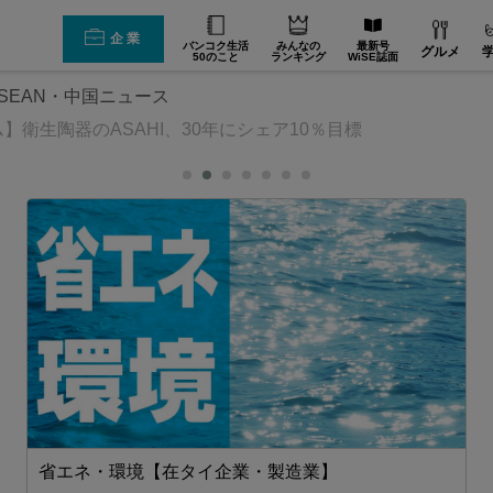
企業
バンコク生活
みんなの
最新号
グルメ
50のこと
ランキング
WiSE誌面
SEAN・中国ニュース
】衛生陶器のASAHI、30年にシェア10％目標
省エネ・環境【在タイ企業・製造業】