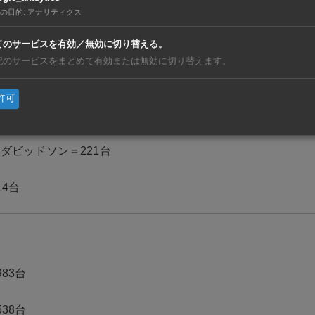
の目的
:
アナリティクス
28台
てのサービスを有効／無効に切り替える。
記のサービスをまとめて有効または無効に切り替えます。
許可
5台（シェア40.5％）
ダビッドソン＝221台
14台
83台
38台