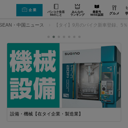
企業
バンコク生活
みんなの
最新号
グルメ
50のこと
ランキング
WiSE誌面
SEAN・中国ニュース
【タイ】9月のバイク新車登録、5％減
設備・機械【在タイ企業・製造業】