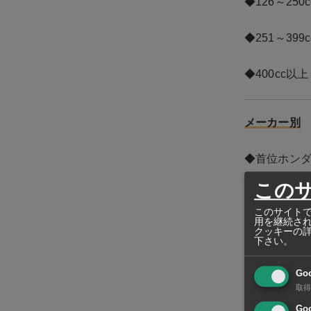
◆126～250
◆251～399
◆400cc以上
メーカー別
◆首位ホンダが
この
◆ヤマハ＝2万
このサイトで
用を継続さ
◆地場系GPX
クッキーの
下さい。
◆伊ランブレ
Go
取得
◆台湾系デコ
Goo