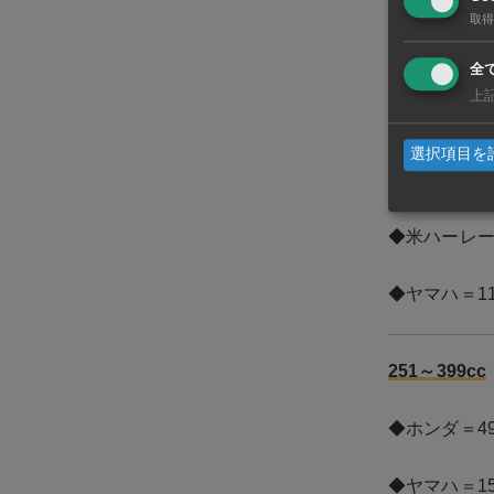
取得
◆スズキ＝5
全
上
400cc以上
選択項目を
◆ホンダ＝46
◆米ハーレー
◆ヤマハ＝1
251～399cc
◆ホンダ＝49
◆ヤマハ＝15