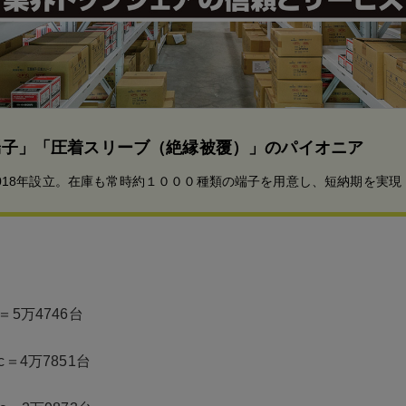
端子」「圧着スリーブ（絶縁被覆）」のパイオニア
018年設立。在庫も常時約１０００種類の端子を用意し、短納期を実現
c＝5万4746台
cc＝4万7851台