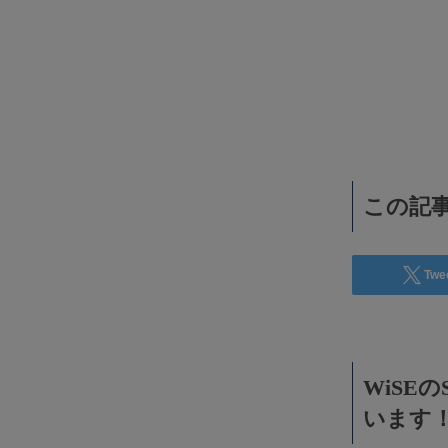
WiSEデジタルに求人広告を掲載！
効果抜群！コスパ◎
この記事
Twe
WiSE
います