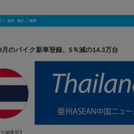
タイ
,
経済・統計
,
二輪車
9月のバイク新車登録、5％減の14.3万台
ネス編集部】