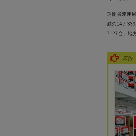
運輸省陸運局
減の14万3
7127台、地
広告