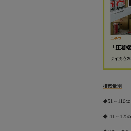
ニチフ
「圧着
タイ拠点2
排気量別
◆51～110c
◆111～125