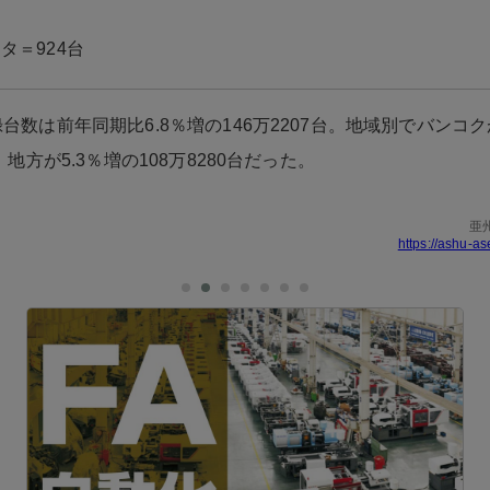
タ＝924台
台数は前年同期比6.8％増の146万2207台。地域別でバンコクが
台、地方が5.3％増の108万8280台だった。
亜
https://ashu-as