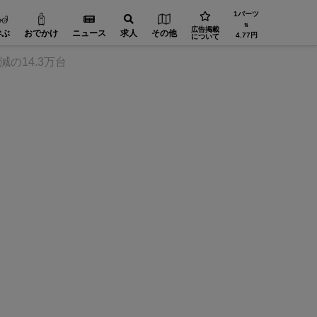
1バーツ
⇅
広告掲載
学ぶ
おでかけ
ニュース
求人
その他
4.77円
について
の14.3万台
FA（自動化）【在タイ企業・製造業】
省エネ