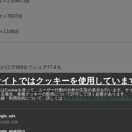
cc＝2万9873台
cc＝7837台
＝1148台
11万989台でシェア77.4％
サイトではクッキーを使用していま
918台◆伊ベスパ＝3350台
はCookieを使って、ユーザー行動の分析や広告の表示を行います。サ
れる場合、各種クッキーの取得について許可して頂く必要があります。
＝2547台
詳細・利用目的について、詳しくは
サイトポリシー（プライバシーポリ
ッタ＝1421台
ogle_ads
の目的
:
広告
＝820台
gle_analytics