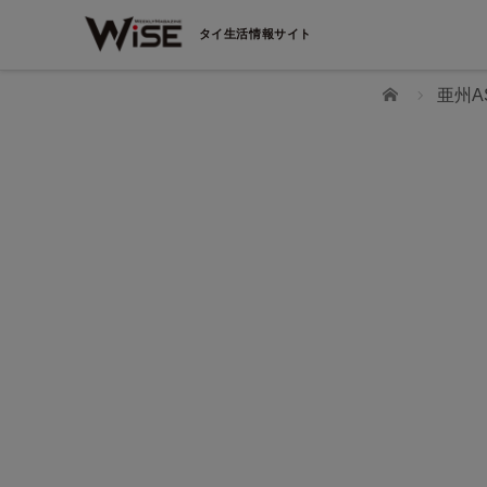
タイ生活情報サイト
ホーム
亜州A
WiSEデジタルに求人広告を掲載！
効果抜群！コスパ◎