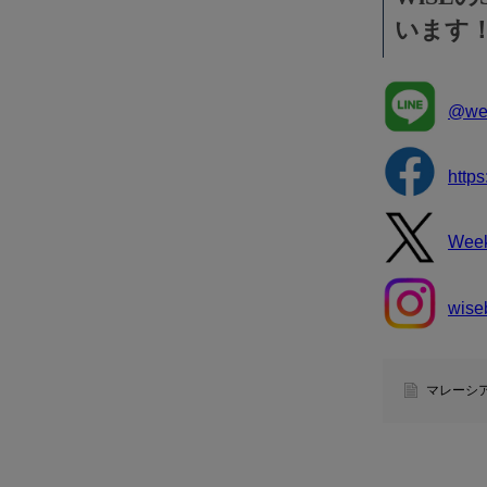
います
@wee
http
Wee
wise
マレーシ