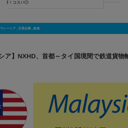
マレーシア
,
日系企業
,
鉄道
シア】NXHD、首都～タイ国境間で鉄道貨物