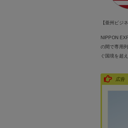
【亜州ビジ
NIPPON
の間で専用
ぐ国境を超
広告