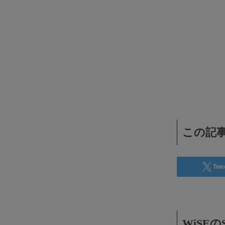
WiSEデジタルに求人広告を掲載！
効果抜群！コスパ◎
この記事
Twe
WiSE