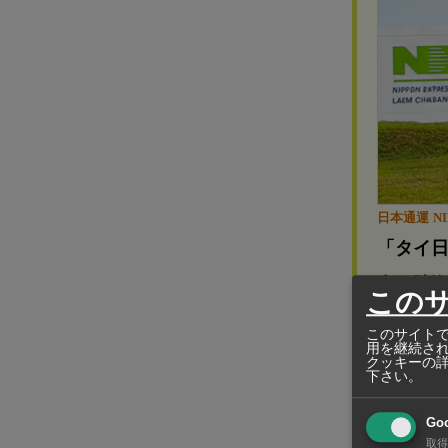
日本通運 NIP
「タイ
合。陸
この
航空関連事
このサイトで
用を継続さ
業、トラッ
クッキーの
下さい。
ンストップ
Go
取得