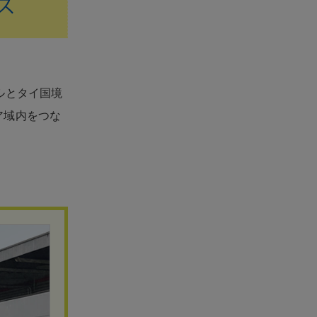
ールとタイ国境
ア域内をつな