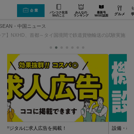
企業
バンコク生活
みんなの
最新号
グルメ
50のこと
ランキング
WiSE誌面
SEAN・中国ニュース
シア】NXHD、首都～タイ国境間で鉄道貨物輸送の試験実施
設備・機械【在タイ企業・製造業】