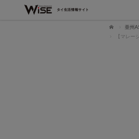
タイ生活情報サイト
ホーム
亜州A
【マレー
WiSEデジタルに求人広告を掲載！