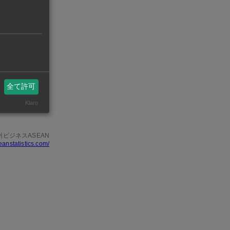
ダンベサール
フィートコン
、国際鉄道輸
全て許可
2）排出削減
Klaro
州ビジネスASEAN
eanstatistics.com/