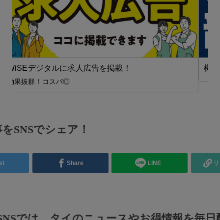
機械・部品【在タイ企業・製造業】
をSNSでシェア！
et
Share
LINE
リ
のSNSでは、タイのニュースやお得情報を毎日