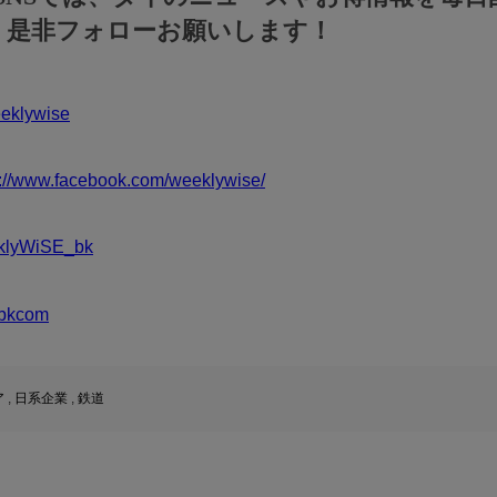
！是非フォローお願いします！
klywise
s://www.facebook.com/weeklywise/
klyWiSE_bk
bkcom
ア
,
日系企業
,
鉄道