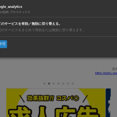
アジア・オセアニアが先月20～22日、クアラルンプール～パ
gle_analytics
の目的
:
アナリティクス
）の区間で試験を実施。専用列車を往復で走らせ、30個の40
だ。
てのサービスを有効／無効に切り替える。
記のサービスをまとめて有効または無効に切り替えます。
、マレーシアとタイ、ラオス、カンボジアなどの鉄道を活用し
許可
る。また、複数の輸送モードを組み合わせて二酸化炭素（CO
物流サービスの開発を推進する。
亜
https://ashu-as