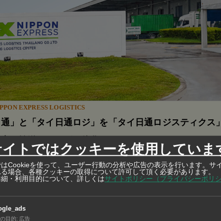
PON EXPRESS LOGISTICS
日通」と「タイ日通ロジ」を「タイ日通ロジスティクス
海空の輸送モードが一体化！
サイトではクッキーを使用していま
業と引っ越し事業を手掛けてきた「タイ日通」。そして海運事業や倉
はCookieを使って、ユーザー行動の分析や広告の表示を行います。サ
れる場合、各種クッキーの取得について許可して頂く必要があります。
ク輸送事業を展開してきた「タイ日通ロジ」。この2社がひとつになる
詳細・利用目的について、詳しくは
サイトポリシー（プライバシーポリ
サービスや倉庫保管、さらに越境輸送をより充実させます。
ogle_ads
の目的
:
広告