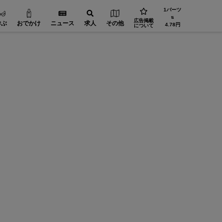
1バーツ
⇅
広告掲載
学ぶ
おでかけ
ニュース
求人
その他
4.78円
について
機械・部品【在タイ企業・製造業】
工場設