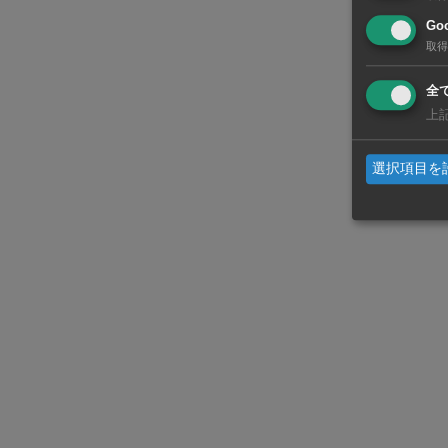
傘下のNX南
Goo
取得
（ペルリス州
テナを運ん
全
上
同社は今後
選択項目を
送網を強化す
に貢献する