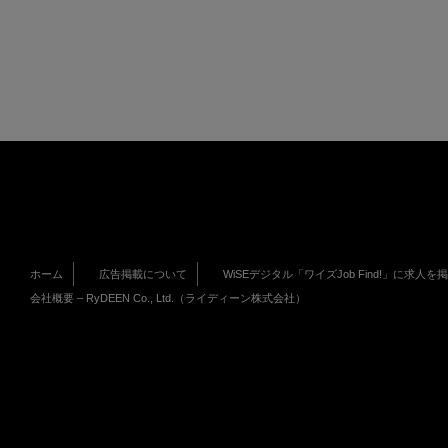
ホーム
広告掲載について
WiSEデジタル「ワイズJob Find!」に求人を
会社概要 – RyDEEN Co., Ltd.（ライディーン株式会社）