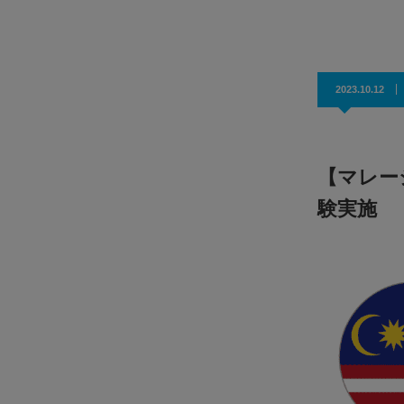
効果抜群！コスパ◎
2023.10.12
【マレー
験実施