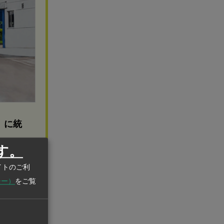
」に統
す。
庫配送事
イトのご利
ことで、ワ
シー）
をご覧