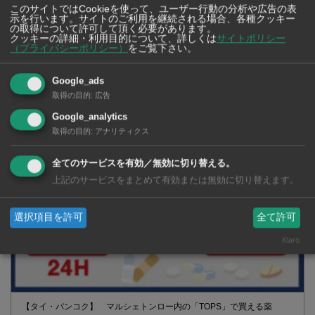
このサイトではCookieを使って、ユーザー行動の分析や広告の表
示を行います。サイトのご利用を継続される場合、各種クッキー
の取得について許可して頂く必要があります。
クッキーの詳細・利用目的について、詳しくは
サイトポリシー
（プライバシーポリシー）
をご覧下さい。
Google_ads
2026年版 タイの鉄道事情 電車でGO！
取得の目的
:
広告
Google_analytics
取得の目的
:
アナリティクス
全てのサービスを有効／無効に切り替える。
上記のサービスをまとめて有効または無効に切り替えます。
選択項目を許可
全て許可
Klaro
【タイ・バンコク】 マルシェトンロー内の「TOPS」で買える薬