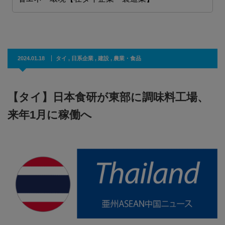
2024.01.18
タイ
,
日系企業
,
建設
,
農業・食品
【タイ】日本食研が東部に調味料工場、
来年1月に稼働へ