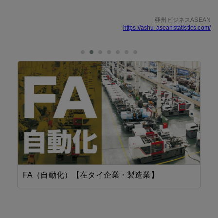
亜州ビジネスASEAN
https://ashu-aseanstatistics.com/
FA（自動化）【在タイ企業・製造業】
精