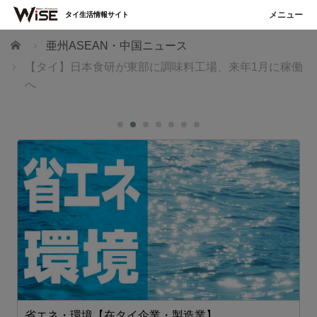
タイ生活情報サイト
ホーム
亜州ASEAN・中国ニュース
【タイ】日本食研が東部に調味料工場、来年1月に稼働
へ
省エネ・環境【在タイ企業・製造業】