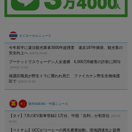
タイローカルニュース
今年前半に違法観光業者3000件超捜査 違反197件摘発、観光客の
安全向上へ
(8月7日 09:04)
プーケットでスウェーデン人女逮捕 6,000万B被害の詐欺に関与
(8月6日 16:22)
保護区職員が野生トラに襲われ死亡 ファイカケン野生生物保護
区で
(8月6日 09:22)
亜州ASEAN・中国ニュース
【タイ】7月のEV新車登録2.1万台、中国「吉利」が初首位
(8月7日
09:21)
【ベトナム】UCCがコーヒーの再生農業始動、現地調達先と提携