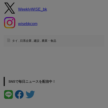
WeeklyWiSE_bk
wisebkcom
タイ
,
日系企業
,
建設
,
農業・食品
SNSで毎日ニュースを配信中！