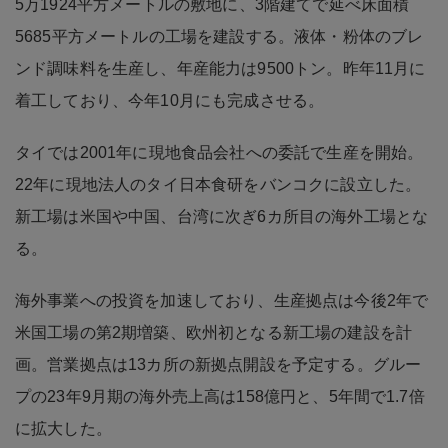
5万1924平方メートルの敷地に、3階建てで延べ床面積
5685平方メートルの工場を建設する。液体・粉体のブレ
ンド調味料を生産し、年産能力は9500トン。昨年11月に
着工しており、今年10月にも完成させる。
タイでは2001年に現地食品会社への委託で生産を開始。
22年に現地法人のタイ日本食研をバンコクに設立した。
新工場は米国や中国、台湾に次ぎ6カ所目の海外工場とな
る。
海外事業への投資を加速しており、生産拠点は今後2年で
米国工場の第2期増築、欧州初となる新工場の建設を計
画。営業拠点は13カ所の新拠点開設を予定する。グルー
プの23年9月期の海外売上高は158億円と、5年間で1.7倍
に拡大した。