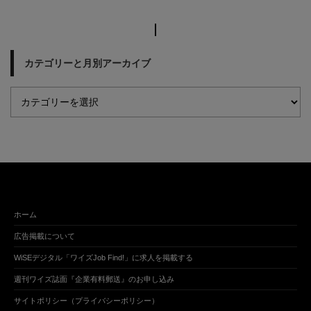
カテゴリーと月別アーカイブ
ホーム
広告掲載について
WiSEデジタル「ワイズJob Find!」に求人を掲載する
週刊ワイズ誌面『企業有料郵送』のお申し込み
サイトポリシー（プライバシーポリシー）