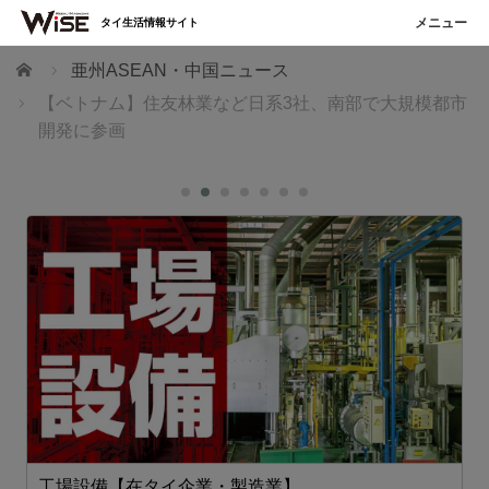
タイ生活情報サイト
ホーム
亜州ASEAN・中国ニュース
【ベトナム】住友林業など日系3社、南部で大規模都市
開発に参画
工場設備【在タイ企業・製造業】