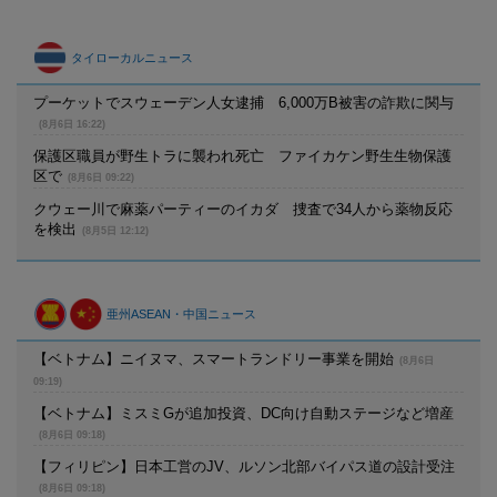
タイローカルニュース
プーケットでスウェーデン人女逮捕 6,000万B被害の詐欺に関与
(8月6日 16:22)
保護区職員が野生トラに襲われ死亡 ファイカケン野生生物保護
区で
(8月6日 09:22)
クウェー川で麻薬パーティーのイカダ 捜査で34人から薬物反応
を検出
(8月5日 12:12)
亜州ASEAN・中国ニュース
【ベトナム】ニイヌマ、スマートランドリー事業を開始
(8月6日
09:19)
【ベトナム】ミスミGが追加投資、DC向け自動ステージなど増産
(8月6日 09:18)
【フィリピン】日本工営のJV、ルソン北部バイパス道の設計受注
(8月6日 09:18)