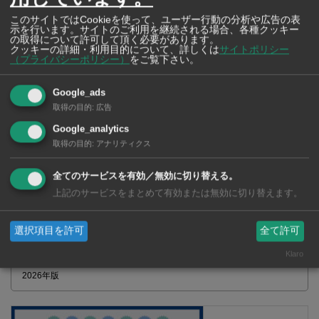
このサイトではCookieを使って、ユーザー行動の分析や広告の表
示を行います。サイトのご利用を継続される場合、各種クッキー
の取得について許可して頂く必要があります。
2026年版 タイの鉄道事情 電車でGO！
クッキーの詳細・利用目的について、詳しくは
サイトポリシー
（プライバシーポリシー）
をご覧下さい。
Google_ads
取得の目的
:
広告
Google_analytics
取得の目的
:
アナリティクス
全てのサービスを有効／無効に切り替える。
上記のサービスをまとめて有効または無効に切り替えます。
選択項目を許可
全て許可
Klaro
【タイ・バンコク】 マルシェトンロー内の「TOPS」で買える薬
2026年版