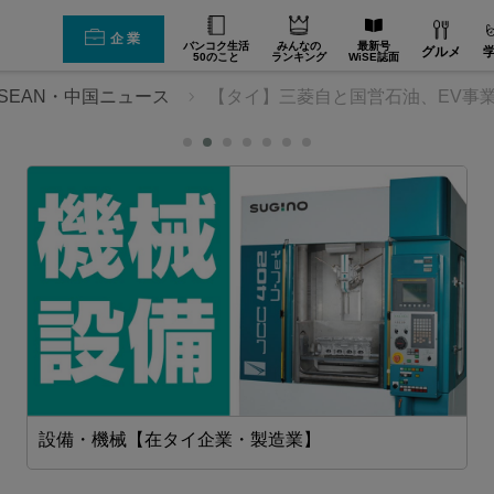
企業
バンコク生活
みんなの
最新号
グルメ
50のこと
ランキング
WiSE誌面
SEAN・中国ニュース
【タイ】三菱自と国営石油、EV事
設備・機械【在タイ企業・製造業】