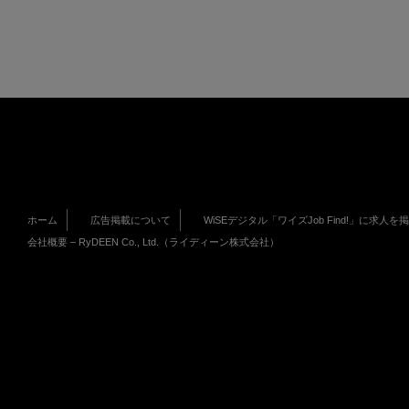
ホーム
広告掲載について
WiSEデジタル「ワイズJob Find!」に求人を
会社概要 – RyDEEN Co., Ltd.（ライディーン株式会社）