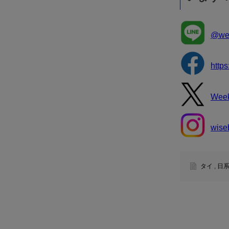
@wee
http
Wee
wise
タイ
,
日