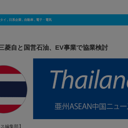
タイ
,
日系企業
,
自動車
,
電子・電気
三菱自と国営石油、EV事業で協業検討
ネス編集部】