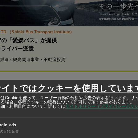
LTD.（Shinki Bus Transport Institute）
年の「愛媛バス」が提供
ドライバー派遣
派遣・観光関連事業・不動産投資
サイトではクッキーを使用していま
法人ミツビシ・モーターズ・タイランド（MMTh）と、PTTの
はCookieを使って、ユーザー行動の分析や広告の表示を行います。サ
ラスを含む4社で基本合意書（LOI）を7日に交わした。EVエ
れる場合、各種クッキーの取得について許可して頂く必要があります。
詳細・利用目的について、詳しくは
サイトポリシー（プライバシーポリ
想を掲げるPTTと、電動車戦略を推進する三菱自動車の協力に
サービスなども含む各種事業で提携の機会を探る。
ogle_ads
の目的
:
広告
の鴻海（ホンハイ）精密工業と合弁を組み、東部チョンブリー県