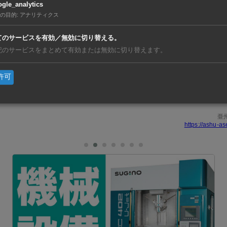
gle_analytics
着工。今年中にも稼働を開始する。鴻海が開発した車台などの
の目的
:
アナリティクス
IH」を使用し、他の自動車メーカーからの受託で生産する。
てのサービスを有効／無効に切り替える。
記のサービスをまとめて有効または無効に切り替えます。
で、軽商用EVを使った輸送業務の実証実験などを行うなど、
めてきた。東南アジアではインドネシアで昨年末に軽商用EV
許可
L100 EV）」の現地生産を開始し、今年2月に販売を開始して
亜
https://ashu-as