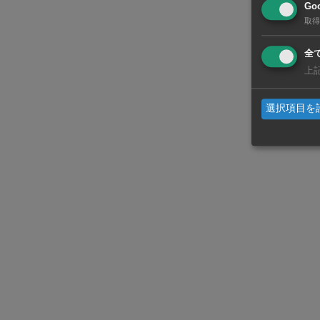
Goo
にEV工場を
取得
フォーム「M
全
上
三菱自はタイ
けた検討を進
選択項目を
EV（現地名