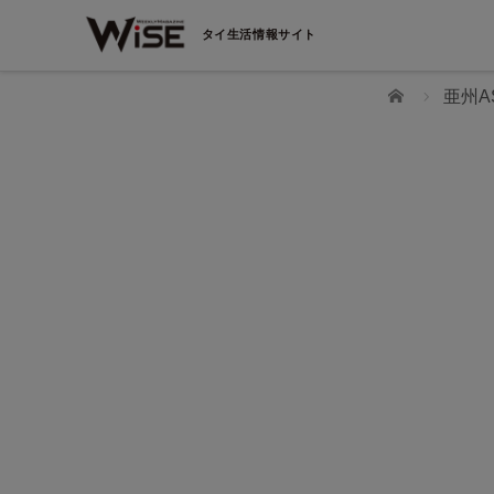
タイ生活情報サイト
ホーム
亜州A
WiSEデジタルに求人広告を掲載！
効果抜群！コスパ◎