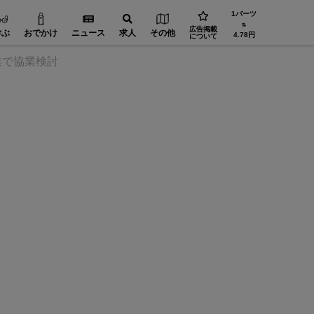
1バーツ
⇅
広告掲載
学ぶ
おでかけ
ニュース
求人
その他
4.78円
について
業で協業検討
工場設備【在タイ企業・製造業】
省エネ