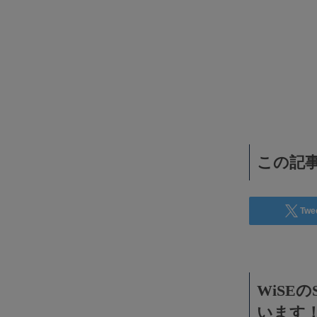
WiSEデジタルに求人広告を掲載！
効果抜群！コスパ◎
この記事
Twe
WiSE
います