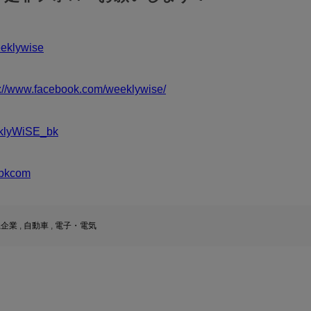
klywise
s://www.facebook.com/weeklywise/
klyWiSE_bk
bkcom
系企業
,
自動車
,
電子・電気