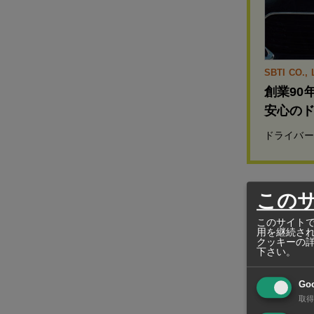
SBTI CO., 
創業90
安心の
ドライバー
この
三菱自の現地
このサイトで
社アルン・プ
用を継続さ
クッキーの
（生態系）構
下さい。
ビリティー
Go
取得
アルンは台湾