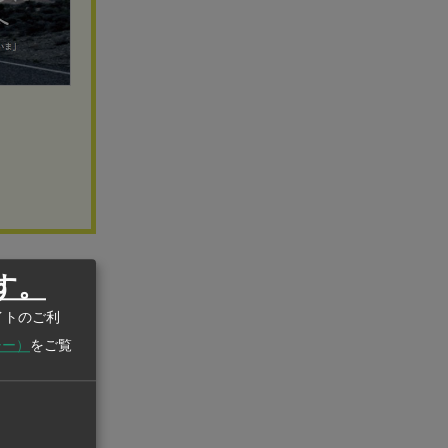
す。
EV事業子会
イトのご利
コシステム
シー）
をご覧
より、EVモ
で2022年