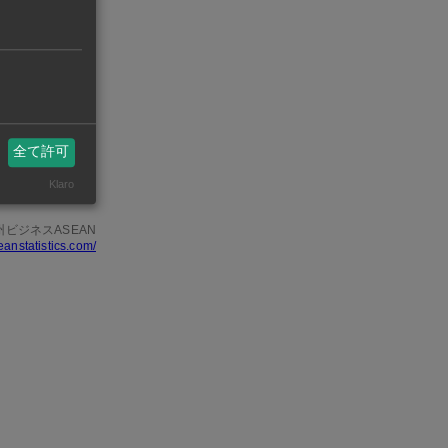
プラット
EV導入に向
「ミニキャブ
全て許可
いる。
Klaro
州ビジネスASEAN
eanstatistics.com/