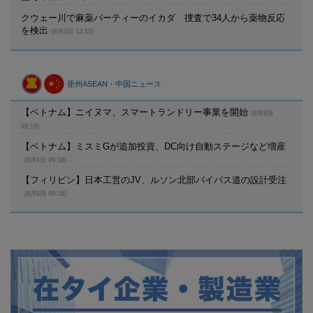
クウェー川で麻薬パーティーのイカダ 捜査で34人から薬物反応
を検出
(8月5日 12:12)
亜州ASEAN・中国ニュース
【ベトナム】ニイヌマ、スマートランドリー事業を開始
(8月6日
09:19)
【ベトナム】ミスミGが追加投資、DC向け自動ステージなど増産
(8月6日 09:18)
【フィリピン】日本工営のJV、ルソン北部バイパス道の設計受注
(8月6日 09:18)