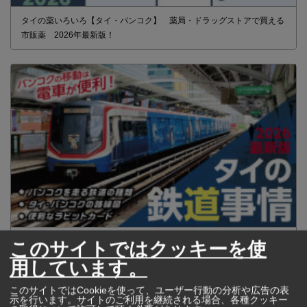
タイの薬いろいろ【タイ・バンコク】 薬局・ドラッグストアで買える
市販薬 2026年最新版！
2026年版 タイの鉄道事情 電車でGO！
このサイトではクッキーを使
用しています。
このサイトではCookieを使って、ユーザー行動の分析や広告の表
示を行います。サイトのご利用を継続される場合、各種クッキー