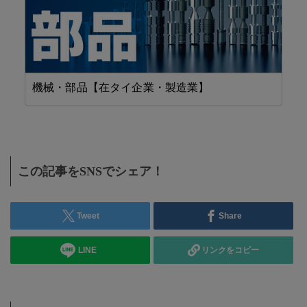
機械・部品【在タイ企業・製造業】
工
この記事をSNSでシェア！
Tweet
Share
LINE
リンクをコピー