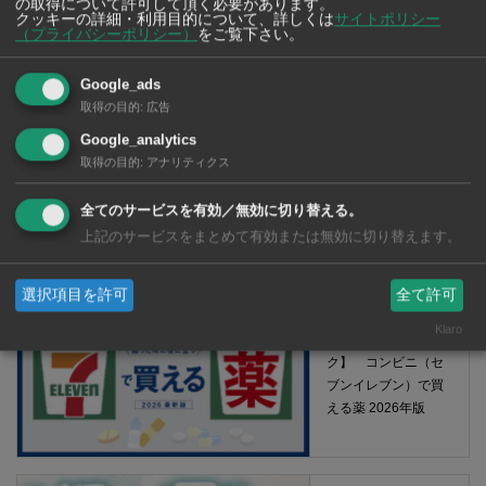
の取得について許可して頂く必要があります。
クッキーの詳細・利用目的について、詳しくは
サイトポリシー
（プライバシーポリシー）
をご覧下さい。
Google_ads
取得の目的
:
広告
Google_analytics
取得の目的
:
アナリティクス
全てのサービスを有効／無効に切り替える。
【タイ・バンコク】 マルシェトンロー内の「TOPS」で買える薬
上記のサービスをまとめて有効または無効に切り替えます。
2026年版
選択項目を許可
全て許可
Klaro
【タイ・バンコ
ク】 コンビニ（セ
ブンイレブン）で買
える薬 2026年版