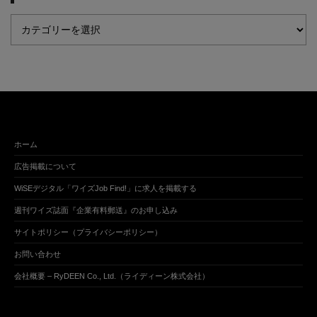
ホーム
広告掲載について
WiSEデジタル「ワイズJob Find!」に求人を掲載する
週刊ワイズ誌面『企業有料郵送』のお申し込み
サイトポリシー（プライバシーポリシー）
お問い合わせ
会社概要 – RyDEEN Co., Ltd.（ライディーン株式会社）