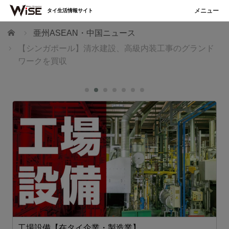
タイ生活情報サイト
ホーム
亜州ASEAN・中国ニュース
【シンガポール】清水建設、高級内装工事のグランド
ワークを買収
工場設備【在タイ企業・製造業】