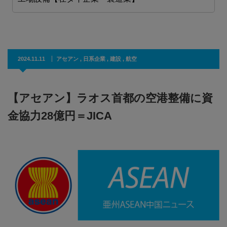
2024.11.11
アセアン
,
日系企業
,
建設
,
航空
【アセアン】ラオス首都の空港整備に資
金協力28億円＝JICA