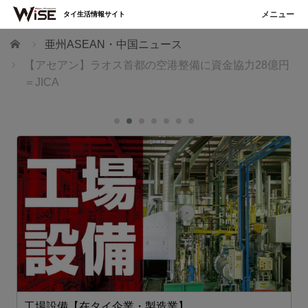
タイ生活情報サイト
ホーム
亜州ASEAN・中国ニュース
【アセアン】ラオス首都の空港整備に資金協力28億円
＝JICA
工場設備【在タイ企業・製造業】