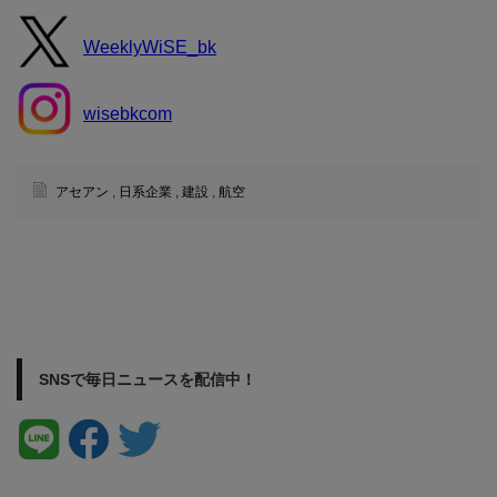
WeeklyWiSE_bk
wisebkcom
アセアン
,
日系企業
,
建設
,
航空
SNSで毎日ニュースを配信中！