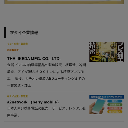
在タイ企業情報
在タイ企業・製造業
池田製作所
THAI IKEDA MFG. CO., LTD.
金属プレスの自動車部品の製造販売 板鍛造、冷間
鍛造、アイダ製UL６００トンによる精密プレス加
工 溶接、カチオン塗装のEDコーティングまでの
一貫製造・加工
在タイ企業・製造業
a2network （berry mobile）
日本人向け携帯電話の販売・サービス。レンタル倉
庫事業。