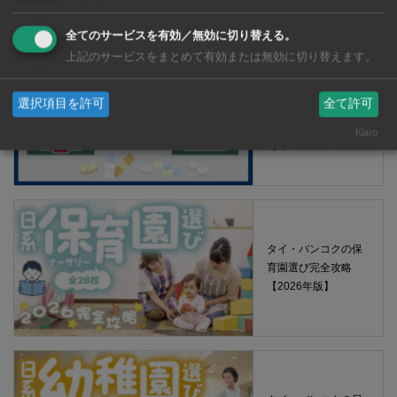
2026年版
全てのサービスを有効／無効に切り替える。
上記のサービスをまとめて有効または無効に切り替えます。
【タイ・バンコ
選択項目を許可
全て許可
ク】 コンビニ（セ
ブンイレブン）で買
Klaro
える薬 2026年版
タイ・バンコクの保
育園選び完全攻略
【2026年版】