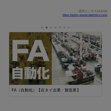
亜州ビジネスASEAN
https://ashu-aseanstatistics.com/
FA（自動化）【在タイ企業・製造業】
機