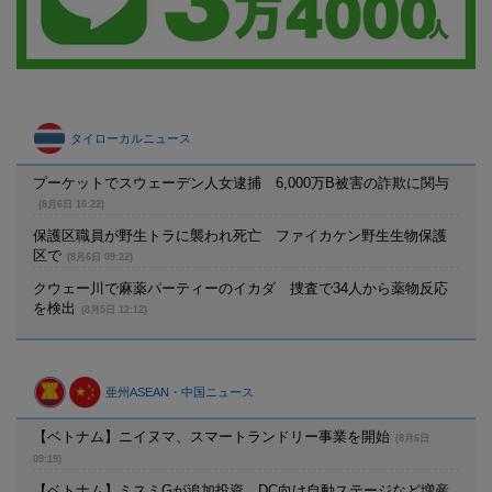
タイローカルニュース
プーケットでスウェーデン人女逮捕 6,000万B被害の詐欺に関与
(8月6日 16:22)
保護区職員が野生トラに襲われ死亡 ファイカケン野生生物保護
区で
(8月6日 09:22)
クウェー川で麻薬パーティーのイカダ 捜査で34人から薬物反応
を検出
(8月5日 12:12)
亜州ASEAN・中国ニュース
【ベトナム】ニイヌマ、スマートランドリー事業を開始
(8月6日
09:19)
【ベトナム】ミスミGが追加投資、DC向け自動ステージなど増産