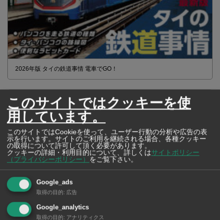
2026年版 タイの鉄道事情 電車でGO！
このサイトではクッキーを使
用しています。
このサイトではCookieを使って、ユーザー行動の分析や広告の表
示を行います。サイトのご利用を継続される場合、各種クッキー
の取得について許可して頂く必要があります。
クッキーの詳細・利用目的について、詳しくは
サイトポリシー
（プライバシーポリシー）
をご覧下さい。
Google_ads
取得の目的
:
広告
Google_analytics
【タイ・バンコク】 マルシェトンロー内の「TOPS」で買える薬
取得の目的
:
アナリティクス